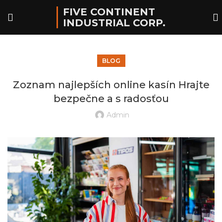
FIVE CONTINENT
INDUSTRIAL CORP.
BLOG
Zoznam najlepších online kasín Hrajte
bezpečne a s radosťou
Admin