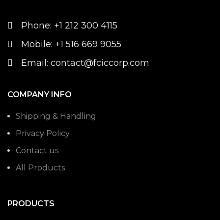
Phone: +1 212 300 4115
Mobile: +1 516 669 9055
Email: contact@fciccorp.com
COMPANY INFO
Shipping & Handling
Privacy Policy
Contact us
All Products
PRODUCTS