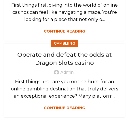
First things first, diving into the world of online
casinos can feel like navigating a maze. You're
looking for a place that not only o...
CONTINUE READING
GAMBLIING
Operate and defeat the odds at
Dragon Slots casino
Admin
First things first, are you on the hunt for an
online gambling destination that truly delivers
an exceptional experience? Many platform...
CONTINUE READING