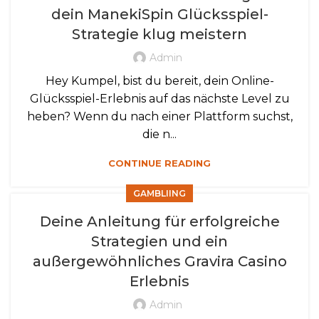
dein ManekiSpin Glücksspiel-
Strategie klug meistern
Admin
Hey Kumpel, bist du bereit, dein Online-
Glücksspiel-Erlebnis auf das nächste Level zu
heben? Wenn du nach einer Plattform suchst,
die n...
CONTINUE READING
GAMBLIING
Deine Anleitung für erfolgreiche
Strategien und ein
außergewöhnliches Gravira Casino
Erlebnis
Admin