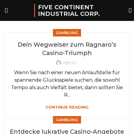
FIVE CONTINENT
INDUSTRIAL CORP.
GAMBLIING
Dein Wegweiser zum Ragnaro’s
Casino-Triumph
Admin
Wenn Sie nach einer neuen Anlaufstelle für
spannende Glücksspiele suchen, die sowohl
Tempo als auch Vielfalt bietet, dann sollten Sie
R...
CONTINUE READING
GAMBLIING
Entdecke lukrative Casino-Angebote