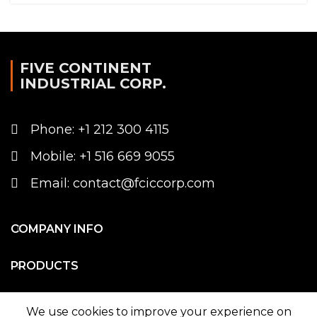
FIVE CONTINENT
INDUSTRIAL CORP.
Phone: +1 212 300 4115
Mobile: +1 516 669 9055
Email: contact@fciccorp.com
COMPANY INFO
PRODUCTS
WE ON MAP
We use cookies to improve your experience on