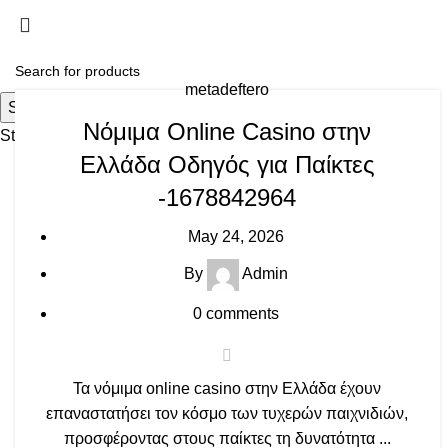
Five Continent
Industrial Corp.
metadeftero
Search
Νόμιμα Online Casino στην
Start typing to see products you are looking for.
Ελλάδα Οδηγός για Παίκτες
-1678842964
May 24, 2026
By
Admin
0
comments
Τα νόμιμα online casino στην Ελλάδα έχουν
επαναστατήσει τον κόσμο των τυχερών παιχνιδιών,
προσφέροντας στους παίκτες τη δυνατότητα ...