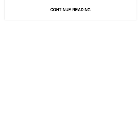
CONTINUE READING
Company Inf
Five Continent
Industrial Corp.
Shipping &
Phone: +1 212 300 4115
Privacy Pol
Mobile: +1 516 669 9055
Contact us
Email: contact@fciccorp.com
All Product