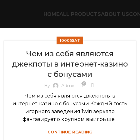
HOME
ALL PRODUCTS
ABOUT US
CON
10005SAT
Чем из себя являются
джекпоты в интернет-казино
с бонусами
0
By
Admin
Чем из себя являются джекпоты в
интернет-казино с бонусами Каждый гость
игорного заведения 1win зеркало
фантазирует о крупном выигрыше...
CONTINUE READING