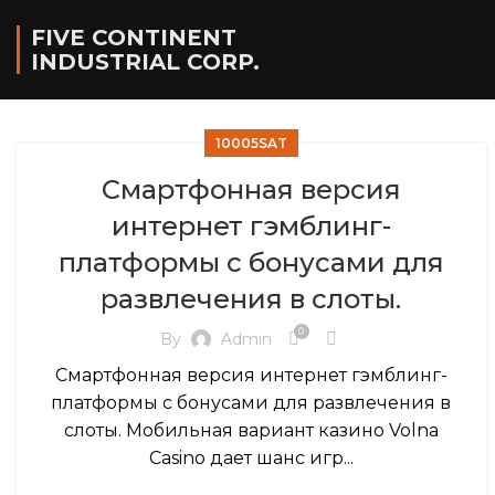
FIVE CONTINENT
INDUSTRIAL CORP.
10005SAT
Смартфонная версия
интернет гэмблинг-
платформы с бонусами для
развлечения в слоты.
0
By
Admin
Смартфонная версия интернет гэмблинг-
платформы с бонусами для развлечения в
слоты. Мобильная вариант казино Volna
Casino дает шанс игр...