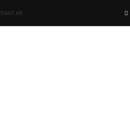
TACT US