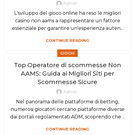
Admin
L'sviluppo del gioco online ha reso le migliori
casino non aams a rappresentare un fattore
essenziale per garantire un'esperienza auten...
CONTINUE READING
GIOCHI
Top Operatore di scommesse Non
AAMS: Guida ai Migliori Siti per
Scommesse Sicure
Admin
Nel panorama delle piattaforme di betting,
numerosi giocatori cercano piattaforme diverse
dai portali regolamentati ADM, scoprendo che ...
CONTINUE READING