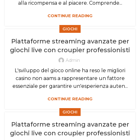
alla ricompensa e al piacere. Comprende...
CONTINUE READING
GIOCHI
Piattaforme streaming avanzate per
giochi live con croupier professionisti
Admin
L'sviluppo del gioco online ha reso le migliori
casino non aams a rappresentare un fattore
essenziale per garantire un'esperienza auten...
CONTINUE READING
GIOCHI
Piattaforme streaming avanzate per
giochi live con croupier professionisti