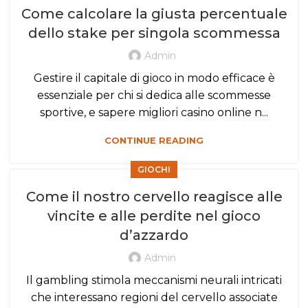
Come calcolare la giusta percentuale
dello stake per singola scommessa
Admin
Gestire il capitale di gioco in modo efficace è
essenziale per chi si dedica alle scommesse
sportive, e sapere migliori casino online n...
CONTINUE READING
GIOCHI
Come il nostro cervello reagisce alle
vincite e alle perdite nel gioco
d’azzardo
Admin
Il gambling stimola meccanismi neurali intricati
che interessano regioni del cervello associate