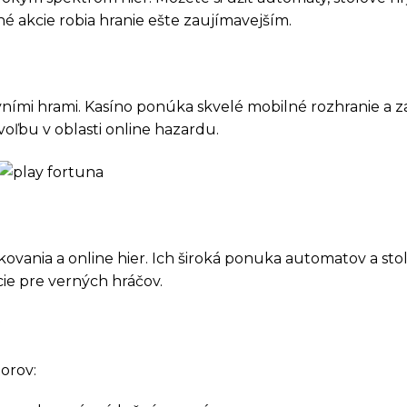
né akcie robia hranie ešte zaujímavejším.
ivními hrami. Kasíno ponúka skvelé mobilné rozhranie a 
oľbu v oblasti online hazardu.
ania a online hier. Ich široká ponuka automatov a sto
ie pre verných hráčov.
?
torov: