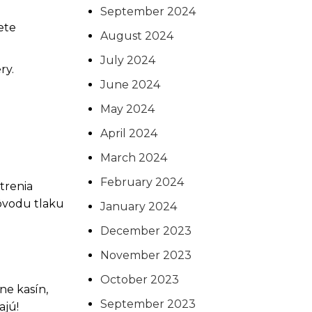
September 2024
ete
August 2024
July 2024
ry.
June 2024
May 2024
April 2024
March 2024
February 2024
atrenia
dôvodu tlaku
January 2024
December 2023
November 2023
October 2023
ne kasín,
September 2023
ajú!