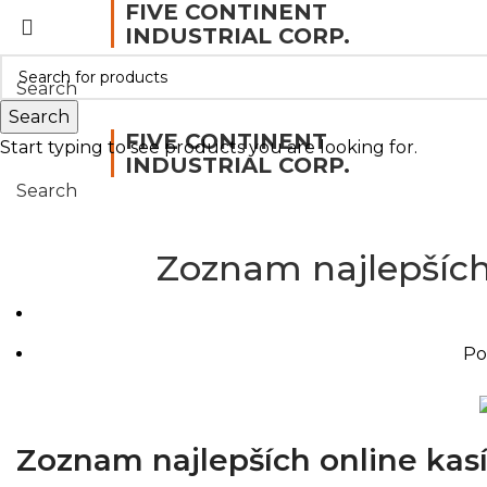
FIVE CONTINENT
INDUSTRIAL CORP.
Search
Menu
Search
FIVE CONTINENT
Start typing to see products you are looking for.
INDUSTRIAL CORP.
Search
Zoznam najlepších
Po
Zoznam najlepších online kas