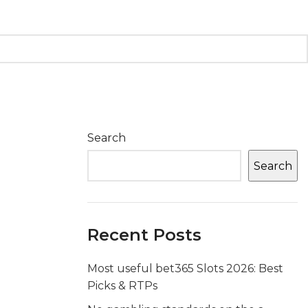
Search
Search
Recent Posts
Most useful bet365 Slots 2026: Best
Picks & RTPs