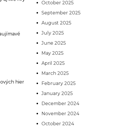
October 2025
September 2025
August 2025
July 2025
zaujímavé
June 2025
May 2025
April 2025
March 2025
lových hier
February 2025
January 2025
December 2024
November 2024
October 2024