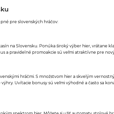
sku
tupné pre slovenských hráčov:
asín na Slovensku. Ponúka široký výber hier, vrátane kl
onus a pravidelné promoakcie sú veľmi atraktívne pre nov
lovenskými hráčmi. S množstvom hier a skvelým vernost
 výhry. Uvítacie bonusy sú veľmi výhodné a často sa kon
kým spektrom hier. Môžete si užiť automaty, stolové hry 