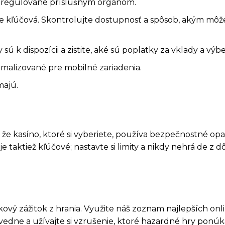
 je regulované príslušným orgánom.
je kľúčová. Skontrolujte dostupnosť a spôsob, akým môž
ú k dispozícii a zistite, aké sú poplatky za vklady a výbe
timalizované pre mobilné zariadenia.
majú.
sa, že kasíno, ktoré si vyberiete, používa bezpečnostné op
e taktiež kľúčové; nastavte si limity a nikdy nehrá de z 
ový zážitok z hrania. Využite náš zoznam najlepších onli
ovedne a užívajte si vzrušenie, ktoré hazardné hry ponúk