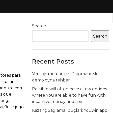
Search
Search
Recent Posts
Yeni oyuncular için Pragmatic slot
atores para
demo oyna rehberi
inua an
uradouro com
Possible will often have a few options
es que
where you are able to have fun with
 briga
incentive money and spins
ação, e jogo
Kazanç Saglama İpuçlari: Youwin app