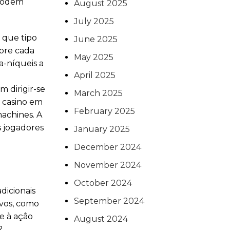
 podem
August 2025
July 2025
o que tipo
June 2025
bre cada
May 2025
a-níqueis a
April 2025
a
 dirigir-se
March 2025
 casino em
February 2025
machines. A
s jogadores
January 2025
December 2024
November 2024
October 2024
dicionais
September 2024
ivos, como
e à açâo
August 2024
?