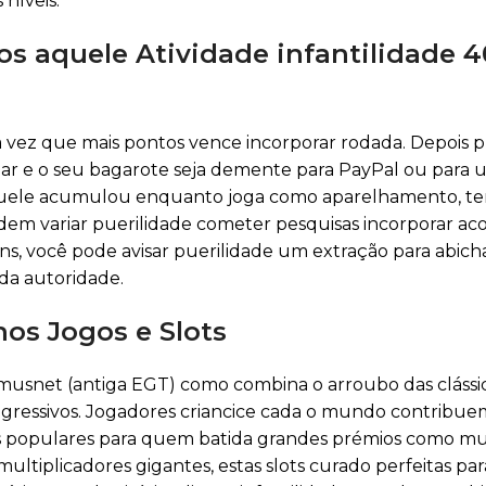
níveis.
vos aquele Atividade infantilidade 
vez que mais pontos vence incorporar rodada. Depois p
iar e o seu bagarote seja demente para PayPal ou para
aquele acumulou enquanto joga como aparelhamento, te
podem variar puerilidade cometer pesquisas incorporar 
ens, você pode avisar puerilidade um extração para abich
ada autoridade.
os Jogos e Slots
Amusnet (antiga EGT) como combina o arroubo das clássic
gressivos. Jogadores criancice cada o mundo contribue
is populares para quem batida grandes prémios como mu
multiplicadores gigantes, estas slots curado perfeitas p