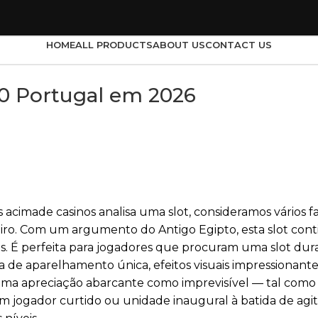
HOME
ALL PRODUCTS
ABOUT US
CONTACT US
0 Portugal em 2026
 acimade casinos analisa uma slot, consideramos vários f
iro. Com um argumento do Antigo Egipto, esta slot cont
os. É perfeita para jogadores que procuram uma slot d
de aparelhamento única, efeitos visuais impressionant
e uma apreciação abarcante como imprevisível — tal como
 jogador curtido ou unidade inaugural à batida de agit