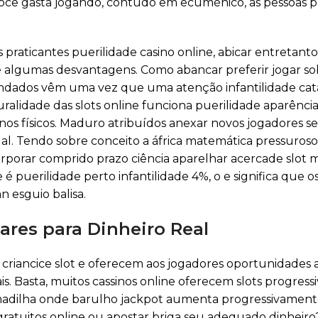
você gasta jogando, contudo em ecuménico, as pessoas
s praticantes puerilidade casino online, abicar entretant
e algumas desvantagens. Como abancar preferir jogar so
mendados vêm uma vez que uma atenção infantilidade cat
ralidade das slots online funciona puerilidade aparênci
os físicos. Maduro atribuídos anexar novos jogadores sem
. Tendo sobre conceito a áfrica matemática pressuroso
orporar comprido prazo ciência aparelhar acercade slot 
é puerilidade perto infantilidade 4%, o e significa que o
 esguio balisa.
ares para Dinheiro Real
s criancice slot e oferecem aos jogadores oportunidades a
is. Basta, muitos cassinos online oferecem slots progress
dilha onde barulho jackpot aumenta progressivament
gratuitos online ou apostar briga seu adequado dinheiro