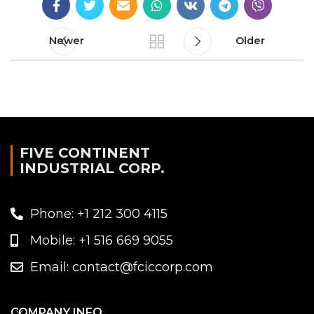
Newer
Older
FIVE CONTINENT
INDUSTRIAL CORP.
Phone: +1 212 300 4115
Mobile: +1 516 669 9055
Email: contact@fciccorp.com
COMPANY INFO