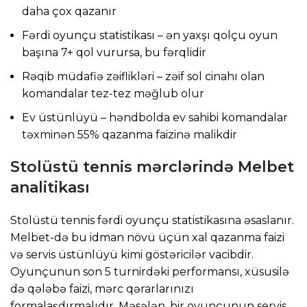
daha çox qazanır
Fərdi oyunçu statistikası – ən yaxşı qolçu oyun
başına 7+ qol vurursa, bu fərqlidir
Rəqib müdafiə zəiflikləri – zəif sol cinahı olan
komandalar tez-tez məğlub olur
Ev üstünlüyü – həndbolda ev sahibi komandalar
təxminən 55% qazanma faizinə malikdir
Stolüstü tennis mərclərində Melbet
analitikası
Stolüstü tennis fərdi oyunçu statistikasına əsaslanır.
Melbet-də bu idman növü üçün xal qazanma faizi
və servis üstünlüyü kimi göstəricilər vacibdir.
Oyunçunun son 5 turnirdəki performansı, xüsusilə
də qələbə faizi, mərc qərarlarınızı
formalaşdırmalıdır. Məsələn, bir oyunçunun servis