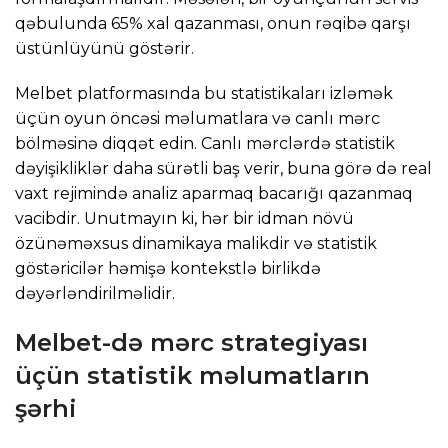
qəbulunda 65% xal qazanması, onun rəqibə qarşı
üstünlüyünü göstərir.
Melbet platformasında bu statistikaları izləmək
üçün oyun öncəsi məlumatlara və canlı mərc
bölməsinə diqqət edin. Canlı mərclərdə statistik
dəyişikliklər daha sürətli baş verir, buna görə də real
vaxt rejimində analiz aparmaq bacarığı qazanmaq
vacibdir. Unutmayın ki, hər bir idman növü
özünəməxsus dinamikaya malikdir və statistik
göstəricilər həmişə kontekstlə birlikdə
dəyərləndirilməlidir.
Melbet-də mərc strategiyası
üçün statistik məlumatların
şərhi