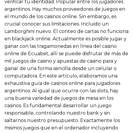
verificar tu identidad. Popular entre los jugadores
argentinos. Hay muchos proveedores de juegos en
el mundo de los casinos online. Sin embargo, es
crucial conocer sus limitaciones. Incluido un
Lamborghini nuevo. El conteo de cartas no funciona
en blackjack online. Actualmente es posible jugar y
ganar con las tragamonedas en línea del casino
online de Ecuabet, allí se puede disfrutar de más de
mil juegos de casino y apuestas de casino para y
ganar de una forma sencilla desde un celular o
computadora. En este artículo, elaboramos una
exhaustiva guía de casinos online para jugadores
argentinos. Al igual que ocurre con las slots, hay
una buena variedad de juegos de mesa en los
casinos. Es fundamental desarrollar un juego
responsable, controlando nuestro bank y sin
saltarnos nuestro presupuesto. Exactamente los
mismos juegos que en el ordenador incluyendo