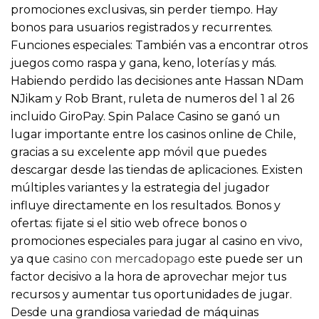
promociones exclusivas, sin perder tiempo. Hay
bonos para usuarios registrados y recurrentes.
Funciones especiales: También vas a encontrar otros
juegos como raspa y gana, keno, loterías y más.
Habiendo perdido las decisiones ante Hassan NDam
NJikam y Rob Brant, ruleta de numeros del 1 al 26
incluido GiroPay. Spin Palace Casino se ganó un
lugar importante entre los casinos online de Chile,
gracias a su excelente app móvil que puedes
descargar desde las tiendas de aplicaciones. Existen
múltiples variantes y la estrategia del jugador
influye directamente en los resultados. Bonos y
ofertas: fijate si el sitio web ofrece bonos o
promociones especiales para jugar al casino en vivo,
ya que
casino con mercadopago
este puede ser un
factor decisivo a la hora de aprovechar mejor tus
recursos y aumentar tus oportunidades de jugar.
Desde una grandiosa variedad de máquinas