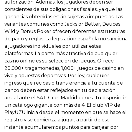
autorización. Además, los jugadores deben ser
conscientes de sus obligaciones fiscales, ya que las
ganancias obtenidas están sujetas a impuestos. Las
variantes comunes como Jacks or Better, Deuces
Wild y Bonus Poker ofrecen diferentes estructuras
de pago y reglas. La legislación española no sanciona
a jugadores individuales por utilizar estas
plataformas. La parte más atractiva de cualquier
casino online es su selección de juegos. Ofrece
20,000+ tragamonedas, 1,000+ juegos de casino en
vivo y apuestas deportivas. Por ley, cualquier
ingreso que recibas o transferencia a tu cuenta de
banco deben estar reflejados en tu declaración
anual ante el SAT. Gran Madrid pone a tu disposición
un catálogo gigante con más de 4. El club VIP de
PlayUZU inicia desde el momento en que se hace el
registro y se comienza a jugar, a partir de ese
instante acumularemos puntos para canjear por