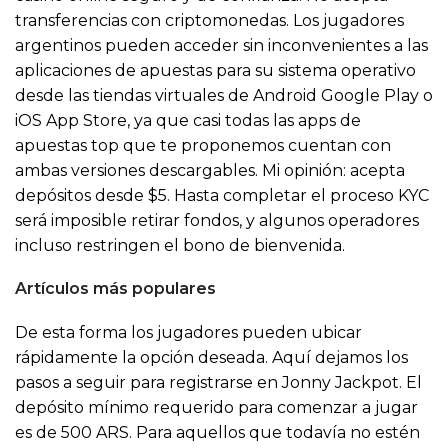
transferencias con criptomonedas. Los jugadores
argentinos pueden acceder sin inconvenientes a las
aplicaciones de apuestas para su sistema operativo
desde las tiendas virtuales de Android Google Play o
iOS App Store, ya que casi todas las apps de
apuestas top que te proponemos cuentan con
ambas versiones descargables. Mi opinión: acepta
depósitos desde $5. Hasta completar el proceso KYC
será imposible retirar fondos, y algunos operadores
incluso restringen el bono de bienvenida.
Artículos más populares
De esta forma los jugadores pueden ubicar
rápidamente la opción deseada. Aquí dejamos los
pasos a seguir para registrarse en Jonny Jackpot. El
depósito mínimo requerido para comenzar a jugar
es de 500 ARS. Para aquellos que todavía no estén