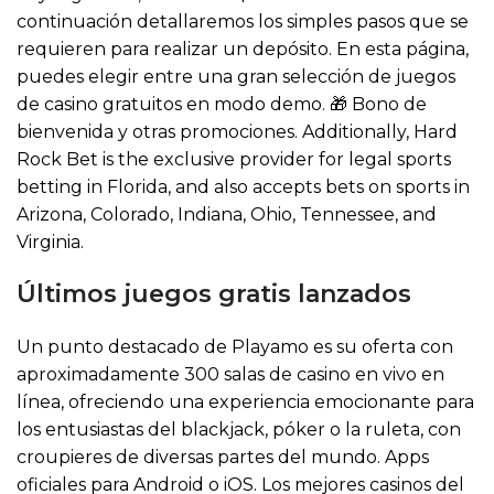
continuación detallaremos los simples pasos que se
requieren para realizar un depósito. En esta página,
puedes elegir entre una gran selección de juegos
de casino gratuitos en modo demo. 🎁 Bono de
bienvenida y otras promociones. Additionally, Hard
Rock Bet is the exclusive provider for legal sports
betting in Florida, and also accepts bets on sports in
Arizona, Colorado, Indiana, Ohio, Tennessee, and
Virginia.
Últimos juegos gratis lanzados
Un punto destacado de Playamo es su oferta con
aproximadamente 300 salas de casino en vivo en
línea, ofreciendo una experiencia emocionante para
los entusiastas del blackjack, póker o la ruleta, con
croupieres de diversas partes del mundo. Apps
oficiales para Android o iOS. Los mejores casinos del