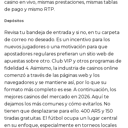
casino en vivo, mismas prestaciones, mismas tablas
de pago y mismo RTP.
Depósitos
Revisa tu bandeja de entrada y si no, en tu carpeta
de correo no deseado. Es un incentivo para los
nuevos jugadores o una motivación para que
apostadores regulares prefieran un sitio web de
apuestas sobre otro. Club VIP y otros programas de
fidelidad 4. Asimismo, la industria de casinos online
comenzó a través de las páginas web y los
navegadores y se mantiene así, por lo que su
formato más completo es ese. A continuación, los
mejores casinos del mercado en 2026. Aquí te
dejamos los más comunes y cómo evitarlos. No
tienen que desplazarse para ello. 400 ARS y 150
tiradas gratuitas. El fútbol ocupa un lugar central
en su enfoque, especialmente en torneos locales