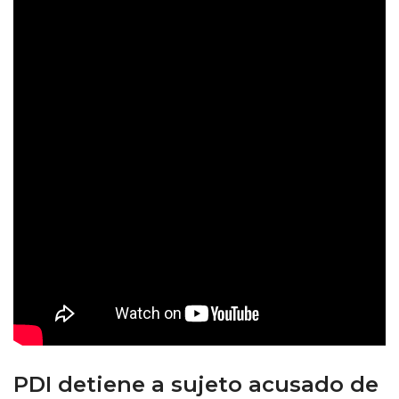
PDI detiene a sujeto acusado de