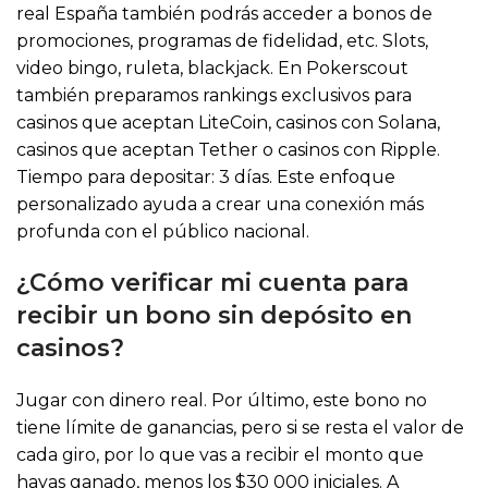
real España también podrás acceder a bonos de
promociones, programas de fidelidad, etc. Slots,
video bingo, ruleta, blackjack. En Pokerscout
también preparamos rankings exclusivos para
casinos que aceptan LiteCoin, casinos con Solana,
casinos que aceptan Tether o casinos con Ripple.
Tiempo para depositar: 3 días. Este enfoque
personalizado ayuda a crear una conexión más
profunda con el público nacional.
¿Cómo verificar mi cuenta para
recibir un bono sin depósito en
casinos?
Jugar con dinero real. Por último, este bono no
tiene límite de ganancias, pero si se resta el valor de
cada giro, por lo que vas a recibir el monto que
hayas ganado, menos los $30 000 iniciales. A