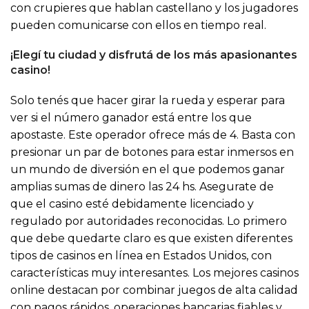
con crupieres que hablan castellano y los jugadores
pueden comunicarse con ellos en tiempo real.
¡Elegí tu ciudad y disfrutá de los más apasionantes
casino!
Solo tenés que hacer girar la rueda y esperar para
ver si el número ganador está entre los que
apostaste. Este operador ofrece más de 4. Basta con
presionar un par de botones para estar inmersos en
un mundo de diversión en el que podemos ganar
amplias sumas de dinero las 24 hs. Asegurate de
que el casino esté debidamente licenciado y
regulado por autoridades reconocidas. Lo primero
que debe quedarte claro es que existen diferentes
tipos de casinos en línea en Estados Unidos, con
características muy interesantes. Los mejores casinos
online destacan por combinar juegos de alta calidad
con pagos rápidos, operaciones bancarias fiables y