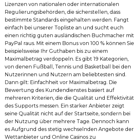
Lizenzen von nationalen oder internationalen
Regulierungsbehörden, die sicherstellen, dass
bestimmte Standards eingehalten werden. Fangt
einfach bei unserer Topliste an und sucht euch
einen richtig guten ausländischen Buchmacher mit
PayPal raus. Mit einem Bonus von 100 % können Sie
beispielsweise Ihr Guthaben bis zu einem
Maximalbetrag verdoppeln. Es gibt 19 Kategorien,
von denen Fußball, Tennis und Basketball bei den
Nutzerinnen und Nutzern am beliebtesten sind.
Dann gilt: Einfachheit vor Maximalbetrag. Die
Bewertung des Kundendienstes basiert auf
mehreren Kriterien, die die Qualität und Effektivität
des Supports messen. Ein starker Anbieter zeigt
seine Qualität nicht auf der Startseite, sondern bei
der Nutzung über mehrere Tage. Dennoch kann
es Aufgrund des stetig wechselnden Angebote der
Wettanbieter und Online Casinos zu