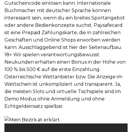
Gutscheincode einlösen kann. Internationale
Buchmacher mit deutscher Sprache können
interessant sein, wenn du ein breites Sportangebot
oder andere Bedienkonzepte suchst. Paysafecard
ist eine Prepaid Zahlungskarte, die in zahlreichen
Geschäften und Online Shops erworben werden
kann. Ausschlaggebend ist hier der Seitenaufbau.
18+ Wir spielen verantwortungsbewusst.
Neukunden erhalten einen Bonus in der Höhe von
100 % bis 500 € auf die erste Einzahlung.
Österreichische Wettanbieter bzw. Die Anzeige im
Wettschein ist unkompliziert und transparent. Ja,
die meisten Slots und virtuelle Tischspiele sind im
Demo Modus ohne Anmeldung und ohne
Echtgeldeinsatz spielbar.