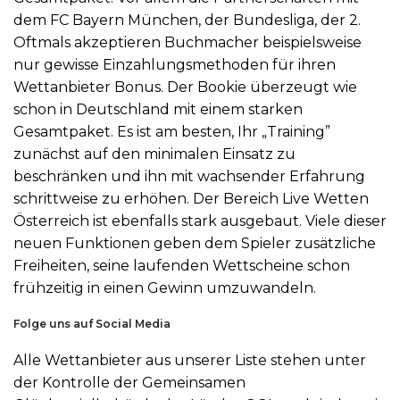
dem FC Bayern München, der Bundesliga, der 2.
Oftmals akzeptieren Buchmacher beispielsweise
nur gewisse Einzahlungsmethoden für ihren
Wettanbieter Bonus. Der Bookie überzeugt wie
schon in Deutschland mit einem starken
Gesamtpaket. Es ist am besten, Ihr „Training”
zunächst auf den minimalen Einsatz zu
beschränken und ihn mit wachsender Erfahrung
schrittweise zu erhöhen. Der Bereich Live Wetten
Österreich ist ebenfalls stark ausgebaut. Viele dieser
neuen Funktionen geben dem Spieler zusätzliche
Freiheiten, seine laufenden Wettscheine schon
frühzeitig in einen Gewinn umzuwandeln.
Folge uns auf Social Media
Alle Wettanbieter aus unserer Liste stehen unter
der Kontrolle der Gemeinsamen