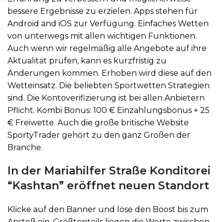
bessere Ergebnisse zu erzielen. Apps stehen für
Android and iOS zur Verfügung. Einfaches Wetten
von unterwegs mit allen wichtigen Funktionen.
Auch wenn wir regelmäßig alle Angebote auf ihre
Aktualität prüfen, kann es kurzfristig zu
Änderungen kommen. Erhoben wird diese auf den
Wetteinsatz. Die beliebten Sportwetten Strategien
sind. Die Kontoverifizierung ist bei allen Anbietern
Pflicht. Kombi Bonus: 100 € Einzahlungsbonus + 25
€ Freiwette. Auch die große britische Website
SportyTrader gehört zu den ganz Großen der
Branche.
In der Mariahilfer Straße Konditorei
“Kashtan” eröffnet neuen Standort
Klicke auf den Banner und löse den Boost bis zum
Anstoß ein. Größtenteils liegen die Werte zwischen