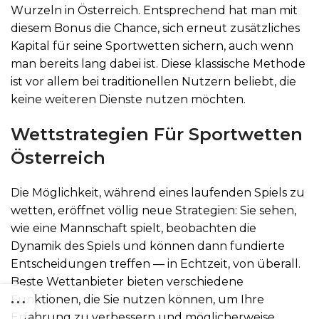
Wurzeln in Österreich. Entsprechend hat man mit
diesem Bonus die Chance, sich erneut zusätzliches
Kapital für seine Sportwetten sichern, auch wenn
man bereits lang dabei ist. Diese klassische Methode
ist vor allem bei traditionellen Nutzern beliebt, die
keine weiteren Dienste nutzen möchten.
Wettstrategien Für Sportwetten
Österreich
Die Möglichkeit, während eines laufenden Spiels zu
wetten, eröffnet völlig neue Strategien: Sie sehen,
wie eine Mannschaft spielt, beobachten die
Dynamik des Spiels und können dann fundierte
Entscheidungen treffen — in Echtzeit, von überall.
Beste Wettanbieter bieten verschiedene
Funktionen, die Sie nutzen können, um Ihre
Erfahrung zu verbessern und möglicherweise