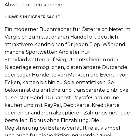
Abweichungen kommen.
HINWEIS IN EIGENER SACHE
Ein moderner Buchmacher für Österreich bietet im
Vergleich zum stationären Handel oft deutlich
attraktivere Konditionen für jeden Tipp. Während
manche Sportwetten Anbieter nur
Standardwetten auf Sieg, Unentschieden oder
Niederlage ermöglichen, bieten andere Dutzende
oder sogar Hunderte von Märkten pro Event – von
Ecken, Karten bis hin zu Spielerstatistiken. So
bekommst du ehrliche und transparente Einblicke
aus erster Hand. Du kannst PaysafeCard online
kaufen und mit PayPal, Debitkarte, Kreditkarte
oder einer anderen akzeptieren Zahlungsmethode
bestellen. Bonus ohne Einzahlung. Die
Registrierung bei Betano verläuft relativ simpel
und auch für die Verifizierung werden zwei