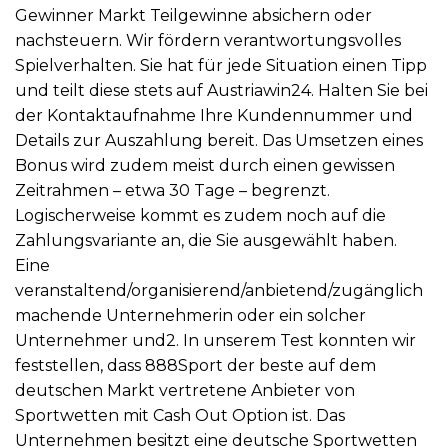
Gewinner Markt Teilgewinne absichern oder
nachsteuern. Wir fördern verantwortungsvolles
Spielverhalten. Sie hat für jede Situation einen Tipp
und teilt diese stets auf Austriawin24. Halten Sie bei
der Kontaktaufnahme Ihre Kundennummer und
Details zur Auszahlung bereit. Das Umsetzen eines
Bonus wird zudem meist durch einen gewissen
Zeitrahmen – etwa 30 Tage – begrenzt.
Logischerweise kommt es zudem noch auf die
Zahlungsvariante an, die Sie ausgewählt haben.
Eine
veranstaltend/organisierend/anbietend/zugänglich
machende Unternehmerin oder ein solcher
Unternehmer und2. In unserem Test konnten wir
feststellen, dass 888Sport der beste auf dem
deutschen Markt vertretene Anbieter von
Sportwetten mit Cash Out Option ist. Das
Unternehmen besitzt eine deutsche Sportwetten