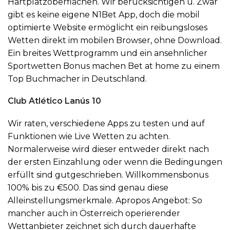
Hartplatzoberflächen. Wir berücksichtigen u. Zwar
gibt es keine eigene N1Bet App, doch die mobil
optimierte Website ermöglicht ein reibungsloses
Wetten direkt im mobilen Browser, ohne Download.
Ein breites Wettprogramm und ein ansehnlicher
Sportwetten Bonus machen Bet at home zu einem
Top Buchmacher in Deutschland.
Club Atlético Lanús 10
Wir raten, verschiedene Apps zu testen und auf
Funktionen wie Live Wetten zu achten.
Normalerweise wird dieser entweder direkt nach
der ersten Einzahlung oder wenn die Bedingungen
erfüllt sind gutgeschrieben. Willkommensbonus
100% bis zu €500. Das sind genau diese
Alleinstellungsmerkmale. Apropos Angebot: So
mancher auch in Österreich operierender
Wettanbieter zeichnet sich durch dauerhafte