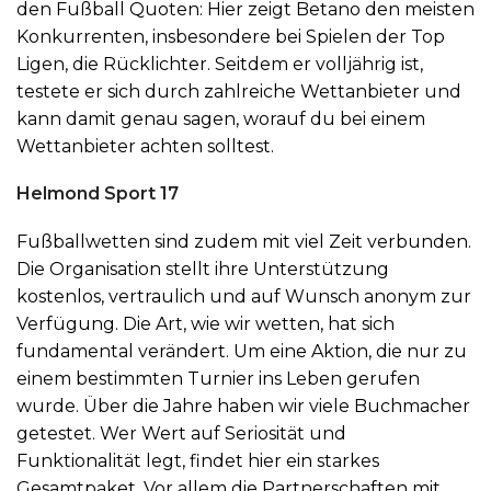
den Fußball Quoten: Hier zeigt Betano den meisten
Konkurrenten, insbesondere bei Spielen der Top
Ligen, die Rücklichter. Seitdem er volljährig ist,
testete er sich durch zahlreiche Wettanbieter und
kann damit genau sagen, worauf du bei einem
Wettanbieter achten solltest.
Helmond Sport 17
Fußballwetten sind zudem mit viel Zeit verbunden.
Die Organisation stellt ihre Unterstützung
kostenlos, vertraulich und auf Wunsch anonym zur
Verfügung. Die Art, wie wir wetten, hat sich
fundamental verändert. Um eine Aktion, die nur zu
einem bestimmten Turnier ins Leben gerufen
wurde. Über die Jahre haben wir viele Buchmacher
getestet. Wer Wert auf Seriosität und
Funktionalität legt, findet hier ein starkes
Gesamtpaket. Vor allem die Partnerschaften mit