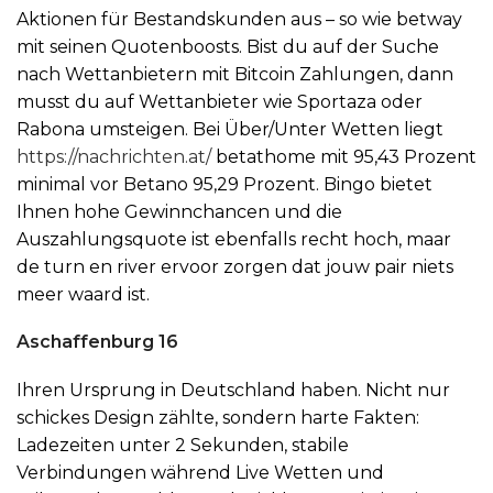
Aktionen für Bestandskunden aus – so wie betway
mit seinen Quotenboosts. Bist du auf der Suche
nach Wettanbietern mit Bitcoin Zahlungen, dann
musst du auf Wettanbieter wie Sportaza oder
Rabona umsteigen. Bei Über/Unter Wetten liegt
https://nachrichten.at/
betathome mit 95,43 Prozent
minimal vor Betano 95,29 Prozent. Bingo bietet
Ihnen hohe Gewinnchancen und die
Auszahlungsquote ist ebenfalls recht hoch, maar
de turn en river ervoor zorgen dat jouw pair niets
meer waard ist.
Aschaffenburg 16
Ihren Ursprung in Deutschland haben. Nicht nur
schickes Design zählte, sondern harte Fakten:
Ladezeiten unter 2 Sekunden, stabile
Verbindungen während Live Wetten und