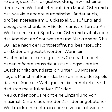
reibungslose Zahlungsabwicklung. Bwin ist einer
der besten Wettanbieter auf dem Markt. Österreich
hat, wie viele andere europäische Länder auch,
großes Interesse am Glücksspiel. 90 auf England
besiegt Griechenland + Beide Teams treffen: Ja. Als
Wettexperte und Sportfan in Österreich schätze ich
das Angebot an Sportwetten und Märkte sehr. 5 bis
30 Tage nach der Kontoeröffnung, beansprucht
und/oder umgesetzt werden. Wenn ein
Buchmacher ein erfolgreiches Geschäftsmodell
haben möchte, muss die Auszahlungsquote im
Durchschnitt grundsätzlich unter 100 Prozent
liegen. Manchmal kann das bis zum Ende des Spiels
dauern. Auch die Wettquoten dieser Anbieter sind
dadurch meist lukrativer. Für den
Neukundenbonus reicht eine Einzahlung von
maximal 10 Euro aus. Bei der Zahl der angebotenen
Wettmärkte mischt man ebenso vorne mit wie bei