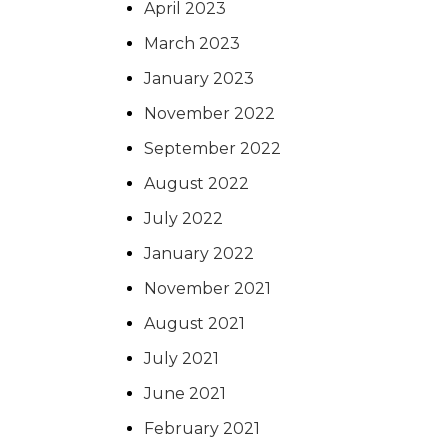
April 2023
March 2023
January 2023
November 2022
September 2022
August 2022
July 2022
January 2022
November 2021
August 2021
July 2021
June 2021
February 2021