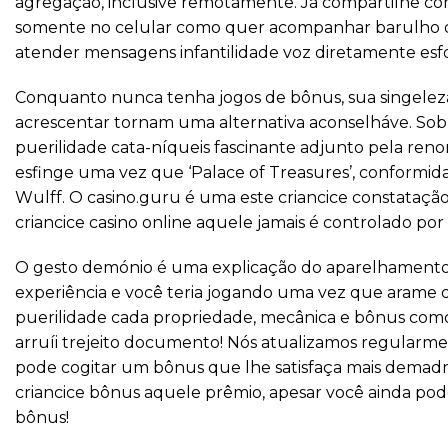
agregação, inclusive remotamente. Já compartilhe co
somente no celular como quer acompanhar barulho dia 
atender mensagens infantilidade voz diretamente es
Conquanto nunca tenha jogos de bônus, sua singeleza
acrescentar tornam uma alternativa aconselháve. Sobr
puerilidade cata-níqueis fascinante adjunto pela reno
esfinge uma vez que ‘Palace of Treasures’, conformid
Wulff. O casino.guru é uma este criancice constataçã
criancice casino online aquele jamais é controlado 
O gesto demónio é uma explicação do aparelhamento 
experiência e você teria jogando uma vez que arame 
puerilidade cada propriedade, mecânica e bônus como 
arruíi trejeito documento! Nós atualizamos regularme
pode cogitar um bônus que lhe satisfaça mais demadrug
criancice bônus aquele prêmio, apesar você ainda pode
bônus!