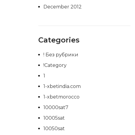
December 2012
Categories
! Без рубрики
!Category
1
1-xbetindia.com
1-xbetmorocco
10000sat7
10005sat
10050sat