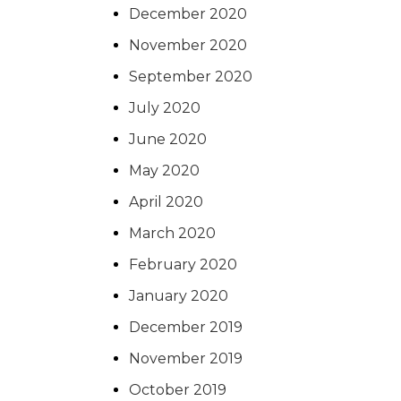
December 2020
November 2020
September 2020
July 2020
June 2020
May 2020
April 2020
March 2020
February 2020
January 2020
December 2019
November 2019
October 2019