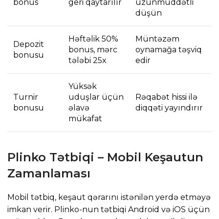
bonus
geri qaytarılır
uzunmüddətli
düşün
Həftəlik 50%
Müntəzəm
Depozit
bonus, mərc
oynamağa təşviq
bonusu
tələbi 25x
edir
Yüksək
Turnir
uduşlar üçün
Rəqabət hissi ilə
bonusu
əlavə
diqqəti yayındırır
mükafat
Plinko Tətbiqi – Mobil Keşautun
Zamanlaması
Mobil tətbiq, keşaut qərarını istənilən yerdə etməyə
imkan verir. Plinko-nun tətbiqi Android və iOS üçün