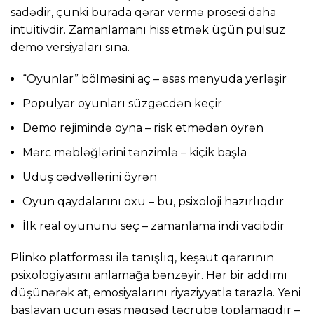
sadədir, çünki burada qərar vermə prosesi daha
intuitivdir. Zamanlamanı hiss etmək üçün pulsuz
demo versiyaları sına.
“Oyunlar” bölməsini aç – əsas menyuda yerləşir
Populyar oyunları süzgəcdən keçir
Demo rejimində oyna – risk etmədən öyrən
Mərc məbləğlərini tənzimlə – kiçik başla
Uduş cədvəllərini öyrən
Oyun qaydalarını oxu – bu, psixoloji hazırlıqdır
İlk real oyununu seç – zamanlama indi vacibdir
Plinko platforması ilə tanışlıq, keşaut qərarının
psixologiyasını anlamağa bənzəyir. Hər bir addımı
düşünərək at, emosiyalarını riyaziyyatla tarazla. Yeni
başlayan üçün əsas məqsəd təcrübə toplamaqdır –