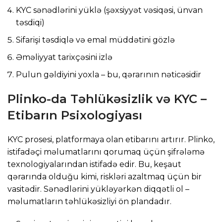
KYC sənədlərini yüklə (şəxsiyyət vəsiqəsi, ünvan
təsdiqi)
Sifarişi təsdiqlə və emal müddətini gözlə
Əməliyyat tarixçəsini izlə
Pulun gəldiyini yoxla – bu, qərarının nəticəsidir
Plinko-da Təhlükəsizlik və KYC –
Etibarın Psixologiyası
KYC prosesi, platformaya olan etibarını artırır. Plinko,
istifadəçi məlumatlarını qorumaq üçün şifrələmə
texnologiyalarından istifadə edir. Bu, keşaut
qərarında olduğu kimi, riskləri azaltmaq üçün bir
vasitədir. Sənədlərini yükləyərkən diqqətli ol –
məlumatların təhlükəsizliyi ön plandadır.