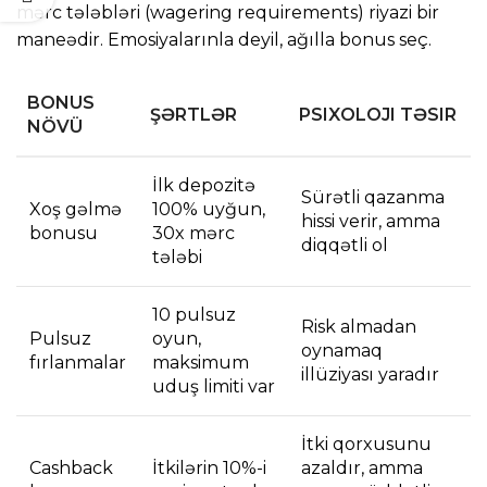
mərc tələbləri (wagering requirements) riyazi bir
maneədir. Emosiyalarınla deyil, ağılla bonus seç.
BONUS
ŞƏRTLƏR
PSIXOLOJI TƏSIR
NÖVÜ
İlk depozitə
Sürətli qazanma
Xoş gəlmə
100% uyğun,
hissi verir, amma
bonusu
30x mərc
diqqətli ol
tələbi
10 pulsuz
Risk almadan
Pulsuz
oyun,
oynamaq
fırlanmalar
maksimum
illüziyası yaradır
uduş limiti var
İtki qorxusunu
Cashback
İtkilərin 10%-i
azaldır, amma