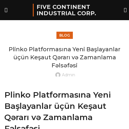
FIVE CONTINENT
INDUSTRIAL CORP.
BLOG
Plinko Platformasına Yeni Başlayanlar
üçün Keşaut Qərarı və Zamanlama
Fəlsəfəsi
Admin
Plinko Platformasına Yeni
Başlayanlar üçün Keşaut
Qərarı və Zamanlama
Fəlsəfəsi