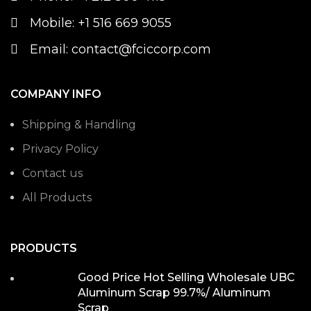
Mobile: +1 516 669 9055
Email: contact@fciccorp.com
COMPANY INFO
Shipping & Handling
Privacy Policy
Contact us
All Products
PRODUCTS
Good Price Hot Selling Wholesale UBC
Aluminum Scrap 99.7%/ Aluminum
Scrap