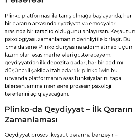
Plinko platforması ilə tanış olmağa başlayanda, hər
bir qərarın arxasında riyaziyyat və emosiyalar
arasında bir tarazlıq olduğunu anlayırsan. Keşautun
psixologiyası, zamanlamanın dərinliyi ilə birləşir. Bu
icmalda sənə Plinko dünyasına addım atmaq üçün
lazım olan əsas mərhələləri göstərəcəyəm:
qeydiyyatdan ilk depozitə qədər, hər bir addımı
düşüncəli şəkildə izah edərək.
plinko 1win
bu
ünvanda platformanın əsas funksiyalarını tapa
bilərsən, amma mən sənə prosesin psixoloji
tərəflərini açıqlayacağam.
Plinko-da Qeydiyyat – İlk Qərarın
Zamanlaması
Qeydiyyat prosesi, keşaut qərarına bənzəyir –