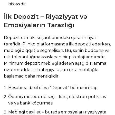
hissəsidir
İlk Depozit – Riyaziyyat və
Emosiyaların Tarazlığı
Depozit etmək, keşaut anındakı qərarın riyazi
tərəfidir. Plinko platformasında ilk depoziti edərkən,
məbləği diqqətlə seçməlisən. Bu, sənin büdcənə və
risk tolerantlığına əsaslanan bir psixoloji addımdır.
Minimum depozit məbləği adətən aşağıdır, amma
uzunmüddətli strategiya üçün orta məbləğlə
başlamaq daha məntiqlidir.
Hesabına daxil ol və “Depozit” bölməsini tap
Ödəniş metodunu seç – kart, elektron pul kisəsi
və ya bank köçürməsi
Məbləği daxil et – burada emosiyaları riyaziyyata