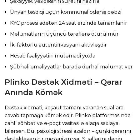
Şəxsiyyət vəsiqəsinin surətini hazırla
Ünvan təsdiqi üçün kommunal ödəniş qəbzi
KYC prosesi adətən 24 saat ərzində tamamlanır
Məlumatların üçüncü tərəflərə ötürülmür
İki faktorlu autentifikasiyanı aktivləşdir
Hesab fəaliyyətini mütəmadi yoxla
Şübhəli əməliyyatlar barədə dərhal məlumat ver
Plinko Dəstək Xidməti – Qərar
Anında Kömək
Dəstək xidməti, keşaut zamanı yaranan suallara
cavab tapmağa kömək edir. Plinko platformasında
canlı söhbət və e-poçt vasitəsilə əlaqə saxlaya
bilərsən. Bu, psixoloji stressi azaldır – çünki qərarını
dəstəkləyən bir mexanizm var. Suallarını dəqiq