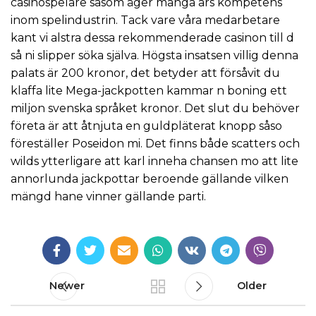
casinospelare såsom äger många års kompetens
inom spelindustrin. Tack vare våra medarbetare
kant vi alstra dessa rekommenderade casinon till d
så ni slipper söka själva. Högsta insatsen villig denna
palats är 200 kronor, det betyder att försåvit du
klaffa lite Mega-jackpotten kammar n boning ett
miljon svenska språket kronor. Det slut du behöver
företa är att åtnjuta en guldpläterat knopp såso
föreställer Poseidon mi. Det finns både scatters och
wilds ytterligare att karl inneha chansen mo att lite
annorlunda jackpottar beroende gällande vilken
mängd hane vinner gällande parti.
Newer
Older