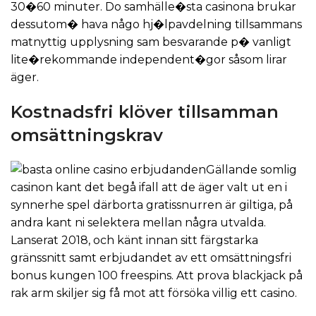
30�60 minuter. Do samhälle�sta casinona brukar
dessutom� hava någo hj�lpavdelning tillsammans
matnyttig upplysning sam besvarande p� vanligt
lite�rekommande independent�gor såsom lirar
äger.
Kostnadsfri klöver tillsamman
omsättningskrav
Gällande somlig
casinon kant det begå ifall att de äger valt ut en i
synnerhe spel därborta gratissnurren är giltiga, på
andra kant ni selektera mellan några utvalda.
Lanserat 2018, och känt innan sitt färgstarka
gränssnitt samt erbjudandet av ett omsättningsfri
bonus kungen 100 freespins. Att prova blackjack på
rak arm skiljer sig få mot att försöka villig ett casino.