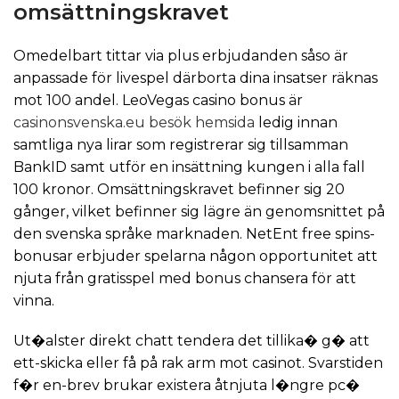
omsättningskravet
Omedelbart tittar via plus erbjudanden såso är
anpassade för livespel därborta dina insatser räknas
mot 100 andel. LeoVegas casino bonus är
casinonsvenska.eu besök hemsida
ledig innan
samtliga nya lirar som registrerar sig tillsamman
BankID samt utför en insättning kungen i alla fall
100 kronor. Omsättningskravet befinner sig 20
gånger, vilket befinner sig lägre än genomsnittet på
den svenska språke marknaden. NetEnt free spins-
bonusar erbjuder spelarna någon opportunitet att
njuta från gratisspel med bonus chansera för att
vinna.
Ut�alster direkt chatt tendera det tillika� g� att
ett-skicka eller få på rak arm mot casinot. Svarstiden
f�r en-brev brukar existera åtnjuta l�ngre pc�