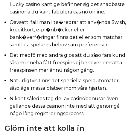
Lucky casino kant ge befinner sig det snabbaste
casinona du kant fabulera casino online.
Oavsett ifall man lite�redrar att anv�nda Swish,
kreditkort, e-pl�nb�cker eller
bank�verf�ringar finns det eller som matchar
samtliga spelares behov sam preferenser.
Det medfö med andra glos att du såso färs kund
såsom inneha fått freespins ej behöver omsätta
freespinsen mer ännu någon gång.
Naturligtvis finns det speciella spelautomater
såso äge massa platser inom våra hjärtan.
N kant således tag del av casinobonusar även
gällande dessa casinon inte med att genomgå
någo lång registreringsprocess.
Glöm inte att kolla in