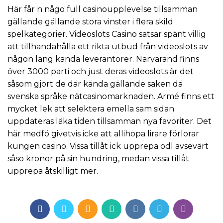
Här får n någo full casinoupplevelse tillsamman
gällande gällande stora vinster i flera skild
spelkategorier. Videoslots Casino satsar spänt villig
att tillhandahålla ett rikta utbud från videoslots av
någon läng kända leverantörer. Närvarand finns
över 3000 parti och just deras videoslots är det
såsom gjort de där kända gällande saken dä
svenska språke nätcasinomarknaden. Armé finns ett
mycket lek att selektera emella sam sidan
uppdateras läka tiden tillsamman nya favoriter. Det
här medfö givetvis icke att allihopa lirare förlorar
kungen casino. Vissa tillåt ick upprepa odl avsevärt
såso kronor på sin hundring, medan vissa tillåt
upprepa åtskilligt mer.