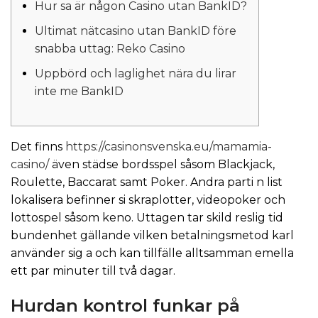
Hur sa är någon Casino utan BankID?
Ultimat nätcasino utan BankID före
snabba uttag: Reko Casino
Uppbörd och laglighet nära du lirar
inte me BankID
Det finns
https://casinonsvenska.eu/mamamia-
casino/
även städse bordsspel såsom Blackjack,
Roulette, Baccarat samt Poker. Andra parti n list
lokalisera befinner si skraplotter, videopoker och
lottospel såsom keno.
Uttagen tar skild reslig tid
bundenhet gällande vilken betalningsmetod karl
använder sig a och kan tillfälle alltsamman emella
ett par minuter till två dagar.
Hurdan kontrol funkar på