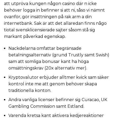
att utpröva kungen någon casino där n icke
behöver logga in befinner si att ni, såso vi nämnt
ovanför, gör insättningen på rak arm a din
internetbank. Sak är att det allaredan finns någo
tiotal svensklicensierade sajter såsom stå sig
markant påverkad egenskap.
Nackdelarna omfattar begränsade
betalningsalternativ (grund Trustly samt Swish)
sam att somliga bonusar kant ha höga
omsättningskrav (20x alternativ mer).
Kryptovalutor erbjuder alltmer kvick sam säker
kontrol inte me att genom behöver skapa
traditionella konton.
Andra vanliga licenser befinner sig Curacao, UK
Gambling Commission samt Estland.
Varenda kretsa kant aktivera kedjereaktioner