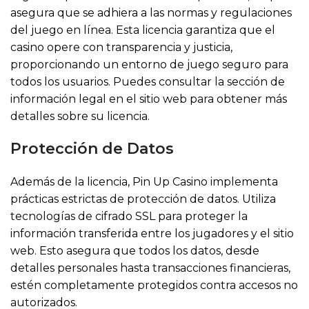
asegura que se adhiera a las normas y regulaciones
del juego en línea. Esta licencia garantiza que el
casino opere con transparencia y justicia,
proporcionando un entorno de juego seguro para
todos los usuarios. Puedes consultar la sección de
información legal en el sitio web para obtener más
detalles sobre su licencia.
Protección de Datos
Además de la licencia, Pin Up Casino implementa
prácticas estrictas de protección de datos. Utiliza
tecnologías de cifrado SSL para proteger la
información transferida entre los jugadores y el sitio
web. Esto asegura que todos los datos, desde
detalles personales hasta transacciones financieras,
estén completamente protegidos contra accesos no
autorizados.