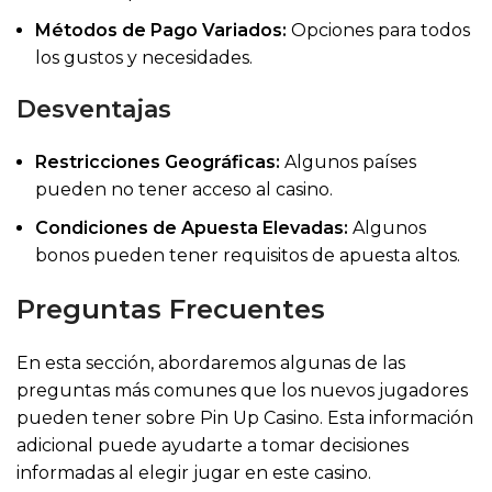
Métodos de Pago Variados:
Opciones para todos
los gustos y necesidades.
Desventajas
Restricciones Geográficas:
Algunos países
pueden no tener acceso al casino.
Condiciones de Apuesta Elevadas:
Algunos
bonos pueden tener requisitos de apuesta altos.
Preguntas Frecuentes
En esta sección, abordaremos algunas de las
preguntas más comunes que los nuevos jugadores
pueden tener sobre Pin Up Casino. Esta información
adicional puede ayudarte a tomar decisiones
informadas al elegir jugar en este casino.