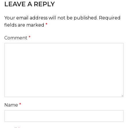
LEAVE A REPLY
Your email address will not be published.
Required
fields are marked
*
Comment
*
Name
*