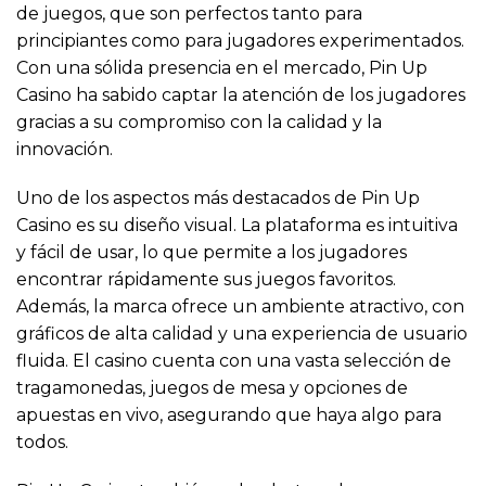
de juegos, que son perfectos tanto para
principiantes como para jugadores experimentados.
Con una sólida presencia en el mercado, Pin Up
Casino ha sabido captar la atención de los jugadores
gracias a su compromiso con la calidad y la
innovación.
Uno de los aspectos más destacados de Pin Up
Casino es su diseño visual. La plataforma es intuitiva
y fácil de usar, lo que permite a los jugadores
encontrar rápidamente sus juegos favoritos.
Además, la marca ofrece un ambiente atractivo, con
gráficos de alta calidad y una experiencia de usuario
fluida. El casino cuenta con una vasta selección de
tragamonedas, juegos de mesa y opciones de
apuestas en vivo, asegurando que haya algo para
todos.