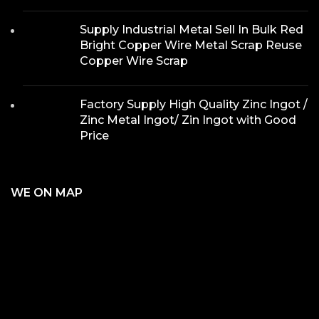
Supply Industrial Metal Sell In Bulk Red
Bright Copper Wire Metal Scrap Reuse
Copper Wire Scrap
Factory Supply High Quality Zinc Ingot /
Zinc Metal Ingot/ Zin Ingot with Good
Price
WE ON MAP