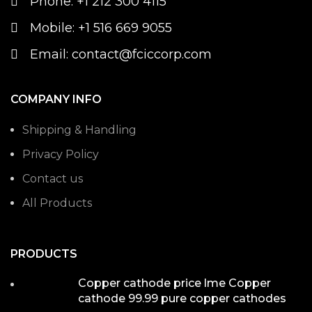
Phone: +1 212 300 4115
Mobile: +1 516 669 9055
Email: contact@fciccorp.com
COMPANY INFO
Shipping & Handling
Privacy Policy
Contact us
All Products
PRODUCTS
Copper cathode price lme Copper
cathode 99.99 pure copper cathodes