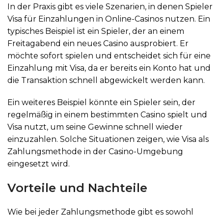
In der Praxis gibt es viele Szenarien, in denen Spieler
Visa für Einzahlungen in Online-Casinos nutzen. Ein
typisches Beispiel ist ein Spieler, der an einem
Freitagabend ein neues Casino ausprobiert. Er
möchte sofort spielen und entscheidet sich für eine
Einzahlung mit Visa, da er bereits ein Konto hat und
die Transaktion schnell abgewickelt werden kann.
Ein weiteres Beispiel könnte ein Spieler sein, der
regelmäßig in einem bestimmten Casino spielt und
Visa nutzt, um seine Gewinne schnell wieder
einzuzahlen. Solche Situationen zeigen, wie Visa als
Zahlungsmethode in der Casino-Umgebung
eingesetzt wird.
Vorteile und Nachteile
Wie bei jeder Zahlungsmethode gibt es sowohl