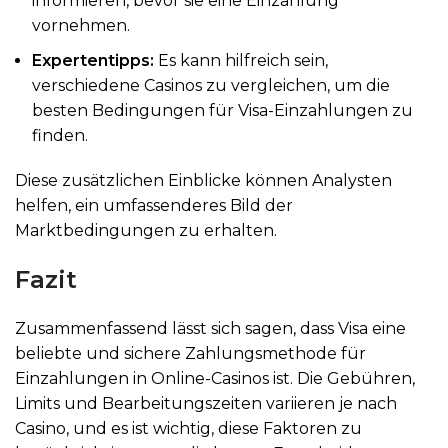
informieren, bevor sie eine Einzahlung
vornehmen.
Expertentipps:
Es kann hilfreich sein,
verschiedene Casinos zu vergleichen, um die
besten Bedingungen für Visa-Einzahlungen zu
finden.
Diese zusätzlichen Einblicke können Analysten
helfen, ein umfassenderes Bild der
Marktbedingungen zu erhalten.
Fazit
Zusammenfassend lässt sich sagen, dass Visa eine
beliebte und sichere Zahlungsmethode für
Einzahlungen in Online-Casinos ist. Die Gebühren,
Limits und Bearbeitungszeiten variieren je nach
Casino, und es ist wichtig, diese Faktoren zu