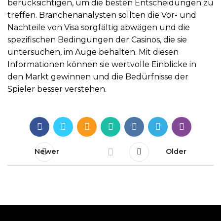
berücksichtigen, um die besten Entscheidungen zu
treffen. Branchenanalysten sollten die Vor- und
Nachteile von Visa sorgfältig abwägen und die
spezifischen Bedingungen der Casinos, die sie
untersuchen, im Auge behalten. Mit diesen
Informationen können sie wertvolle Einblicke in
den Markt gewinnen und die Bedürfnisse der
Spieler besser verstehen.
Newer
Older