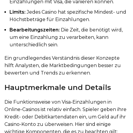
Einzahlungen mit Visa, die variieren können.
Limits:
Jedes Casino hat spezifische Mindest- und
Höchstbeträge für Einzahlungen.
Bearbeitungszeiten:
Die Zeit, die benötigt wird,
um eine Einzahlung zu verarbeiten, kann
unterschiedlich sein.
Ein grundlegendes Verständnis dieser Konzepte
hilft Analysten, die Marktbedingungen besser zu
bewerten und Trends zu erkennen.
Hauptmerkmale und Details
Die Funktionsweise von Visa-Einzahlungen in
Online-Casinos ist relativ einfach. Spieler geben ihre
Kredit- oder Debitkartendaten ein, um Geld auf ihr
Casino-Konto zu überweisen. Hier sind einige
wichtige Komponenten, die es zu beachten gilt: