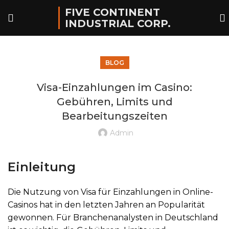
FIVE CONTINENT
INDUSTRIAL CORP.
BLOG
Visa-Einzahlungen im Casino:
Gebühren, Limits und
Bearbeitungszeiten
Admin
Einleitung
Die Nutzung von Visa für Einzahlungen in Online-
Casinos hat in den letzten Jahren an Popularität
gewonnen. Für Branchenanalysten in Deutschland