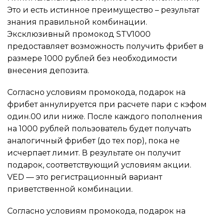
Это и есть истинное преимущество – результат
знания правильной комбинации.
Эксклюзивный промокод STV1000
предоставляет возможность получить фрибет в
размере 1000 рублей без необходимости
внесения депозита.
Согласно условиям промокода, подарок на
фрибет аннулируется при расчете пари с кэфом
один.00 или ниже. После каждого пополнения
на 1000 рублей пользователь будет получать
аналогичный фрибет (до тех пор), пока не
исчерпает лимит. В результате он получит
подарок, соответствующий условиям акции.
VED — это регистрационный вариант
приветственной комбинации.
Согласно условиям промокода, подарок на