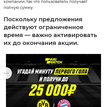
компании, так что пользователь получает
полную сумму.
Поскольку предложения
действуют ограниченное
время — важно активировать
их до окончания акции.