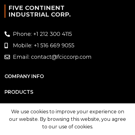
FIVE CONTINENT
INDUSTRIAL CORP.
Phone: +1 212 300 4115
Mobile: +1 516 669 9055
Email: contact@fciccorp.com
COMPANY INFO
PRODUCTS
WE ON MAP
We use cookies to improve your experience on
our website. By browsing this website, you agree
to our use of cookies.
© 2026
Five Continent Industrial Corp.
. All rights