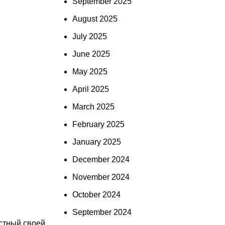
September 2025
August 2025
July 2025
June 2025
May 2025
April 2025
March 2025
February 2025
January 2025
December 2024
November 2024
October 2024
September 2024
естный своей