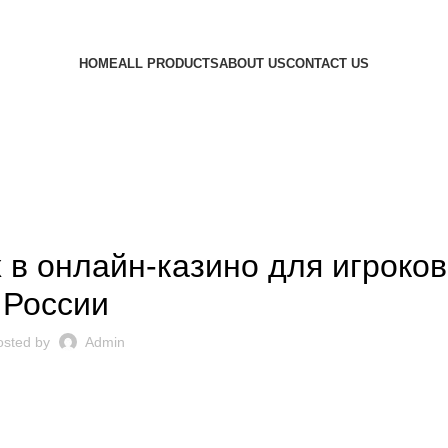
HOME
ALL PRODUCTS
ABOUT US
CONTACT US
BLOG
 в онлайн-казино для игроков
России
osted by
Admin