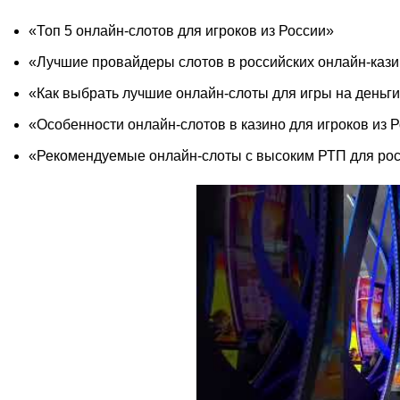
«Топ 5 онлайн-слотов для игроков из России»
«Лучшие провайдеры слотов в российских онлайн-каз
«Как выбрать лучшие онлайн-слоты для игры на деньг
«Особенности онлайн-слотов в казино для игроков из 
«Рекомендуемые онлайн-слоты с высоким РТП для рос