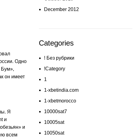
December 2012
Categories
бовал
! Без рубрики
оссии. Одно
!Category
 Бум»,
ак он имеет
1
1-xbetindia.com
1-xbetmorocco
10000sat7
лы. Я
t и
10005sat
 обезьян» и
10050sat
дую всем