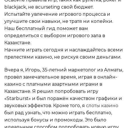
blackjack, не вcurseting свой бюджет.
Испытайте увлечение игрового процесса и
улучшите свои навыки, не тратя ни копейки.
Наш бесплатный гид поможет вам
определиться с выбором игрового зала в
Казахстане.
Начните играть сегодня и наслаждайтесь всеми
прелестями казино, не рискуя своим деньгами.
Вчера я, Игорь, 35-летний маркетолог из Алматы,
провёл замечательное время, играя в онлайн-
казино с платными азартными играми в
Казахстане. Я решил попробовать игру
«Starburst» и был поражён качеством графики и
звуковых эффектов. Кроме того, я
слоты казино
был рад узнать, что можно играть бесплатно,
используя бонусы и промокоды. Это было
идеальным способом попробовать новую игру,