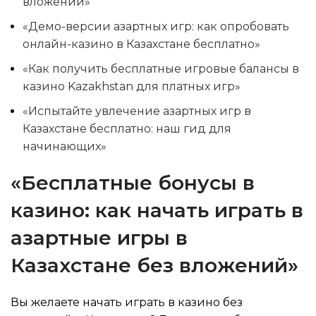
вложений»
«Демо-версии азартных игр: как опробовать
онлайн-казино в Казахстане бесплатно»
«Как получить бесплатные игровые балансы в
казино Kazakhstan для платных игр»
«Испытайте увлечение азартных игр в
Казахстане бесплатно: наш гид для
начинающих»
«Бесплатные бонусы в
казино: как начать играть в
азартные игры в
Казахстане без вложений»
Вы желаете начать играть в казино без