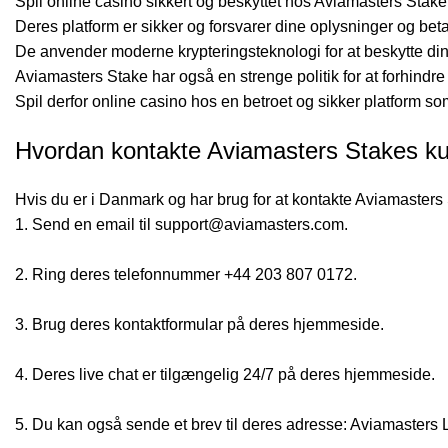
Spil online casino sikkert og beskyttet hos Aviamasters Stake
Deres platform er sikker og forsvarer dine oplysninger og beta
De anvender moderne krypteringsteknologi for at beskytte din
Aviamasters Stake har også en strenge politik for at forhindr
Spil derfor online casino hos en betroet og sikker platform s
Hvordan kontakte Aviamasters Stakes k
Hvis du er i Danmark og har brug for at kontakte Aviamasters
1. Send en email til support@aviamasters.com.
2. Ring deres telefonnummer +44 203 807 0172.
3. Brug deres kontaktformular på deres hjemmeside.
4. Deres live chat er tilgængelig 24/7 på deres hjemmeside.
5. Du kan også sende et brev til deres adresse: Aviamaster