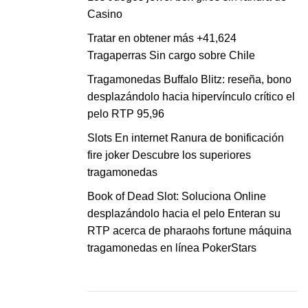
Casino
Tratar en obtener más +41,624
Tragaperras Sin cargo sobre Chile
Tragamonedas Buffalo Blitz: reseña, bono
desplazándolo hacia hipervínculo crítico el
pelo RTP 95,96
Slots En internet Ranura de bonificación
fire joker Descubre los superiores
tragamonedas
Book of Dead Slot: Soluciona Online
desplazándolo hacia el pelo Enteran su
RTP acerca de pharaohs fortune máquina
tragamonedas en línea PokerStars