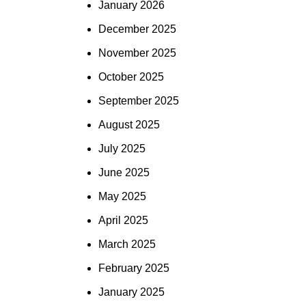
January 2026
December 2025
November 2025
October 2025
September 2025
August 2025
July 2025
June 2025
May 2025
April 2025
March 2025
February 2025
January 2025