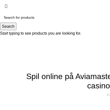
Five Continent
Industrial Corp.
Search
Start typing to see products you are looking for.
Five Continent
Industrial Corp.
Spil online på Aviamast
casin
P