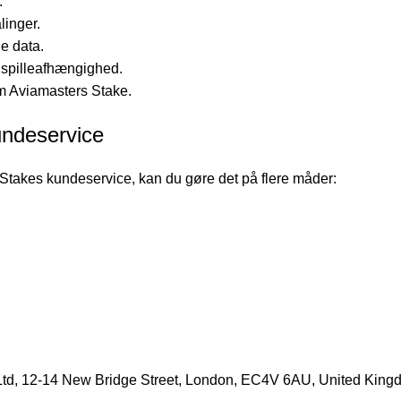
.
linger.
e data.
e spilleafhængighed.
om Aviamasters Stake.
undeservice
 Stakes kundeservice, kan du gøre det på flere måder:
s Ltd, 12-14 New Bridge Street, London, EC4V 6AU, United King