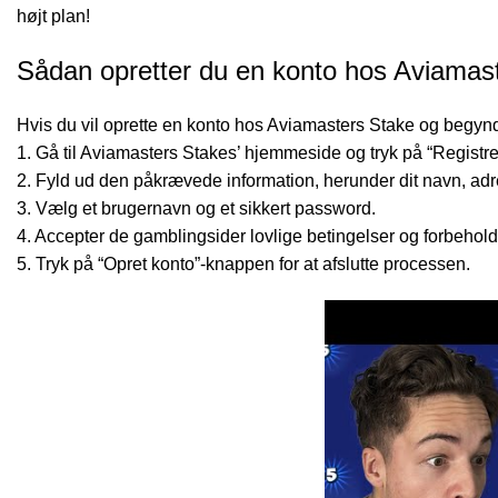
højt plan!
Sådan opretter du en konto hos Aviamast
Hvis du vil oprette en konto hos Aviamasters Stake og begynde 
1. Gå til Aviamasters Stakes’ hjemmeside og tryk på “Registr
2. Fyld ud den påkrævede information, herunder dit navn, ad
3. Vælg et brugernavn og et sikkert password.
4. Accepter de gamblingsider lovlige betingelser og forbehold
5. Tryk på “Opret konto”-knappen for at afslutte processen.