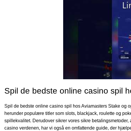
Spil de bedste online casino spil 
Spil de bedste online casino spil hos Aviamasters Stake og opl
herunder populære titler som slots, blackjack, roulette og poker
spillekvalitet. Derudover sikrer vores sikre betalingsmetoder, a
casino verdenen, har vi også en omfattende guide, der hjælp