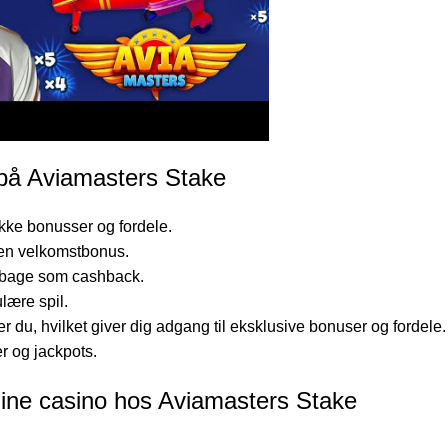
e på Aviamasters Stake
ække bonusser og fordele.
 en velkomstbonus.
ilbage som cashback.
lære spil.
r du, hvilket giver dig adgang til eksklusive bonuser og fordele.
r og jackpots.
nline casino hos Aviamasters Stake