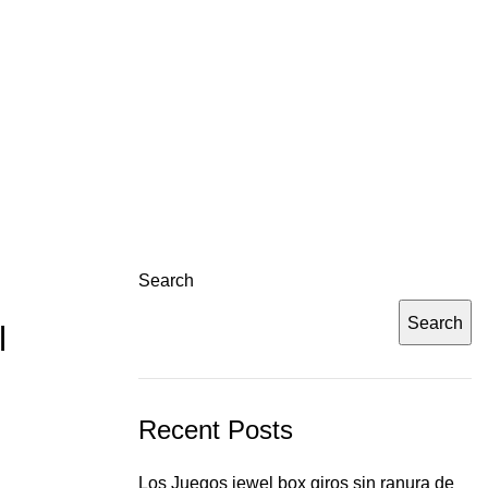
Search
Search
l
Recent Posts
Los Juegos jewel box giros sin ranura de