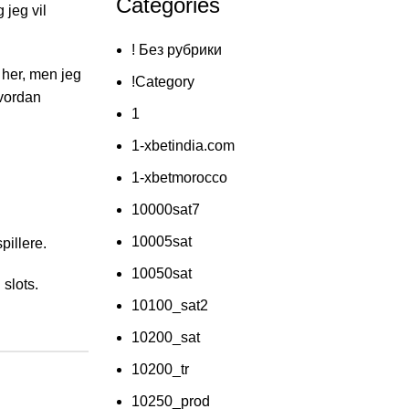
Categories
 jeg vil
! Без рубрики
r her, men jeg
!Category
hvordan
1
1-xbetindia.com
1-xbetmorocco
10000sat7
10005sat
pillere.
10050sat
 slots.
10100_sat2
10200_sat
10200_tr
10250_prod