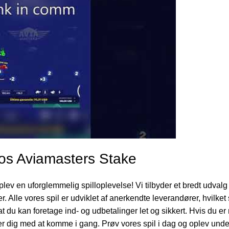
hos Aviamasters Stake
ev en uforglemmelig spilloplevelse! Vi tilbyder et bredt udvalg a
. Alle vores spil er udviklet af anerkendte leverandører, hvilket 
t du kan foretage ind- og udbetalinger let og sikkert. Hvis du er 
er dig med at komme i gang. Prøv vores spil i dag og oplev und