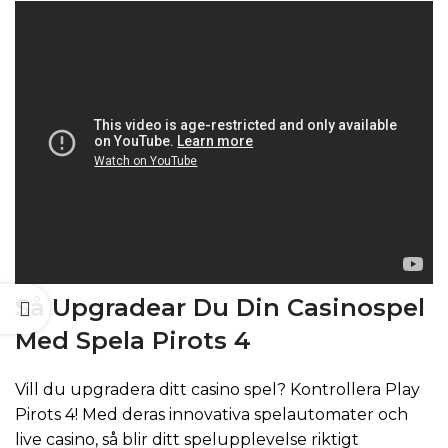
Så Upgradear Du Din Casinospel
Med Spela Pirots 4
Vill du upgradera ditt casino spel? Kontrollera Play
Pirots 4! Med deras innovativa spelautomater och
live casino, så blir ditt spelupplevelse riktigt