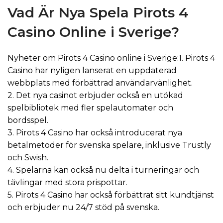
Vad Är Nya Spela Pirots 4
Casino Online i Sverige?
Nyheter om Pirots 4 Casino online i Sverige:1. Pirots 4
Casino har nyligen lanserat en uppdaterad
webbplats med förbättrad användarvänlighet.
2. Det nya casinot erbjuder också en utökad
spelbibliotek med fler spelautomater och
bordsspel.
3. Pirots 4 Casino har också introducerat nya
betalmetoder för svenska spelare, inklusive Trustly
och Swish.
4. Spelarna kan också nu delta i turneringar och
tävlingar med stora prispottar.
5. Pirots 4 Casino har också förbättrat sitt kundtjänst
och erbjuder nu 24/7 stöd på svenska.