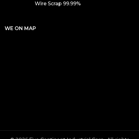
Wire Scrap 99.99%
WE ON MAP