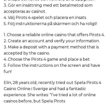
3. Gör en insättning med ett betalmetod som
accepteras av casinot.
4. Välj Pirots 4-spelet och placera en insats.
5. Följ instruktionerna på skärmen och ha roligt!
1. Choose a reliable online casino that offers Pirots 4.
2. Create an account and verify your information.
3. Make a deposit with a payment method that is
accepted by the casino.
4. Choose the Pirots 4 game and place a bet.
5. Follow the instructions on the screen and have
fun!
Elin, 28 years old, recently tried out Spela Pirots 4
Casino Online i Sverige and had a fantastic
experience. She writes: “I’ve tried a lot of online
casinos before, but Spela Pirots