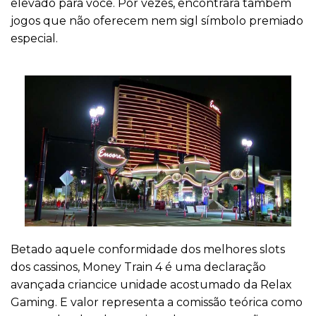
elevado para você. Por vezes, encontrará também
jogos que não oferecem nem sigl símbolo premiado
especial.
Betado aquele conformidade dos melhores slots
dos cassinos, Money Train 4 é uma declaração
avançada criancice unidade acostumado da Relax
Gaming. E valor representa a comissão teórica como