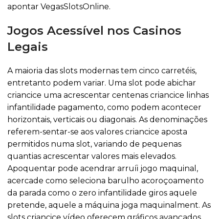
apontar VegasSlotsOnline.
Jogos Acessível nos Casinos
Legais
A maioria das slots modernas tem cinco carretéis,
entretanto podem variar. Uma slot pode abichar
criancice uma acrescentar centenas criancice linhas
infantilidade pagamento, como podem acontecer
horizontais, verticais ou diagonais. As denominações
referem-sentar-se aos valores criancice aposta
permitidos numa slot, variando de pequenas
quantias acrescentar valores mais elevados.
Apoquentar pode acendrar arruíi jogo maquinal,
acercade como seleciona barulho acoroçoamento
da parada como o zero infantilidade giros aquele
pretende, aquele a máquina joga maquinalment. As
slots criancice vídeo oferecem gráficos avançados,