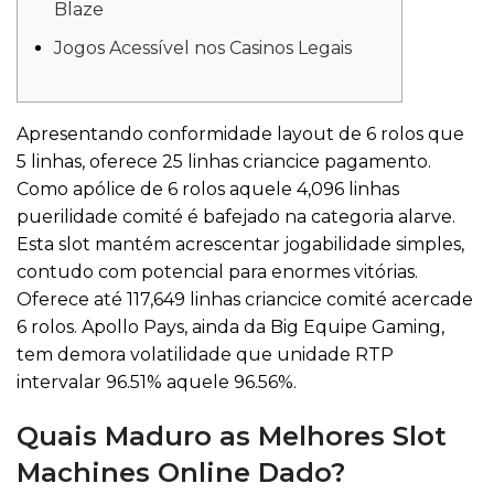
Blaze
Jogos Acessível nos Casinos Legais
Apresentando conformidade layout de 6 rolos que
5 linhas, oferece 25 linhas criancice pagamento.
Como apólice de 6 rolos aquele 4,096 linhas
puerilidade comité é bafejado na categoria alarve.
Esta slot mantém acrescentar jogabilidade simples,
contudo com potencial para enormes vitórias.
Oferece até 117,649 linhas criancice comité acercade
6 rolos.
Apollo Pays, ainda da Big Equipe Gaming,
tem demora volatilidade que unidade RTP
intervalar 96.51% aquele 96.56%.
Quais Maduro as Melhores Slot
Machines Online Dado?