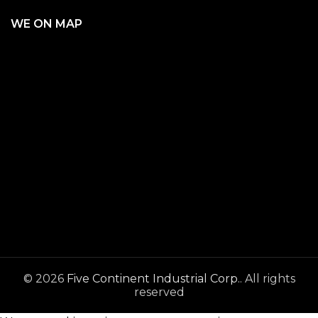
WE ON MAP
© 2026
Five Continent Industrial Corp.
. All rights
reserved