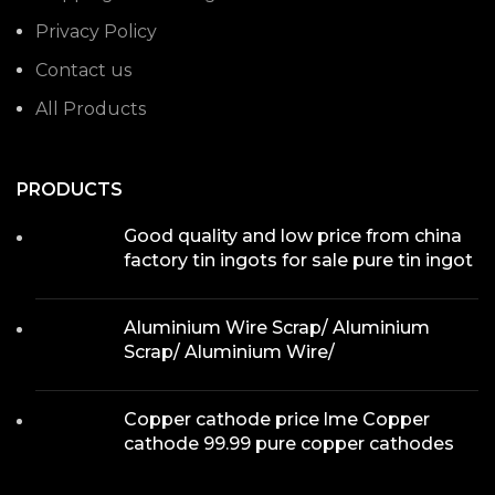
Privacy Policy
Contact us
All Products
PRODUCTS
Good quality and low price from china
factory tin ingots for sale pure tin ingot
Aluminium Wire Scrap/ Aluminium
Scrap/ Aluminium Wire/
Copper cathode price lme Copper
cathode 99.99 pure copper cathodes