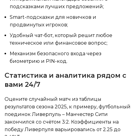
подсказками лучших предложений;
Smart-подсказки для новичков и
продвинутых игроков;
Удобный чат-бот, который решит любое
техническое или финансовое вопрос;
Механизм безопасного входа через
биометрию и PIN-код.
Статистика и аналитика рядом с
вами 24/7
Оцените случайный матч из таблицы
результатов сезона 2025, к примеру, футбольный
поединок Ливерпуль – Манчестер Сити
закончился со счётом 3:2. Коэффициенты на
победу Ливерпуля варьировались от 2.25 до