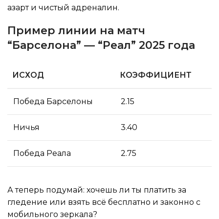
азарт и чистый адреналин.
Пример линии на матч
“Барселона” — “Реал” 2025 года
ИСХОД
КОЭФФИЦИЕНТ
Победа Барселоны
2.15
Ничья
3.40
Победа Реала
2.75
А теперь подумай: хочешь ли ты платить за
гледение или взять всё бесплатно и законно с
мобильного зеркала?