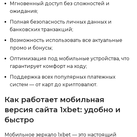
Мгновенный доступ без сложностей и
ожидания;
Полная безопасность личных данных и
банковских транзакций;
Возможность использовать все актуальные
промо и бонусы;
Оптимизация под мобильные устройства, что
гарантирует комфорт на ходу;
Поддержка всех популярных платежных
систем — от карт до криптовалют.
Как работает мобильная
версия сайта 1xbet: удобно и
быстро
Мобильное зеркало 1xbet — это настоящий