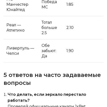
Победа
Манчестер
1.85
МС
Юнайтед
Тотал
Реал —
больше
2.10
Атлетико
2.5
Обе
Ливерпуль —
забьют:
1.90
Челси
Да
5 ответов на часто задаваемые
вопросы
Что делать, если зеркало перестало
работать?
Проверяй официальные каналы 1xBet,