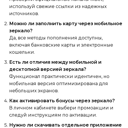
используй свежие ссылки из надежных
источников.
Можно ли заполнить карту через мобильное
зеркало?
Да, все методы пополнения доступны,
включая банковские карты и электронные
кошельки.
Есть ли отличия между мобильной и
десктопной версией зеркала?
Функционал практически идентичен, но
мобильная версия оптимизирована для
небольших экранов.
Как активировать бонусы через зеркало?
В личном кабинете выбери промоакции и
следуй инструкциям по активации.
Нужно ли скачивать отдельное приложение