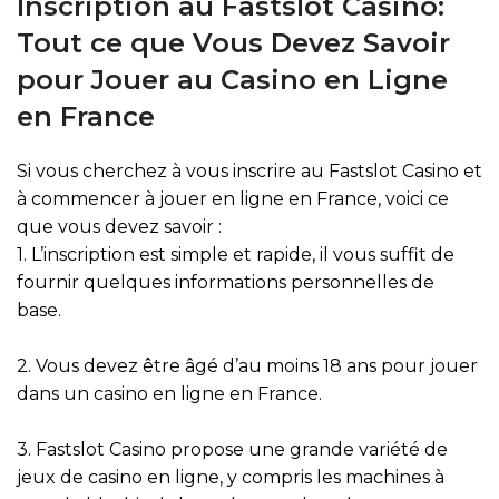
Inscription au Fastslot Casino:
Tout ce que Vous Devez Savoir
pour Jouer au Casino en Ligne
en France
Si vous cherchez à vous inscrire au Fastslot Casino et
à commencer à jouer en ligne en France, voici ce
que vous devez savoir :
1. L’inscription est simple et rapide, il vous suffit de
fournir quelques informations personnelles de
base.
2. Vous devez être âgé d’au moins 18 ans pour jouer
dans un casino en ligne en France.
3. Fastslot Casino propose une grande variété de
jeux de casino en ligne, y compris les machines à