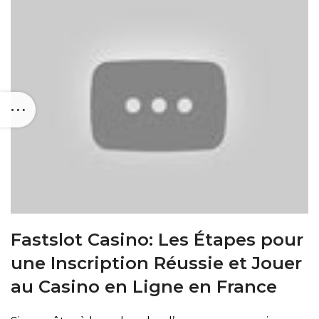
Fastslot Casino: Les Étapes pour
une Inscription Réussie et Jouer
au Casino en Ligne en France