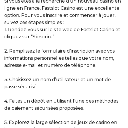
Si vous êtes à la recherche d’un nouveau casino en
ligne en France, Fastslot Casino est une excellente
option. Pour vous inscrire et commencer à jouer,
suivez ces étapes simples :
1. Rendez-vous sur le site web de Fastslot Casino et
cliquez sur “S’inscrire”.
2. Remplissez le formulaire d’inscription avec vos
informations personnelles telles que votre nom,
adresse e-mail et numéro de téléphone.
3. Choisissez un nom d’utilisateur et un mot de
passe sécurisé.
4. Faites un dépôt en utilisant l’une des méthodes
de paiement sécurisées proposées.
5. Explorez la large sélection de jeux de casino en