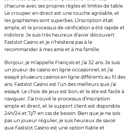
chacune avec ses propres règles et limites de table.
Le croupier en direct est une touche agréable, et
les graphismes sont superbes. L’inscription était
simple, et le processus de vérification a été rapide et
indolore. Je suis très heureux d’avoir découvert
Fastslot Casino et je n’hésiterai pas à le
recommander à mes amis et à ma famille.
Bonjour, je m’appelle François et j’ai 32 ans. Je suis
un joueur de casino en ligne occasionnel, et j’ai
essayé plusieurs casinos en ligne différents au fil des
ans. Fastslot Casino est l’un des meilleurs que j’ai
essayé. Le choix de jeux est bon, et le site est facile à
naviguer. J’ai trouvé le processus d’inscription
simple et direct, et le support client est disponible
24h/24 et 7j/7 en cas de besoin. Bien que je ne sois
pas un joueur régulier, je suis heureux de savoir
que Fastslot Casino est une option fiable et