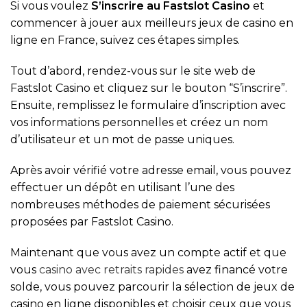
Si vous voulez
S’inscrire au Fastslot Casino
et
commencer à jouer aux meilleurs jeux de casino en
ligne en France, suivez ces étapes simples.
Tout d’abord, rendez-vous sur le site web de
Fastslot Casino et cliquez sur le bouton “S’inscrire”.
Ensuite, remplissez le formulaire d’inscription avec
vos informations personnelles et créez un nom
d’utilisateur et un mot de passe uniques.
Après avoir vérifié votre adresse email, vous pouvez
effectuer un dépôt en utilisant l’une des
nombreuses méthodes de paiement sécurisées
proposées par Fastslot Casino.
Maintenant que vous avez un compte actif et que
vous
casino avec retraits rapides
avez financé votre
solde, vous pouvez parcourir la sélection de jeux de
casino en ligne disponibles et choisir ceux que vous