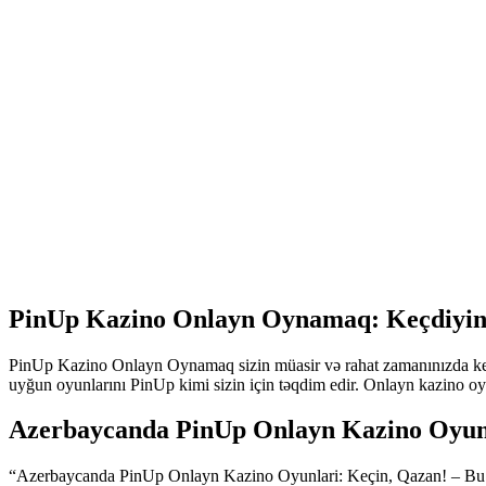
PinUp Kazino Onlayn Oynamaq: Keçdiyin
PinUp Kazino Onlayn Oynamaq sizin müasir və rahat zamanınızda keyfi s
uyğun oyunlarını PinUp kimi sizin için təqdim edir. Onlayn kazino o
Azerbaycanda PinUp Onlayn Kazino Oyunl
“Azerbaycanda PinUp Onlayn Kazino Oyunlari: Keçin, Qazan! – Bu sözlə