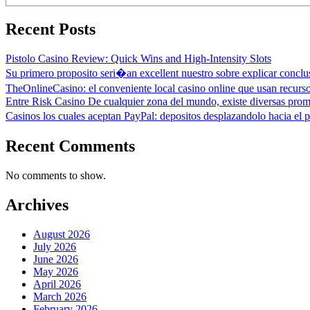
Recent Posts
Pistolo Casino Review: Quick Wins and High‑Intensity Slots
Su primero proposito seri�an excellent nuestro sobre explicar conclusi
TheOnlineCasino: el conveniente local casino online que usan recurso
Entre Risk Casino De cualquier zona del mundo, existe diversas promo
Casinos los cuales aceptan PayPal: depositos desplazandolo hacia el 
Recent Comments
No comments to show.
Archives
August 2026
July 2026
June 2026
May 2026
April 2026
March 2026
February 2026