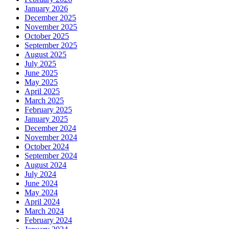
January 2026
December 2025
November 2025
October 2025
September 2025
August 2025
July 2025
June 2025
May 2025
April 2025
March 2025
February 2025
January 2025
December 2024
November 2024
October 2024
September 2024
August 2024
July 2024
June 2024
May 2024
April 2024
March 2024
February 2024