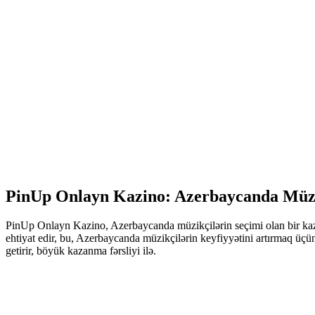
PinUp Onlayn Kazino: Azerbaycanda Müzə
PinUp Onlayn Kazino, Azerbaycanda müzikçilərin seçimi olan bir kazin
ehtiyat edir, bu, Azerbaycanda müzikçilərin keyfiyyətini artırmaq üçün
getirir, böyük kazanma fərsliyi ilə.