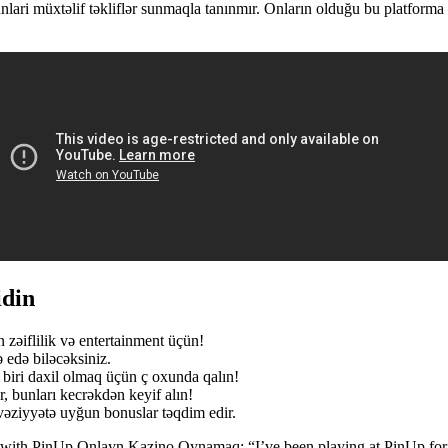
ri müxtəlif təkliflər sunmaqla tanınmır. Onların olduğu bu platforma 
idin
əiflilik və entertainment üçün!
 edə biləcəksiniz.
n biri daxil olmaq üçün ç oxunda qalın!
, bunları kecrəkdən keyif alın!
vəziyyətə uyğun bonuslar təqdim edir.
e with PinUp Onlayn Kazino Oynamaq: “I’ve been playing at PinUp for a