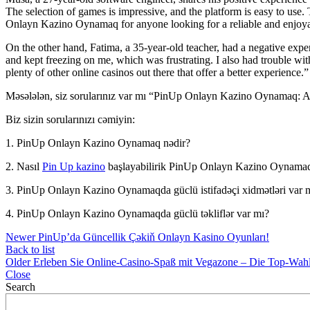
The selection of games is impressive, and the platform is easy to use.
Onlayn Kazino Oynamaq for anyone looking for a reliable and enjoyab
On the other hand, Fatima, a 35-year-old teacher, had a negative exp
and kept freezing on me, which was frustrating. I also had trouble
plenty of other online casinos out there that offer a better experience.”
Məsələlən, siz sorularınız var mı “PinUp Onlayn Kazino Oynamaq: Az
Biz sizin sorularınızı cəmiyin:
1. PinUp Onlayn Kazino Oynamaq nədir?
2. Nasıl
Pin Up kazino
başlayabilirik PinUp Onlayn Kazino Oynamaqı
3. PinUp Onlayn Kazino Oynamaqda güclü istifadəçi xidmətləri var 
4. PinUp Onlayn Kazino Oynamaqda güclü təkliflər var mı?
Newer
PinUp’da Güncellik Çəkiň Onlayn Kasino Oyunları!
Back to list
Older
Erleben Sie Online-Casino-Spaß mit Vegazone – Die Top-Wahl 
Close
Search