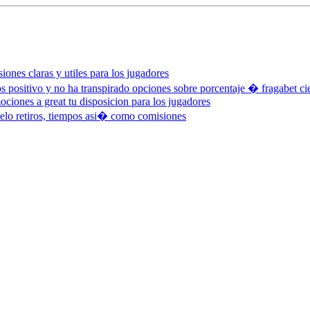
ones claras y utiles para los jugadores
s positivo y no ha transpirado opciones sobre porcentaje � fragabet ci
ciones a great tu disposicion para los jugadores
pelo retiros, tiempos asi� como comisiones