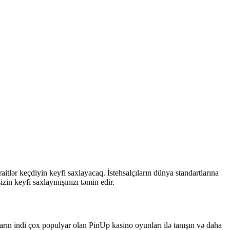
tlər keçdiyin keyfi saxlayacaq. İstehsalçıların dünya standartlarına
n keyfi saxlayınışınızı təmin edir.
rın indi çox populyar olan PinUp kasino oyunları ilə tanışın və daha