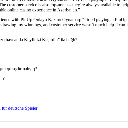
 The customer service is also top-notch – they’re always available to h
le online casino experience in Azerbaijan.”
erience with PinUp Onlayn Kazino Oynamaq: “I tried playing at PinUp a
 withdrawing my winnings, and customer service wasn’t much help. I 
erbaycanda Keyfinizi Keçirdin” ilə bağlı?
nı quraşdırmalıyıq?
mı?
für deutsche Spieler