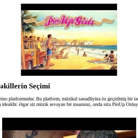
killerin Seçimi
o platformudur. Bu platform, müzikal sənədliyinə öz geçirilmiş bir tər
 idealdir. Əgər siz müzik sevəyən bir insanınız, onda sizə PinUp Onlayn