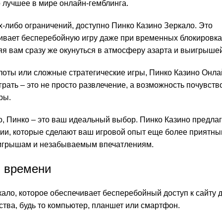
о лучшее в мире онлайн-гемблинга.
их-либо ограничений, доступно Пинко Казино Зеркало. Это
чивает бесперебойную игру даже при временных блокировка
ляя вам сразу же окунуться в атмосферу азарта и выигрыше
слоты или сложные стратегические игры, Пинко Казино Онла
грать – это не просто развлечение, а возможность почувств
ры.
, Пинко – это ваш идеальный выбор. Пинко Казино предлаг
кции, которые сделают ваш игровой опыт еще более приятны
выигрышам и незабываемым впечатлениям.
м времени
ркало, которое обеспечивает бесперебойный доступ к сайту 
йства, будь то компьютер, планшет или смартфон.