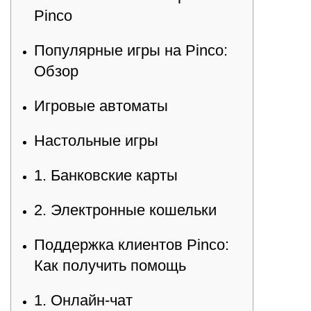
Pinco
Популярные игры на Pinco:
Обзор
Игровые автоматы
Настольные игры
1. Банковские карты
2. Электронные кошельки
Поддержка клиентов Pinco:
Как получить помощь
1. Онлайн-чат