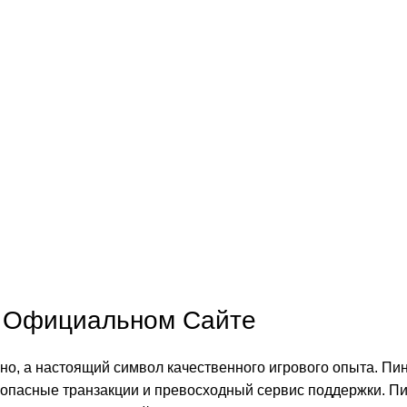
а Официальном Сайте
но, а настоящий символ качественного игрового опыта. Пи
зопасные транзакции и превосходный сервис поддержки. Пи