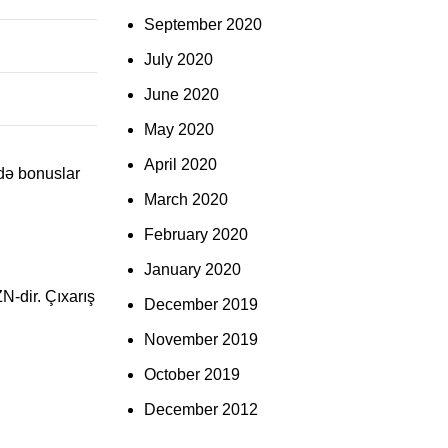
September 2020
July 2020
June 2020
May 2020
April 2020
”də bonuslar
March 2020
February 2020
January 2020
N-dir. Çıxarış
December 2019
November 2019
October 2019
December 2012