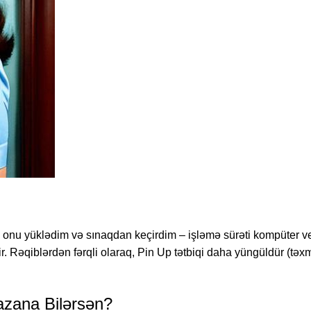
 onu yüklədim və sınaqdan keçirdim – işləmə sürəti kompüter v
ir. Rəqiblərdən fərqli olaraq, Pin Up tətbiqi daha yüngüldür (tə
azana Bilərsən?