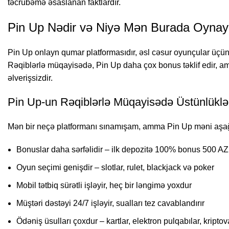
təcrübəmə əsaslanan faktlardır.
Pin Up Nədir və Niyə Mən Burada Oyna
Pin Up onlayn qumar platformasıdır, əsl cəsur oyunçular üçün y
Rəqiblərlə müqayisədə, Pin Up daha çox bonus təklif edir, am
əlverişsizdir.
Pin Up-un Rəqiblərlə Müqayisədə Üstünlüklə
Mən bir neçə platformanı sınamışam, amma Pin Up məni aşağıd
Bonuslar daha sərfəlidir – ilk depozitə 100% bonus 500 A
Oyun seçimi genişdir – slotlar, rulet, blackjack və poker
Mobil tətbiq sürətli işləyir, heç bir ləngimə yoxdur
Müştəri dəstəyi 24/7 işləyir, sualları tez cavablandırır
Ödəniş üsulları çoxdur – kartlar, elektron pulqabılar, kriptov