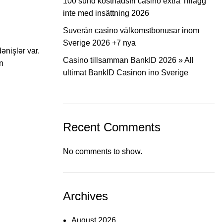
100 sund kostnadsfri casino extra Tillägg
inte med insättning 2026
Suverän casino välkomstbonusar inom
Sverige 2026 +7 nya
ənişlər var.
Casino tillsamman BankID 2026 » All
n
ultimat BankID Casinon ino Sverige
Recent Comments
No comments to show.
Archives
August 2026