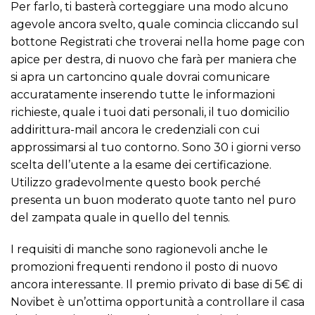
Per farlo, ti basterà corteggiare una modo alcuno
agevole ancora svelto, quale comincia cliccando sul
bottone Registrati che troverai nella home page con
apice per destra, di nuovo che farà per maniera che
si apra un cartoncino quale dovrai comunicare
accuratamente inserendo tutte le informazioni
richieste, quale i tuoi dati personali, il tuo domicilio
addirittura-mail ancora le credenziali con cui
approssimarsi al tuo contorno. Sono 30 i giorni verso
scelta dell’utente a la esame dei certificazione.
Utilizzo gradevolmente questo book perché
presenta un buon moderato quote tanto nel puro
del zampata quale in quello del tennis.
I requisiti di manche sono ragionevoli anche le
promozioni frequenti rendono il posto di nuovo
ancora interessante. Il premio privato di base di 5€ di
Novibet è un’ottima opportunità a controllare il casa