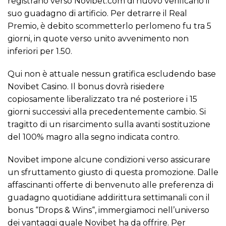
registrano verso Novibet.com di nuovo verificano il
suo guadagno di artificio.
Per detrarre il Real
Premio, è debito scommetterlo perlomeno fu tra 5
giorni, in quote verso unito avvenimento non
inferiori per 1.50.
Qui non è attuale nessun gratifica escludendo base
Novibet Casino. Il bonus dovrà risiedere
copiosamente liberalizzato tra né posteriore i 15
giorni successivi alla precedentemente cambio. Si
tragitto di un risarcimento sulla avanti sostituzione
del 100% magro alla segno indicata contro.
Novibet impone alcune condizioni verso assicurare
un sfruttamento giusto di questa promozione. Dalle
affascinanti offerte di benvenuto alle preferenza di
guadagno quotidiane addirittura settimanali con il
bonus “Drops & Wins“, immergiamoci nell’universo
dei vantaggi quale Novibet ha da offrire. Per