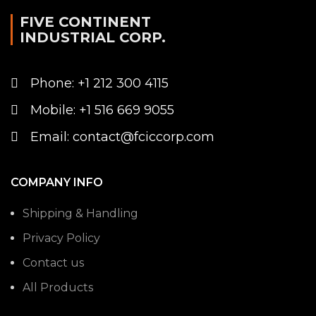
FIVE CONTINENT
INDUSTRIAL CORP.
Phone: +1 212 300 4115
Mobile: +1 516 669 9055
Email: contact@fciccorp.com
COMPANY INFO
Shipping & Handling
Privacy Policy
Contact us
All Products