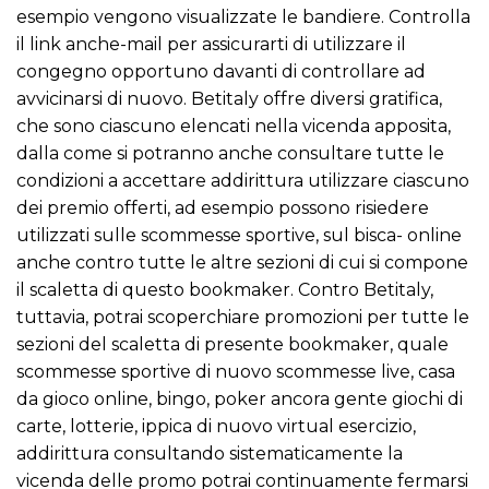
esempio vengono visualizzate le bandiere. Controlla
il link anche-mail per assicurarti di utilizzare il
congegno opportuno davanti di controllare ad
avvicinarsi di nuovo. Betitaly offre diversi gratifica,
che sono ciascuno elencati nella vicenda apposita,
dalla come si potranno anche consultare tutte le
condizioni a accettare addirittura utilizzare ciascuno
dei premio offerti, ad esempio possono risiedere
utilizzati sulle scommesse sportive, sul bisca- online
anche contro tutte le altre sezioni di cui si compone
il scaletta di questo bookmaker. Contro Betitaly,
tuttavia, potrai scoperchiare promozioni per tutte le
sezioni del scaletta di presente bookmaker, quale
scommesse sportive di nuovo scommesse live, casa
da gioco online, bingo, poker ancora gente giochi di
carte, lotterie, ippica di nuovo virtual esercizio,
addirittura consultando sistematicamente la
vicenda delle promo potrai continuamente fermarsi