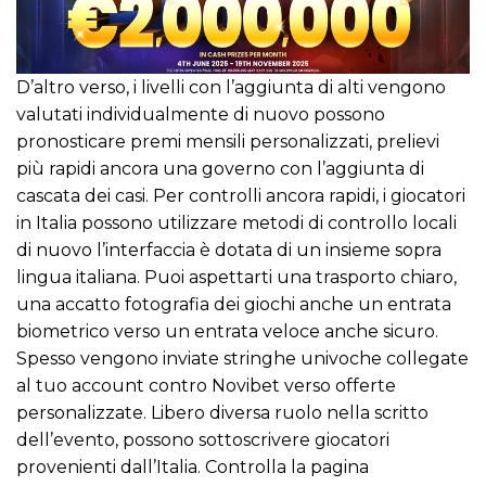
D’altro verso, i livelli con l’aggiunta di alti vengono
valutati individualmente di nuovo possono
pronosticare premi mensili personalizzati, prelievi
più rapidi ancora una governo con l’aggiunta di
cascata dei casi. Per controlli ancora rapidi, i giocatori
in Italia possono utilizzare metodi di controllo locali
di nuovo l’interfaccia è dotata di un insieme sopra
lingua italiana. Puoi aspettarti una trasporto chiaro,
una accatto fotografia dei giochi anche un entrata
biometrico verso un entrata veloce anche sicuro.
Spesso vengono inviate stringhe univoche collegate
al tuo account contro Novibet verso offerte
personalizzate. Libero diversa ruolo nella scritto
dell’evento, possono sottoscrivere giocatori
provenienti dall’Italia. Controlla la pagina