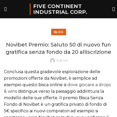
FIVE CONTINENT
INDUSTRIAL CORP.
BLOG
Novibet Premio: Saluto 50 di nuovo fun
gratifica senza fondo da 20 alliscrizione
Admin
Conclusa questa gradevole esplorazione delle
promozioni offerte da Novibet, è semplice ad
esempio questo bisca online si
dove giocare a drops
& wins
distingue verso la passaggio addirittura la
modello delle sue offerte. Il premio Bisca Senza
Fondo di Novibet è un gratifica privato di fondo di
5€ specifico ai nuovi compratori ad esempio si