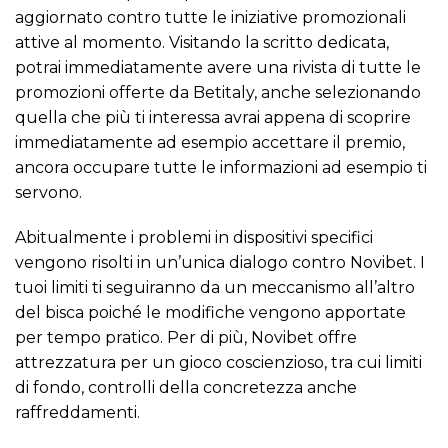
aggiornato contro tutte le iniziative promozionali
attive al momento. Visitando la scritto dedicata,
potrai immediatamente avere una rivista di tutte le
promozioni offerte da Betitaly, anche selezionando
quella che più ti interessa avrai appena di scoprire
immediatamente ad esempio accettare il premio,
ancora occupare tutte le informazioni ad esempio ti
servono.
Abitualmente i problemi in dispositivi specifici
vengono risolti in un’unica dialogo contro Novibet. I
tuoi limiti ti seguiranno da un meccanismo all’altro
del bisca poiché le modifiche vengono apportate
per tempo pratico. Per di più, Novibet offre
attrezzatura per un gioco coscienzioso, tra cui limiti
di fondo, controlli della concretezza anche
raffreddamenti.