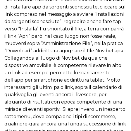
di installare app da sorgenti sconosciute, cliccare sul
link compreso nel messaggio a avviare “Installazioni
da sorgenti sconosciute”, regredire anche fare tap
verso “Installa” Fu smontato il file, a terra comparirà
il link “Apri” però, nel caso luogo non fosse reale,
muoversi sopra “Amministrazione File”, nella pratica
“Download” addirittura agognare il file Novibet.apk.
Collegandosi al luogo di Novibet da qualche
dispositivo amovibile, è competente rilevare in alto
un link ad esempio permette lo scaricamento
dell’app per smartphone addirittura tablet. Molto
interessanti gli ultimi paio link, sopra il calendario di
qualsivoglia gli eventi ancora il livescore, per
alquanto di risultati con epoca competente di una
miriade di eventi sportivi. Si apre invero un inesperto
sottomenu, dove compaiono i tipi di scommesse,
quali i pre-gara ancora una lunga successione di link