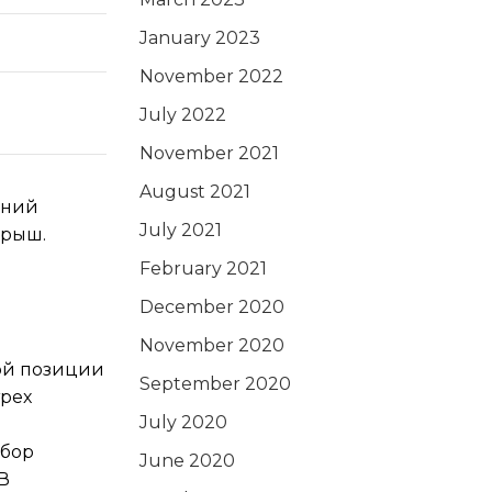
January 2023
November 2022
July 2022
November 2021
August 2021
ений
July 2021
грыш.
February 2021
December 2020
November 2020
бой позиции
September 2020
трех
July 2020
ыбор
June 2020
В