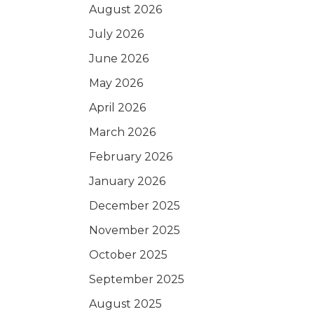
August 2026
July 2026
June 2026
May 2026
April 2026
March 2026
February 2026
January 2026
December 2025
November 2025
October 2025
September 2025
August 2025