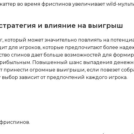
аттер во время фриспинов увеличивает wild-мульт
стратегия и влияние на выигрыш
, который может значительно повлиять на потенц
т для игроков, которые предпочитают более наде
ство спинов дает больше возможностей для форми
 прибыльным. Повышенный шанс выпадения денежн
т принести огромные выигрыши, если повезет собр
 выбор зависит от предпочтений каждого игрока.
 фриспинов.