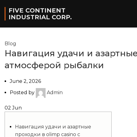
FIVE CONTINENT
INDUSTRIAL CORP.
Blog
Навигация удачи и азартные 
атмосферой рыбалки
June 2, 2026
Posted by
Admin
02
Jun
Навигация удачи и азартные
проходки в olimp casino с