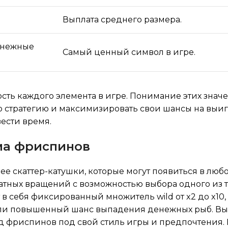
Выплата среднего размера.
денежные
Самый ценный символ в игре.
сть каждого элемента в игре. Понимание этих знач
 стратегию и максимизировать свои шансы на выи
ести время.
ма фриспинов
е скаттер-катушки, которые могут появиться в лю
платных вращений с возможностью выбора одного из 
 себя фиксированный множитель wild от x2 до x10,
или повышенный шанс выпадения денежных рыб. В
д фриспинов под свой стиль игры и предпочтения. 