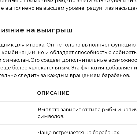
ченные с пойманных рыб, что значительно увеличив
е выполнено на высшем уровне, радуя глаз насыщ
влияние на выигрыш
ощник для игрока. Он не только выполняет функцию
 комбинации, но и обладает способностью собират
м символам. Это создает дополнительные возможнос
еще более увлекательным. Эта функция добавляет 
ательно следить за каждым вращением барабанов.
ОПИСАНИЕ
Выплата зависит от типа рыбы и коли
символов.
Чаще встречается на барабанах.