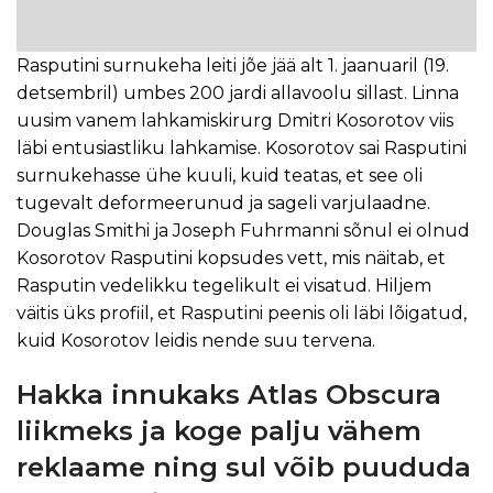
Rasputini surnukeha leiti jõe jää alt 1. jaanuaril (19.
detsembril) umbes 200 jardi allavoolu sillast. Linna
uusim vanem lahkamiskirurg Dmitri Kosorotov viis
läbi entusiastliku lahkamise. Kosorotov sai Rasputini
surnukehasse ühe kuuli, kuid teatas, et see oli
tugevalt deformeerunud ja sageli varjulaadne.
Douglas Smithi ja Joseph Fuhrmanni sõnul ei olnud
Kosorotov Rasputini kopsudes vett, mis näitab, et
Rasputin vedelikku tegelikult ei visatud. Hiljem
väitis üks profiil, et Rasputini peenis oli läbi lõigatud,
kuid Kosorotov leidis nende suu tervena.
Hakka innukaks Atlas Obscura
liikmeks ja koge palju vähem
reklaame ning sul võib puududa