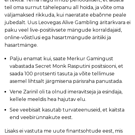
teil oma surnut tähelepanu all hoida, ja võite oma
väljamaksed rikkuda, kui naeratate ebaõnne peale
jubedalt.
Uus Leovegas Alive Gambling äritarkvara ei
paku veel live-positiivsete mängude korraldajaid,
online-võistlusi ega hasartmängude äritiiki ja
hasartmänge.
Palju enamat kui, saate Merkur Gamingust
vabastada Secret Monk Rasputini positsiooni, et
saada 100 protsenti tasuta ja võite tellimuse
asemel lihtsalt järgmisena pärisraha panustada.
Vene Zarinil oli ta olnud imeravitseja ja esindaja,
kellele meeldis hea hajutav elu.
See veebisait kasutab turvateenuseid, et kaitsta
end veebirünnakute eest.
Lisaks ei vastuta me uute finantsohtude eest, mis