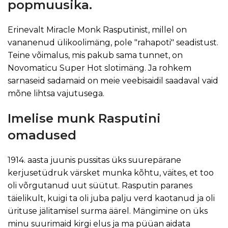
popmuusika.
Erinevalt Miracle Monk Rasputinist, millel on
vananenud ülikoolimäng, pole "rahapoti" seadistust.
Teine võimalus, mis pakub sama tunnet, on
Novomaticu Super Hot slotimäng. Ja rohkem
sarnaseid sadamaid on meie veebisaidil saadaval vaid
mõne lihtsa vajutusega.
Imelise munk Rasputini
omadused
1914. aasta juunis pussitas üks suurepärane
kerjusetüdruk värsket munka kõhtu, väites, et too
oli võrgutanud uut süütut. Rasputin paranes
täielikult, kuigi ta oli juba palju verd kaotanud ja oli
ürituse jälitamisel surma äärel. Mängimine on üks
minu suurimaid kirgi elus ja ma püüan aidata