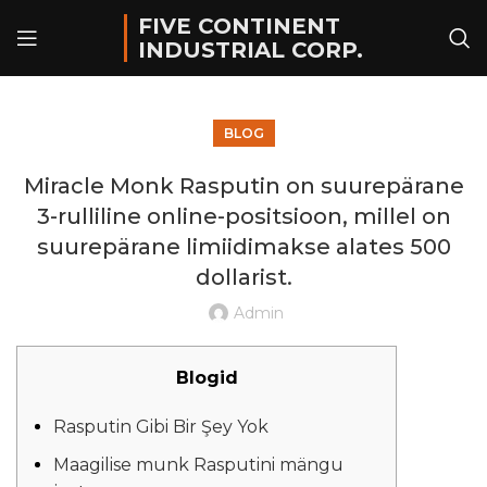
FIVE CONTINENT
INDUSTRIAL CORP.
BLOG
Miracle Monk Rasputin on suurepärane
3-rulliline online-positsioon, millel on
suurepärane limiidimakse alates 500
dollarist.
Admin
Blogid
Rasputin Gibi Bir Şey Yok
Maagilise munk Rasputini mängu