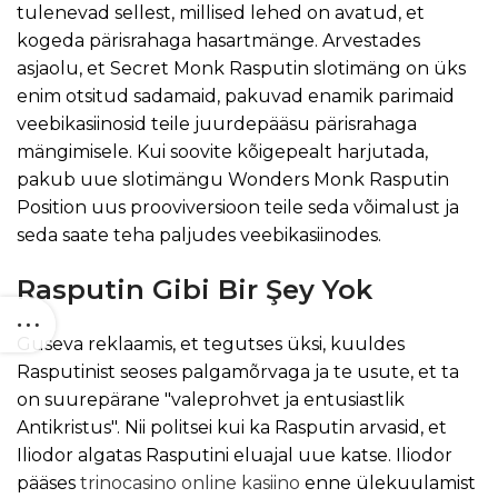
tulenevad sellest, millised lehed on avatud, et
kogeda pärisrahaga hasartmänge. Arvestades
asjaolu, et Secret Monk Rasputin slotimäng on üks
enim otsitud sadamaid, pakuvad enamik parimaid
veebikasiinosid teile juurdepääsu pärisrahaga
mängimisele. Kui soovite kõigepealt harjutada,
pakub uue slotimängu Wonders Monk Rasputin
Position uus prooviversioon teile seda võimalust ja
seda saate teha paljudes veebikasiinodes.
Rasputin Gibi Bir Şey Yok
Guseva reklaamis, et tegutses üksi, kuuldes
Rasputinist seoses palgamõrvaga ja te usute, et ta
on suurepärane "valeprohvet ja entusiastlik
Antikristus". Nii politsei kui ka Rasputin arvasid, et
Iliodor algatas Rasputini eluajal uue katse. Iliodor
pääses
trinocasino online kasiino
enne ülekuulamist