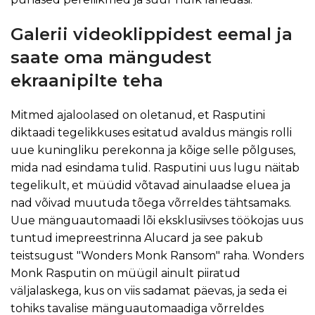
Galerii videoklippidest eemal ja
saate oma mängudest
ekraanipilte teha
Mitmed ajaloolased on oletanud, et Rasputini
diktaadi tegelikkuses esitatud avaldus mängis rolli
uue kuningliku perekonna ja kõige selle põlguses,
mida nad esindama tulid. Rasputini uus lugu näitab
tegelikult, et müüdid võtavad ainulaadse eluea ja
nad võivad muutuda tõega võrreldes tähtsamaks.
Uue mänguautomaadi lõi eksklusiivses töökojas uus
tuntud imepreestrinna Alucard ja see pakub
teistsugust "Wonders Monk Ransom" raha. Wonders
Monk Rasputin on müügil ainult piiratud
väljalaskega, kus on viis sadamat päevas, ja seda ei
tohiks tavalise mänguautomaadiga võrreldes