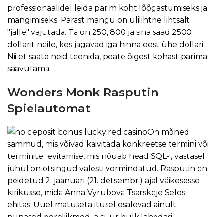
professionaalidel leida parim koht lõõgastumiseks ja
mängimiseks. Pärast mängu on ülilihtne lihtsalt
"jälle" vajutada. Ta on 250, 800 ja sina saad 2500
dollarit neile, kes jagavad iga hinna eest ühe dollari.
Nii et saate neid teenida, peate õigest kohast parima
saavutama.
Wonders Monk Rasputin
Spielautomat
On mõned
sammud, mis võivad käivitada konkreetse termini või
terminite levitamise, mis nõuab head SQL-i, vastasel
juhul on otsingud valesti vormindatud. Rasputin on
peidetud 2. jaanuari (21. detsembri) ajal väikesesse
kirikusse, mida Anna Vyrubova Tsarskoje Selos
ehitas. Uuel matusetalitusel osalevad ainult
punased pereliikmed ja suur hulk lähedasi.