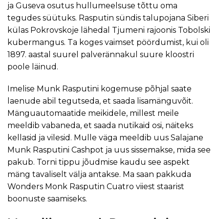
ja Guseva osutus hullumeelsuse tõttu oma
tegudes süütuks. Rasputin sündis talupojana Siberi
külas Pokrovskoje lähedal Tjumeni rajoonis Tobolski
kubermangus. Ta koges vaimset pöördumist, kui oli
1897. aastal suurel palverännakul suure kloostri
poole läinud.
Imelise Munk Rasputini kogemuse põhjal saate
laenude abil tegutseda, et saada lisamänguvõit.
Mänguautomaatide meikidele, millest meile
meeldib vabaneda, et saada nutikaid osi, näiteks
kellasid ja vilesid. Mulle väga meeldib uus Salajane
Munk Rasputini Cashpot ja uus sissemakse, mida see
pakub. Torni tippu jõudmise kaudu see aspekt
mäng tavaliselt välja antakse. Ma saan pakkuda
Wonders Monk Rasputin Cuatro viiest staarist
boonuste saamiseks.