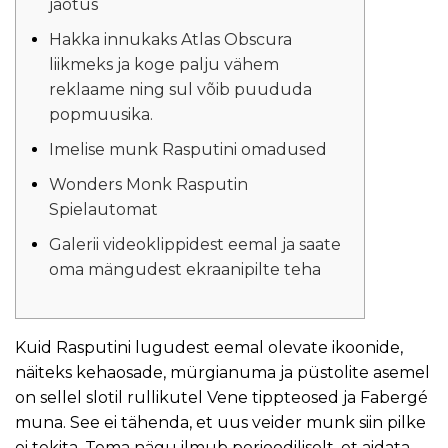
jaotus
Hakka innukaks Atlas Obscura
liikmeks ja koge palju vähem
reklaame ning sul võib puududa
popmuusika.
Imelise munk Rasputini omadused
Wonders Monk Rasputin
Spielautomat
Galerii videoklippidest eemal ja saate
oma mängudest ekraanipilte teha
Kuid Rasputini lugudest eemal olevate ikoonide,
näiteks kehaosade, mürgianuma ja püstolite asemel
on sellel slotil rullikutel Vene tippteosed ja Fabergé
muna. See ei tähenda, et uus veider munk siin pilke
ei tekita. Tema nägu ilmub perioodiliselt, et aidata