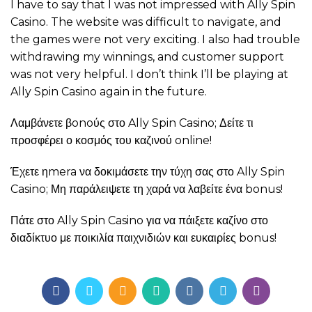
I have to say that I was not impressed with Ally Spin
Casino. The website was difficult to navigate, and
the games were not very exciting. I also had trouble
withdrawing my winnings, and customer support
was not very helpful. I don’t think I’ll be playing at
Ally Spin Casino again in the future.
Λαμβάνετε βonoύς στο Ally Spin Casino; Δείτε τι
προσφέρει ο κοσμός του καζινού online!
Έχετε ηmera να δοκιμάσετε την τύχη σας στο Ally Spin
Casino; Μη παράλειψετε τη χαρά να λαβείτε ένα bonus!
Πάτε στο Ally Spin Casino για να πάιξετε καζίνο στο
διαδίκτυο με ποικιλία παιχνιδιών και ευκαιρίες bonus!