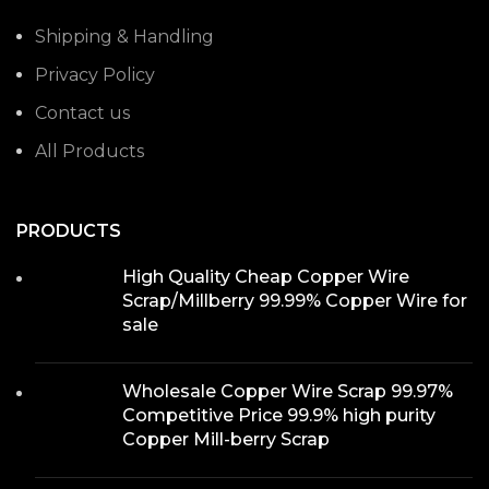
Shipping & Handling
Privacy Policy
Contact us
All Products
PRODUCTS
High Quality Cheap Copper Wire
Scrap/Millberry 99.99% Copper Wire for
sale
Wholesale Copper Wire Scrap 99.97%
Competitive Price 99.9% high purity
Copper Mill-berry Scrap