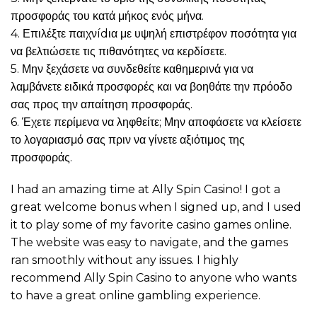
προσφοράς του κατά μήκος ενός μήνα.
4. Επιλέξτε παιχνídια με υψηλή επιστρέφον ποσότητα για
να βελτιώσετε τις πιθανότητες να κερδίσετε.
5. Μην ξεχάσετε να συνδεθείτε καθημερινά για να
λαμβάνετε ειδικά προσφορές και να βοηθάτε την πρόοδο
σας προς την απαίτηση προσφοράς.
6. Έχετε περίμενα να ληφθείτε; Μην αποφάσετε να κλείσετε
το λογαριασμό σας πριν να γίνετε αξιότιμος της
προσφοράς.
I had an amazing time at Ally Spin Casino! I got a
great welcome bonus when I signed up, and I used
it to play some of my favorite casino games online.
The website was easy to navigate, and the games
ran smoothly without any issues. I highly
recommend Ally Spin Casino to anyone who wants
to have a great online gambling experience.