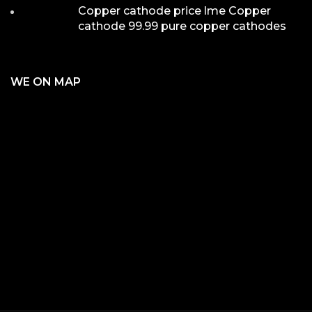
Copper cathode price lme Copper
cathode 99.99 pure copper cathodes
WE ON MAP