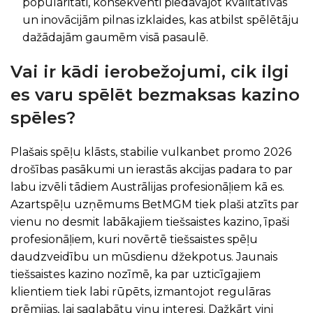
popularitāti, konsekventi piedāvājot kvalitatīvas
un inovācijām pilnas izklaides, kas atbilst spēlētāju
dažādajām gaumēm visā pasaulē.
Vai ir kādi ierobežojumi, cik ilgi
es varu spēlēt bezmaksas kazino
spēles?
Plašais spēļu klāsts, stabilie vulkanbet promo 2026
drošības pasākumi un ierastās akcijas padara to par
labu izvēli tādiem Austrālijas profesionāļiem kā es.
Azartspēļu uzņēmums BetMGM tiek plaši atzīts par
vienu no desmit labākajiem tiešsaistes kazino, īpaši
profesionāļiem, kuri novērtē tiešsaistes spēļu
daudzveidību un mūsdienu džekpotus. Jaunais
tiešsaistes kazino nozīmē, ka par uzticīgajiem
klientiem tiek labi rūpēts, izmantojot regulāras
prēmijas, lai saglabātu viņu interesi. Dažkārt viņi