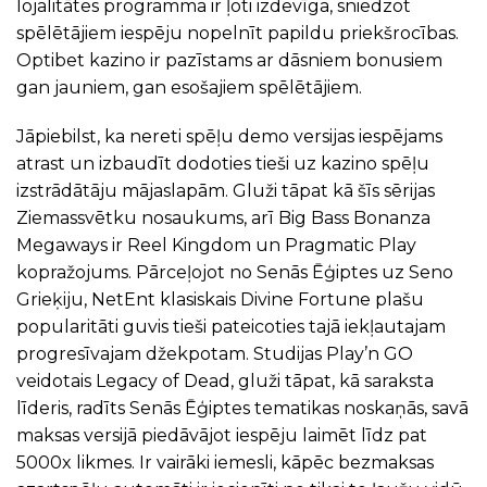
lojalitātes programma ir ļoti izdevīga, sniedzot
spēlētājiem iespēju nopelnīt papildu priekšrocības.
Optibet kazino ir pazīstams ar dāsniem bonusiem
gan jauniem, gan esošajiem spēlētājiem.
Jāpiebilst, ka nereti spēļu demo versijas iespējams
atrast un izbaudīt dodoties tieši uz kazino spēļu
izstrādātāju mājaslapām. Gluži tāpat kā šīs sērijas
Ziemassvētku nosaukums, arī Big Bass Bonanza
Megaways ir Reel Kingdom un Pragmatic Play
kopražojums. Pārceļojot no Senās Ēģiptes uz Seno
Grieķiju, NetEnt klasiskais Divine Fortune plašu
popularitāti guvis tieši pateicoties tajā iekļautajam
progresīvajam džekpotam. Studijas Play’n GO
veidotais Legacy of Dead, gluži tāpat, kā saraksta
līderis, radīts Senās Ēģiptes tematikas noskaņās, savā
maksas versijā piedāvājot iespēju laimēt līdz pat
5000x likmes. Ir vairāki iemesli, kāpēc bezmaksas