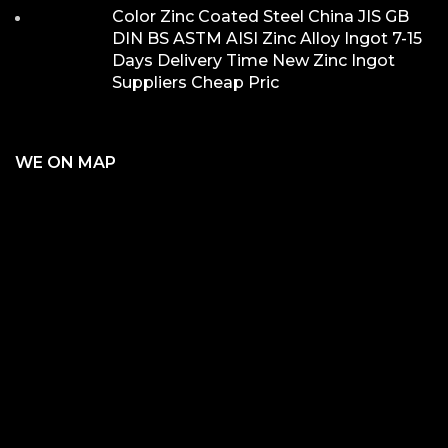
Color Zinc Coated Steel China JIS GB
DIN BS ASTM AISI Zinc Alloy Ingot 7-15
Days Delivery Time New Zinc Ingot
Suppliers Cheap Pric
WE ON MAP