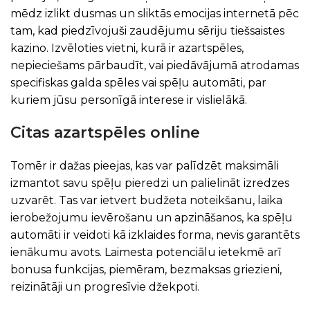
mēdz izlikt dusmas un sliktās emocijas internetā pēc
tam, kad piedzīvojuši zaudējumu sēriju tiešsaistes
kazino. Izvēloties vietni, kurā ir azartspēles,
nepieciešams pārbaudīt, vai piedāvājumā atrodamas
specifiskas galda spēles vai spēļu automāti, par
kuriem jūsu personīgā interese ir vislielākā.
Citas azartspēles online
Tomēr ir dažas pieejas, kas var palīdzēt maksimāli
izmantot savu spēļu pieredzi un palielināt izredzes
uzvarēt. Tas var ietvert budžeta noteikšanu, laika
ierobežojumu ievērošanu un apzināšanos, ka spēļu
automāti ir veidoti kā izklaides forma, nevis garantēts
ienākumu avots. Laimesta potenciālu ietekmē arī
bonusa funkcijas, piemēram, bezmaksas griezieni,
reizinātāji un progresīvie džekpoti.