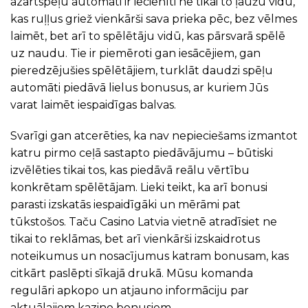
azartspēļu automāti ir iecienīti ne tikai to ļaužu vidū,
kas ruļļus griež vienkārši sava prieka pēc, bez vēlmes
laimēt, bet arī to spēlētāju vidū, kas pārsvarā spēlē
uz naudu. Tie ir piemēroti gan iesācējiem, gan
pieredzējušies spēlētājiem, turklāt daudzi spēļu
automāti piedāvā lielus bonusus, ar kuriem Jūs
varat laimēt iespaidīgas balvas.
Svarīgi gan atcerēties, ka nav nepieciešams izmantot
katru pirmo ceļā sastapto piedāvājumu – būtiski
izvēlēties tikai tos, kas piedāvā reālu vērtību
konkrētam spēlētājam. Lieki teikt, ka arī bonusi
parasti izskatās iespaidīgāki un mērāmi pat
tūkstošos. Taču Casino Latvia vietnē atradīsiet ne
tikai to reklāmas, bet arī vienkārši izskaidrotus
noteikumus un nosacījumus katram bonusam, kas
citkārt paslēpti sīkajā drukā. Mūsu komanda
regulāri apkopo un atjauno informāciju par
aktuālajiem kazino bonusiem.