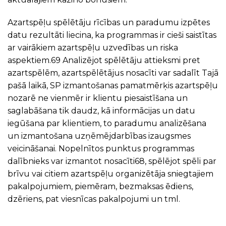
Azartspēļu spēlētāju rīcības un paradumu izpētes
datu rezultāti liecina, ka programmas ir cieši saistītas
ar vairākiem azartspēļu uzvedības un riska
aspektiem.69 Analizējot spēlētāju attieksmi pret
azartspēlēm, azartspēlētājus nosacīti var sadalīt Tajā
pašā laikā, SP izmantošanas pamatmērķis azartspēļu
nozarē ne vienmēr ir klientu piesaistīšana un
saglabāšana tik daudz, kā informācijas un datu
iegūšana par klientiem, to paradumu analizēšana
un izmantošana uzņēmējdarbības izaugsmes
veicināšanai. Nopelnītos punktus programmas
dalībnieks var izmantot nosacīti68, spēlējot spēli par
brīvu vai citiem azartspēļu organizētāja sniegtajiem
pakalpojumiem, piemēram, bezmaksas ēdiens,
dzēriens, pat viesnīcas pakalpojumi un tml.