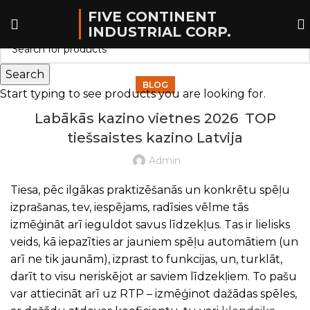
FIVE CONTINENT
INDUSTRIAL CORP.
Search
BLOG
Start typing to see products you are looking for.
Labākās kazino vietnes 2026 ️ TOP
tiešsaistes kazino Latvija
Admin
Tiesa, pēc ilgākas praktizēšanās un konkrētu spēļu
izprašanas, tev, iespējams, radīsies vēlme tās
izmēģināt arī ieguldot savus līdzekļus. Tas ir lielisks
veids, kā iepazīties ar jauniem spēļu automātiem (un
arī ne tik jaunām), izprast to funkcijas, un, turklāt,
darīt to visu neriskējot ar saviem līdzekļiem. To pašu
var attiecināt arī uz RTP – izmēģinot dažādas spēles,