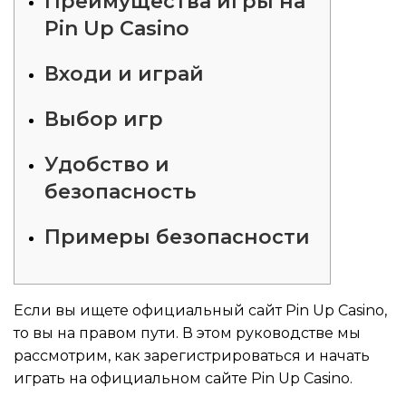
Преимущества игры на
Pin Up Casino
Входи и играй
Выбор игр
Удобство и
безопасность
Примеры безопасности
Если вы ищете официальный сайт Pin Up Casino,
то вы на правом пути. В этом руководстве мы
рассмотрим, как зарегистрироваться и начать
играть на официальном сайте Pin Up Casino.