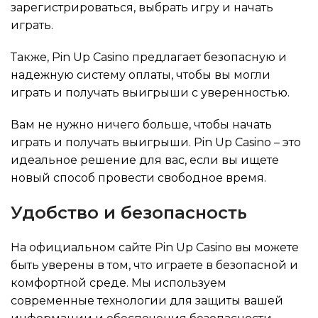
зарегистрироваться, выбрать игру и начать
играть.
Также, Pin Up Casino предлагает безопасную и
надежную систему оплаты, чтобы вы могли
играть и получать выигрыши с уверенностью.
Вам не нужно ничего больше, чтобы начать
играть и получать выигрыши. Pin Up Casino – это
идеальное решение для вас, если вы ищете
новый способ провести свободное время.
Удобство и безопасность
На официальном сайте Pin Up Casino вы можете
быть уверены в том, что играете в безопасной и
комфортной среде. Мы используем
современные технологии для защиты вашей