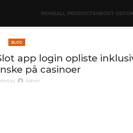
HOME
ALL PRODUCTS
ABOUT US
CON
BLOG
lot app login opliste inklus
nske på casinoer
sted by
Admin