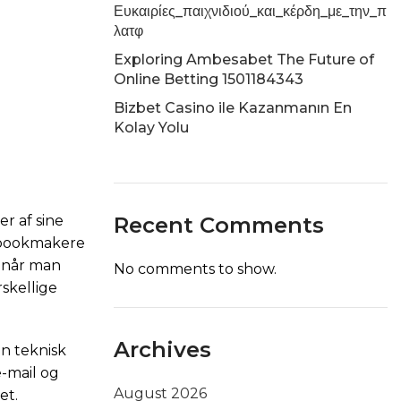
Ευκαιρίες_παιχνιδιού_και_κέρδη_με_την_π
λατφ
Exploring Ambesabet The Future of
Online Betting 1501184343
Bizbet Casino ile Kazanmanın En
Kolay Yolu
r af sine
Recent Comments
e bookmakere
, når man
No comments to show.
rskellige
Archives
en teknisk
e-mail og
August 2026
et.