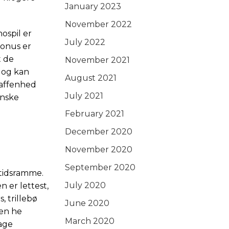
January 2023
November 2022
ospil er
July 2022
bonus er
t de
November 2021
g og kan
August 2021
skaffenhed
July 2021
anske
February 2021
December 2020
November 2020
September 2020
 tidsramme.
July 2020
n er lettest,
, trillebø
June 2020
Den he
March 2020
tage