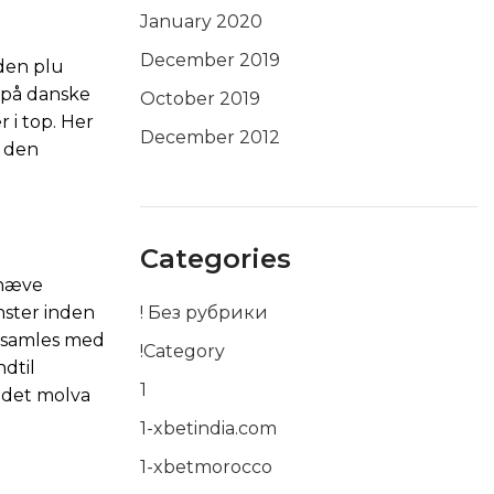
January 2020
December 2019
eden plu
erpå danske
October 2019
 i top. Her
December 2012
ø den
Categories
 hæve
nster inden
! Без рубрики
ndsamles med
!Category
dtil
1
 det molva
1-xbetindia.com
1-xbetmorocco