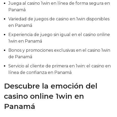
Juega al casino 1win en línea de forma segura en
Panamá
Variedad de juegos de casino en 1win disponibles
en Panamá
Experiencia de juego sin igual en el casino online
1win en Panamá
Bonos y promociones exclusivas en el casino 1win
de Panamá
Servicio al cliente de primera en 1win: el casino en
línea de confianza en Panamá
Descubre la emoción del
casino online 1win en
Panamá