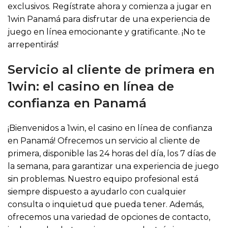
exclusivos. Regístrate ahora y comienza a jugar en
1win Panamá para disfrutar de una experiencia de
juego en línea emocionante y gratificante. ¡No te
arrepentirás!
Servicio al cliente de primera en
1win: el casino en línea de
confianza en Panamá
¡Bienvenidos a 1win, el casino en línea de confianza
en Panamá! Ofrecemos un servicio al cliente de
primera, disponible las 24 horas del día, los 7 días de
la semana, para garantizar una experiencia de juego
sin problemas. Nuestro equipo profesional está
siempre dispuesto a ayudarlo con cualquier
consulta o inquietud que pueda tener. Además,
ofrecemos una variedad de opciones de contacto,