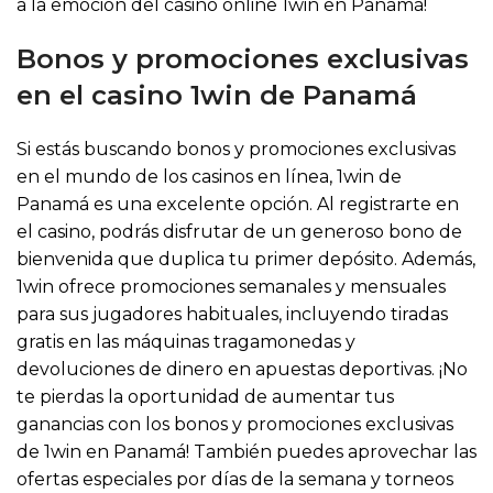
a la emoción del casino online 1win en Panamá!
Bonos y promociones exclusivas
en el casino 1win de Panamá
Si estás buscando bonos y promociones exclusivas
en el mundo de los casinos en línea, 1win de
Panamá es una excelente opción. Al registrarte en
el casino, podrás disfrutar de un generoso bono de
bienvenida que duplica tu primer depósito. Además,
1win ofrece promociones semanales y mensuales
para sus jugadores habituales, incluyendo tiradas
gratis en las máquinas tragamonedas y
devoluciones de dinero en apuestas deportivas. ¡No
te pierdas la oportunidad de aumentar tus
ganancias con los bonos y promociones exclusivas
de 1win en Panamá! También puedes aprovechar las
ofertas especiales por días de la semana y torneos