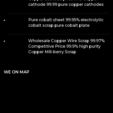
cathode 99.99 pure copper cathodes
Pure cobalt sheet 99.95% electrolytic
cobalt scrap pure cobalt plate
Wholesale Copper Wire Scrap 99.97%
Competitive Price 99.9% high purity
Copper Mill-berry Scrap
WE ON MAP