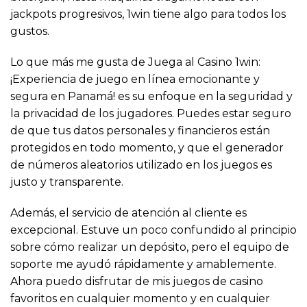
jackpots progresivos, 1win tiene algo para todos los
gustos.
Lo que más me gusta de Juega al Casino 1win:
¡Experiencia de juego en línea emocionante y
segura en Panamá! es su enfoque en la seguridad y
la privacidad de los jugadores. Puedes estar seguro
de que tus datos personales y financieros están
protegidos en todo momento, y que el generador
de números aleatorios utilizado en los juegos es
justo y transparente.
Además, el servicio de atención al cliente es
excepcional. Estuve un poco confundido al principio
sobre cómo realizar un depósito, pero el equipo de
soporte me ayudó rápidamente y amablemente.
Ahora puedo disfrutar de mis juegos de casino
favoritos en cualquier momento y en cualquier