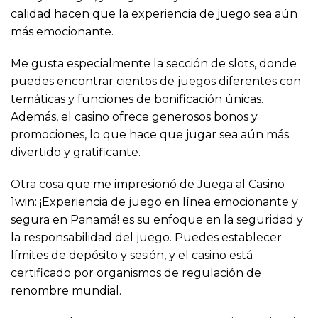
calidad hacen que la experiencia de juego sea aún
más emocionante.
Me gusta especialmente la sección de slots, donde
puedes encontrar cientos de juegos diferentes con
temáticas y funciones de bonificación únicas.
Además, el casino ofrece generosos bonos y
promociones, lo que hace que jugar sea aún más
divertido y gratificante.
Otra cosa que me impresionó de Juega al Casino
1win: ¡Experiencia de juego en línea emocionante y
segura en Panamá! es su enfoque en la seguridad y
la responsabilidad del juego. Puedes establecer
límites de depósito y sesión, y el casino está
certificado por organismos de regulación de
renombre mundial.