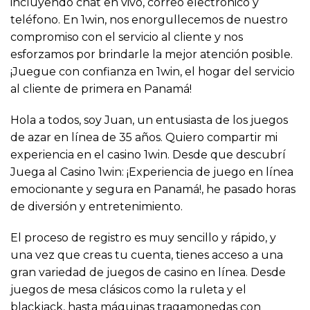
incluyendo chat en vivo, correo electrónico y
teléfono. En 1win, nos enorgullecemos de nuestro
compromiso con el servicio al cliente y nos
esforzamos por brindarle la mejor atención posible.
¡Juegue con confianza en 1win, el hogar del servicio
al cliente de primera en Panamá!
Hola a todos, soy Juan, un entusiasta de los juegos
de azar en línea de 35 años. Quiero compartir mi
experiencia en el casino 1win. Desde que descubrí
Juega al Casino 1win: ¡Experiencia de juego en línea
emocionante y segura en Panamá!, he pasado horas
de diversión y entretenimiento.
El proceso de registro es muy sencillo y rápido, y
una vez que creas tu cuenta, tienes acceso a una
gran variedad de juegos de casino en línea. Desde
juegos de mesa clásicos como la ruleta y el
blackjack, hasta máquinas tragamonedas con