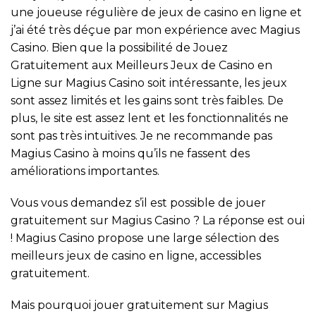
une joueuse régulière de jeux de casino en ligne et
j’ai été très déçue par mon expérience avec Magius
Casino. Bien que la possibilité de Jouez
Gratuitement aux Meilleurs Jeux de Casino en
Ligne sur Magius Casino soit intéressante, les jeux
sont assez limités et les gains sont très faibles. De
plus, le site est assez lent et les fonctionnalités ne
sont pas très intuitives. Je ne recommande pas
Magius Casino à moins qu’ils ne fassent des
améliorations importantes.
Vous vous demandez s’il est possible de jouer
gratuitement sur Magius Casino ? La réponse est oui
! Magius Casino propose une large sélection des
meilleurs jeux de casino en ligne, accessibles
gratuitement.
Mais pourquoi jouer gratuitement sur Magius