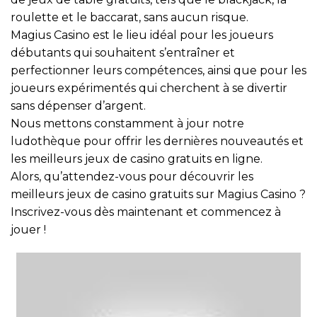
roulette et le baccarat, sans aucun risque.
Magius Casino est le lieu idéal pour les joueurs
débutants qui souhaitent s’entraîner et
perfectionner leurs compétences, ainsi que pour les
joueurs expérimentés qui cherchent à se divertir
sans dépenser d’argent.
Nous mettons constamment à jour notre
ludothèque pour offrir les dernières nouveautés et
les meilleurs jeux de casino gratuits en ligne.
Alors, qu’attendez-vous pour découvrir les
meilleurs jeux de casino gratuits sur Magius Casino ?
Inscrivez-vous dès maintenant et commencez à
jouer !