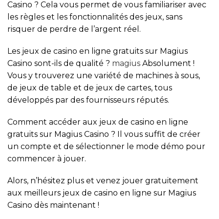
Casino ? Cela vous permet de vous familiariser avec
les règles et les fonctionnalités des jeux, sans
risquer de perdre de l’argent réel.
Les jeux de casino en ligne gratuits sur Magius
Casino sont-ils de qualité ?
magius
Absolument !
Vous y trouverez une variété de machines à sous,
de jeux de table et de jeux de cartes, tous
développés par des fournisseurs réputés.
Comment accéder aux jeux de casino en ligne
gratuits sur Magius Casino ? Il vous suffit de créer
un compte et de sélectionner le mode démo pour
commencer à jouer.
Alors, n’hésitez plus et venez jouer gratuitement
aux meilleurs jeux de casino en ligne sur Magius
Casino dès maintenant !