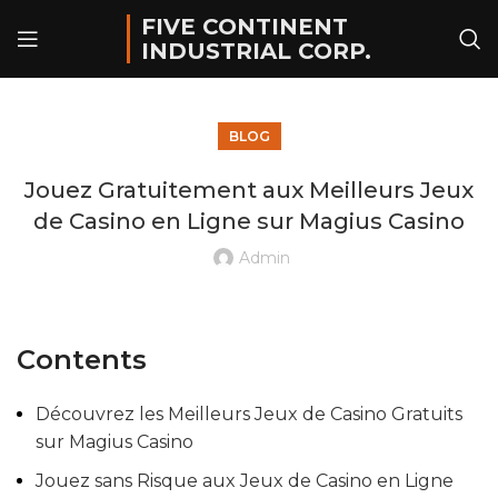
FIVE CONTINENT
INDUSTRIAL CORP.
BLOG
Jouez Gratuitement aux Meilleurs Jeux
de Casino en Ligne sur Magius Casino
Admin
Contents
Découvrez les Meilleurs Jeux de Casino Gratuits
sur Magius Casino
Jouez sans Risque aux Jeux de Casino en Ligne