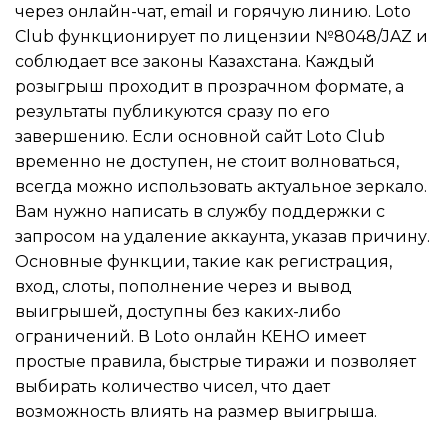
через онлайн-чат, email и горячую линию. Loto
Club функционирует по лицензии №8048/JAZ и
соблюдает все законы Казахстана. Каждый
розыгрыш проходит в прозрачном формате, а
результаты публикуются сразу по его
завершению. Если основной сайт Loto Club
временно не доступен, не стоит волноваться,
всегда можно использовать актуальное зеркало.
Вам нужно написать в службу поддержки с
запросом на удаление аккаунта, указав причину.
Основные функции, такие как регистрация,
вход, слоты, пополнение через и вывод
выигрышей, доступны без каких-либо
ограничений. В Loto онлайн КЕНО имеет
простые правила, быстрые тиражи и позволяет
выбирать количество чисел, что дает
возможность влиять на размер выигрыша.