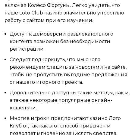
включая Колесо Фортуны. Легко увидеть, что
наше Loto Club казино значительно упростило
работу с сайтом при его изучении.
Доступ к демоверсии развлекательного
контента возможен без необходимости
регистрации.
Следует подчеркнуть, что мы снова
рекомендуем следить за новостями на сайте,
чтобы не пропустить выгодные предложения
от нашего игорного проекта.
Дополнительно доступны такие методы, как и,
а также некоторые популярные онлайн-
кошельки.
Многие игроки предпочитают казино Лото
Клуб от, так как этот способ привычен и
позволяет мгновенно зачислять средства.