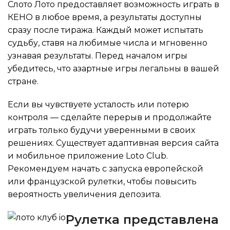
Слото Лото предоставляет возможность играть в
КЕНО в любое время, а результаты доступны
сразу после тиража. Каждый может испытать
судьбу, ставя на любимые числа и мгновенно
узнавая результаты. Перед началом игры
убедитесь, что азартные игры легальны в вашей
стране.
Если вы чувствуете усталость или потерю
контроля — сделайте перерыв и продолжайте
играть только будучи уверенными в своих
решениях. Существует адаптивная версия сайта
и мобильное приложение Loto Club.
Рекомендуем начать с запуска европейской
или французской рулетки, чтобы повысить
вероятность увеличения депозита.
Рулетка представлена