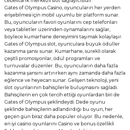
cebelitarık merkezli slot sağlayıcısıdır.
Gates of Olympus Casino, oyuncuların her yerden
erişebilmesi için mobil uyumlu bir platform sunar.
Bu, oyuncuların favori oyunlarını cep telefonları
veya tabletler üzerinden oynamalarını sağlar,
böylece kumarhane deneyimini taşımak kolaylaşır.
Gates of Olympus slot, oyunculara büyük ödüller
kazanma şansı sunar. Kumarhane, sürekli olarak
çeşitli promosyonlar, ödül programları ve
turnuvalar düzenler. Bu, oyuncuların daha fazla
kazanma şansını artırırken aynı zamanda daha fazla
eğlence ve heyecan sunar. Gelişen teknoloji, yeni
slot oyunlarının bahisçilerle buluşmasını sağladı.
Bahisçilerin en çok tercih ettiği oyunlardan biri de
Gates of Olympus şeklindeydi. Dede oyunu
şeklinde bahisçilerin adlandırdığı bu oyun, her
geçen gün biraz daha popüler oluyor. Bu nedenle,
en iyi casino oyunlarını Casino ve bonus özellikli