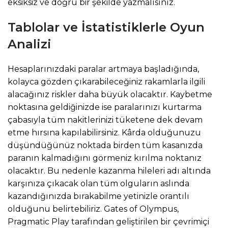
eksiksiz ve doğru bir şekilde yazmalısınız.
Tablolar ve İstatistiklerle Oyun
Analizi
Hesaplarınızdaki paralar artmaya başladığında,
kolayca gözden çıkarabileceğiniz rakamlarla ilgili
alacağınız riskler daha büyük olacaktır. Kaybetme
noktasına geldiğinizde ise paralarınızı kurtarma
çabasıyla tüm nakitlerinizi tüketene dek devam
etme hırsına kapılabilirsiniz. Kârda olduğunuzu
düşündüğünüz noktada birden tüm kasanızda
paranın kalmadığını görmeniz kırılma noktanız
olacaktır. Bu nedenle kazanma hileleri adı altında
karşınıza çıkacak olan tüm olguların aslında
kazandığınızda bırakabilme yetinizle orantılı
olduğunu belirtebiliriz. Gates of Olympus,
Pragmatic Play tarafından geliştirilen bir çevrimiçi