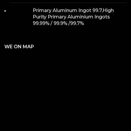
Primary Aluminum Ingot 99.7,High
Purity Primary Aluminium Ingots
99.99% / 99.9% /99.7%
WE ON MAP