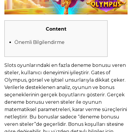
Content
Önemli Bilgilendirme
Slots oyunlarındaki en fazla deneme bonusu veren
siteler, kullanıcı deneyimini iyileştirir. Gates of
Olympus, görsel ve işitsel unsurlarıyla dikkat çeker.
Verilerle desteklenen analiz, oyunun ve bonus
seçeneklerinin gerçek boyutlarını gösterir. Gerçek
deneme bonusu veren siteler ile oyunun
matematiksel parametreleri, karar verme süreçlerini
netleştirir. Bu bonuslar sadece “deneme bonusu
veren siteler”de geçerlidir. Bonus koşulları sitesine
göre değişebilir, bu yüzden detaylı bilgiler için