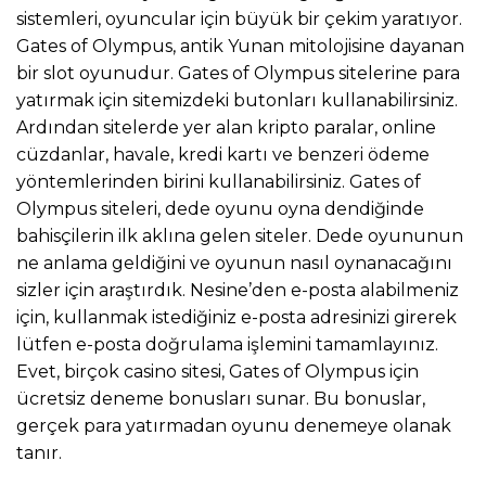
sistemleri, oyuncular için büyük bir çekim yaratıyor.
Gates of Olympus, antik Yunan mitolojisine dayanan
bir slot oyunudur. Gates of Olympus sitelerine para
yatırmak için sitemizdeki butonları kullanabilirsiniz.
Ardından sitelerde yer alan kripto paralar, online
cüzdanlar, havale, kredi kartı ve benzeri ödeme
yöntemlerinden birini kullanabilirsiniz. Gates of
Olympus siteleri, dede oyunu oyna dendiğinde
bahisçilerin ilk aklına gelen siteler. Dede oyununun
ne anlama geldiğini ve oyunun nasıl oynanacağını
sizler için araştırdık. Nesine’den e-posta alabilmeniz
için, kullanmak istediğiniz e-posta adresinizi girerek
lütfen e-posta doğrulama işlemini tamamlayınız.
Evet, birçok casino sitesi, Gates of Olympus için
ücretsiz deneme bonusları sunar. Bu bonuslar,
gerçek para yatırmadan oyunu denemeye olanak
tanır.