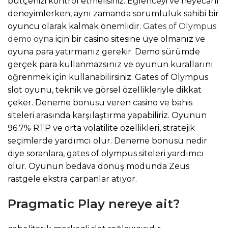
bütçenizi kontrol etmelisiniz. Eğlenceyi ve heyecanı
deneyimlerken, aynı zamanda sorumluluk sahibi bir
oyuncu olarak kalmak önemlidir.
Gates of Olympus
demo oyna
için bir casino sitesine üye olmanız ve
oyuna para yatırmanız gerekir. Demo sürümde
gerçek para kullanmazsınız ve oyunun kurallarını
öğrenmek için kullanabilirsiniz. Gates of Olympus
slot oyunu, teknik ve görsel özellikleriyle dikkat
çeker. Deneme bonusu veren casino ve bahis
siteleri arasında karşılaştırma yapabiliriz. Oyunun
96.7% RTP ve orta volatilite özellikleri, stratejik
seçimlerde yardımcı olur. Deneme bonusu nedir
diye soranlara, gates of olympus siteleri yardımcı
olur. Oyunun bedava dönüş modunda Zeus
rastgele ekstra çarpanlar atıyor.
Pragmatic Play nereye ait?