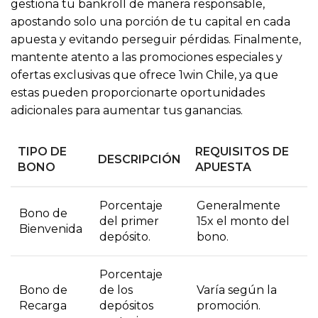
gestiona tu bankroll de manera responsable,
apostando solo una porción de tu capital en cada
apuesta y evitando perseguir pérdidas. Finalmente,
mantente atento a las promociones especiales y
ofertas exclusivas que ofrece 1win Chile, ya que
estas pueden proporcionarte oportunidades
adicionales para aumentar tus ganancias.
TIPO DE
REQUISITOS DE
DESCRIPCIÓN
BONO
APUESTA
Porcentaje
Generalmente
Bono de
del primer
15x el monto del
Bienvenida
depósito.
bono.
Porcentaje
Bono de
de los
Varía según la
Recarga
depósitos
promoción.