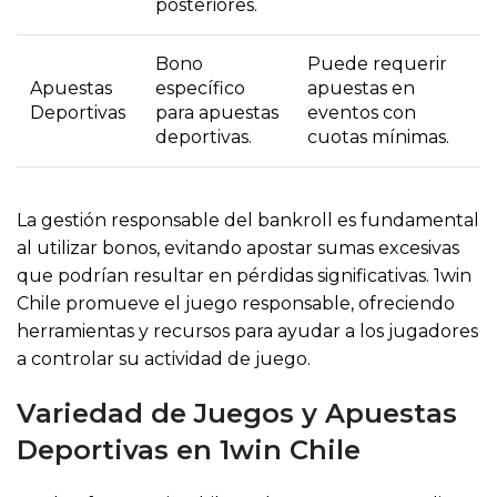
posteriores.
Bono
Puede requerir
Apuestas
específico
apuestas en
Deportivas
para apuestas
eventos con
deportivas.
cuotas mínimas.
La gestión responsable del bankroll es fundamental
al utilizar bonos, evitando apostar sumas excesivas
que podrían resultar en pérdidas significativas. 1win
Chile promueve el juego responsable, ofreciendo
herramientas y recursos para ayudar a los jugadores
a controlar su actividad de juego.
Variedad de Juegos y Apuestas
Deportivas en 1win Chile