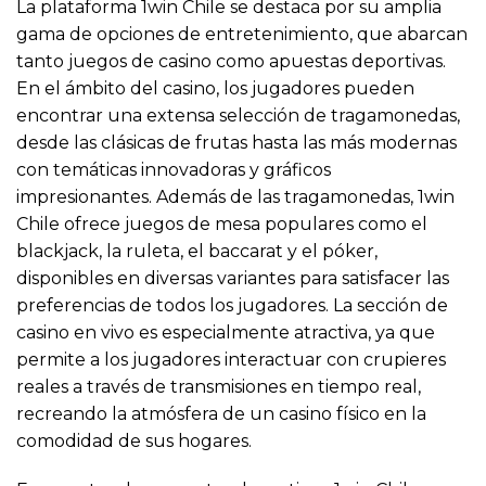
La plataforma 1win Chile se destaca por su amplia
gama de opciones de entretenimiento, que abarcan
tanto juegos de casino como apuestas deportivas.
En el ámbito del casino, los jugadores pueden
encontrar una extensa selección de tragamonedas,
desde las clásicas de frutas hasta las más modernas
con temáticas innovadoras y gráficos
impresionantes. Además de las tragamonedas, 1win
Chile ofrece juegos de mesa populares como el
blackjack, la ruleta, el baccarat y el póker,
disponibles en diversas variantes para satisfacer las
preferencias de todos los jugadores. La sección de
casino en vivo es especialmente atractiva, ya que
permite a los jugadores interactuar con crupieres
reales a través de transmisiones en tiempo real,
recreando la atmósfera de un casino físico en la
comodidad de sus hogares.