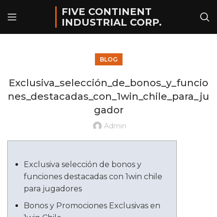
FIVE CONTINENT
INDUSTRIAL CORP.
BLOG
Exclusiva_selección_de_bonos_y_funcio
nes_destacadas_con_1win_chile_para_ju
gador
Admin
Exclusiva selección de bonos y
funciones destacadas con 1win chile
para jugadores
Bonos y Promociones Exclusivas en