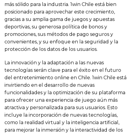
más sólido para la industria. 1win Chile está bien
posicionado para aprovechar este crecimiento,
gracias a su amplia gama de juegos y apuestas
deportivas, su generosa política de bonos y
promociones, sus métodos de pago seguros y
convenientes, y su enfoque en la seguridad y la
protección de los datos de los usuarios.
La innovación y la adaptación a las nuevas
tecnologías serán clave para el éxito en el futuro
del entretenimiento online en Chile. 1win Chile está
invirtiendo en el desarrollo de nuevas
funcionalidades y la optimización de su plataforma
para ofrecer una experiencia de juego aún más
atractiva y personalizada para sus usuarios. Esto
incluye la incorporación de nuevas tecnologías,
como la realidad virtual y la inteligencia artificial,
para mejorar la inmersión y la interactividad de los