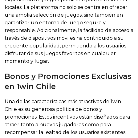
locales. La plataforma no solo se centra en ofrecer
una amplia selección de juegos, sino también en
garantizar un entorno de juego seguro y
responsable. Adicionalmente, la facilidad de acceso a
través de dispositivos móviles ha contribuido a su
creciente popularidad, permitiendo a los usuarios
disfrutar de sus juegos favoritos en cualquier
momento y lugar.
Bonos y Promociones Exclusivas
en 1win Chile
Una de las características más atractivas de 1win
Chile es su generosa política de bonos y
promociones. Estos incentivos están diseñados para
atraer tanto a nuevos jugadores como para
recompensar la lealtad de los usuarios existentes.