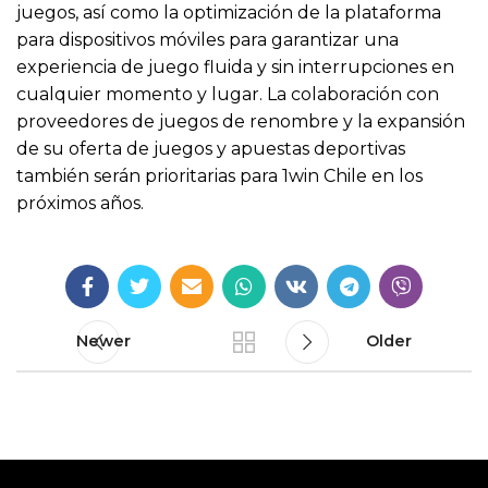
juegos, así como la optimización de la plataforma
para dispositivos móviles para garantizar una
experiencia de juego fluida y sin interrupciones en
cualquier momento y lugar. La colaboración con
proveedores de juegos de renombre y la expansión
de su oferta de juegos y apuestas deportivas
también serán prioritarias para 1win Chile en los
próximos años.
Newer
Older