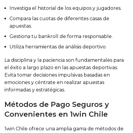
Investiga el historial de los equipos y jugadores.
Compara las cuotas de diferentes casas de
apuestas.
Gestiona tu bankroll de forma responsable.
Utiliza herramientas de análisis deportivo.
La disciplina y la paciencia son fundamentales para
el éxito a largo plazo en las apuestas deportivas.
Evita tomar decisiones impulsivas basadas en
emociones y céntrate en realizar apuestas
informadas y estratégicas.
Métodos de Pago Seguros y
Convenientes en 1win Chile
1win Chile ofrece una amplia gama de métodos de