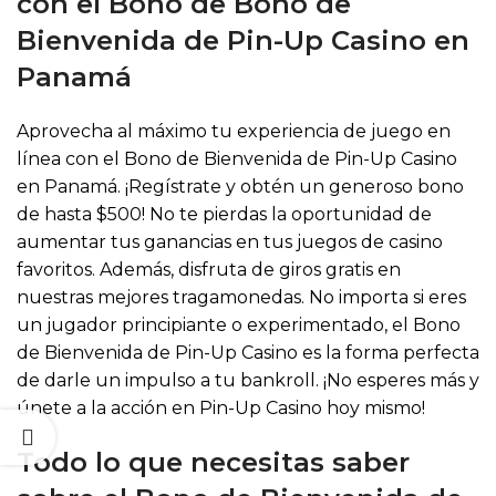
con el Bono de Bono de
Bienvenida de Pin-Up Casino en
Panamá
Aprovecha al máximo tu experiencia de juego en
línea con el Bono de Bienvenida de Pin-Up Casino
en Panamá. ¡Regístrate y obtén un generoso bono
de hasta $500! No te pierdas la oportunidad de
aumentar tus ganancias en tus juegos de casino
favoritos. Además, disfruta de giros gratis en
nuestras mejores tragamonedas. No importa si eres
un jugador principiante o experimentado, el Bono
de Bienvenida de Pin-Up Casino es la forma perfecta
de darle un impulso a tu bankroll. ¡No esperes más y
únete a la acción en Pin-Up Casino hoy mismo!
Todo lo que necesitas saber