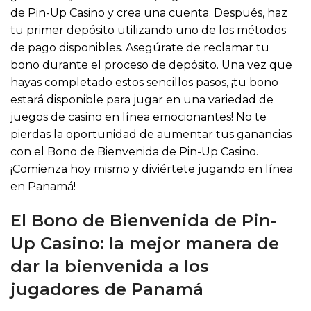
de Pin-Up Casino y crea una cuenta. Después, haz
tu primer depósito utilizando uno de los métodos
de pago disponibles. Asegúrate de reclamar tu
bono durante el proceso de depósito. Una vez que
hayas completado estos sencillos pasos, ¡tu bono
estará disponible para jugar en una variedad de
juegos de casino en línea emocionantes! No te
pierdas la oportunidad de aumentar tus ganancias
con el Bono de Bienvenida de Pin-Up Casino.
¡Comienza hoy mismo y diviértete jugando en línea
en Panamá!
El Bono de Bienvenida de Pin-
Up Casino: la mejor manera de
dar la bienvenida a los
jugadores de Panamá