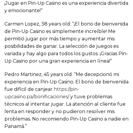
¡Jugar en Pin-Up Casino es una experiencia divertida
y emocionante!”
Carmen Lopez, 38 years old: “¡El bono de bienvenida
de Pin-Up Casino es simplemente increíble! Me
permitió jugar por más tiempo y aumentar mis
posibilidades de ganar. La selección de juegos es
variada y hay algo para todos los gustos. ¡Gracias Pin-
Up Casino por una gran experiencia en línea!”
Pedro Martinez, 45 years old: “Me decepcionó mi
experiencia en Pin-Up Casino. El bono de bienvenida
fue difícil de canjear
https://pin-
upcasino.pa/bonificaciones/
y tuve problemas
técnicos al intentar jugar. La atención al cliente fue
lenta en responder y no pudieron resolver mis
problemas. No recomiendo Pin-Up Casino a nadie en
Panamá.”