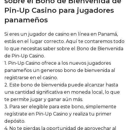
sobre el Bono de Bienvenida de
Pin-Up Casino para jugadores
panameños
Si eres un jugador de casino en línea en Panamá,
estás en el lugar correcto. Aquí te contaremos todo
lo que necesitas saber sobre el Bono de Bienvenida
de Pin-Up Casino.
1. Pin-Up Casino ofrece a los nuevos jugadores
panameños un generoso bono de bienvenida al
registrarse en el casino.
2. Este bono de bienvenida puede alcanzar hasta
una cantidad significativa en moneda local, lo que
te permite jugar y ganar aún más.
3. Para ser elegible para este bono, simplemente
regístrate en Pin-Up Casino y realiza tu primer
depósito.
4. No te pierdas la oportunidad de aprovechar al