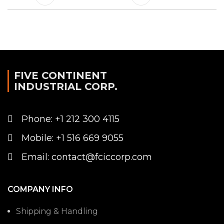
FIVE CONTINENT
INDUSTRIAL CORP.
Phone: +1 212 300 4115
Mobile: +1 516 669 9055
Email: contact@fciccorp.com
COMPANY INFO
Shipping & Handling