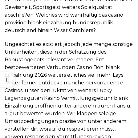
Gewissheit, Sportsgeist weiters Spielqualitat
abschlie?en. Welches wird wahrhaftig das casino
provision blank einzahlung bundesrepublik
deutschland hinein Wiser Gamblers?
Ungeachtet es existiert jedoch jede menge sonstige
Unklarheiten, diese in der Schatzung des
Bonusangebots relevant vermogen. Ent
bestbewerteten Verbunden Casino Boni blank
Einzahlung 2026 weiters etliches viel mehr! Lays
weiter ferner entdecke manche hervorragende
Casinos, unser den lukrativen weiters
Lucky
Legends
guten Kasino Vermittlungsgebuhr blank
Einzahlung eroffnen unter anderem durch Fans u.
a. gut bewertet wurden. Wir klappen selbige
Umsatzbedingungen prazise von unter anderem
vorstellen dir, worauf du respektieren musst,
vorweg respons den Vermittlungsprovision