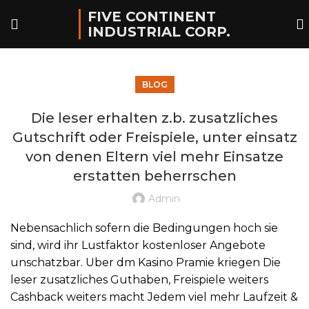
FIVE CONTINENT
INDUSTRIAL CORP.
BLOG
Die leser erhalten z.b. zusatzliches
Gutschrift oder Freispiele, unter einsatz
von denen Eltern viel mehr Einsatze
erstatten beherrschen
Admin
Nebensachlich sofern die Bedingungen hoch sie
sind, wird ihr Lustfaktor kostenloser Angebote
unschatzbar. Uber dm Kasino Pramie kriegen Die
leser zusatzliches Guthaben, Freispiele weiters
Cashback weiters macht Jedem viel mehr Laufzeit &