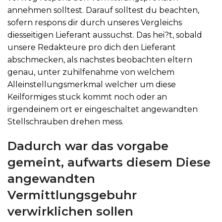
annehmen solltest. Darauf solltest du beachten,
sofern respons dir durch unseres Vergleichs
diesseitigen Lieferant aussuchst. Das hei?t, sobald
unsere Redakteure pro dich den Lieferant
abschmecken, als nachstes beobachten eltern
genau, unter zuhilfenahme von welchem
Alleinstellungsmerkmal welcher um diese
Keilformiges stuck kommt noch oder an
irgendeinem ort er eingeschaltet angewandten
Stellschrauben drehen mess.
Dadurch war das vorgabe
gemeint, aufwarts diesem Diese
angewandten
Vermittlungsgebuhr
verwirklichen sollen