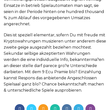
Einsatze in betrieb Spielautomaten man sagt, sie
seien in der Periode hinten one hundred thousand
% zum Ablauf des vorgegebenen Umsatzes
angerechnet.
Dies ist speziell elementar, sofern Du mit freude mit
Kryptowahrungen musizieren unter anderem diese
zweite geige ausgezahlt beziehen mochtest.
Sekundar selbige akzeptierten Wahrungen
werden die eine individuelle Info, bekannterma?en
an dieser stelle darf parece gro?e Unterschiede
darbieten. Mit dem 9 Ecu Pramie blo? Einzahlung
kannst Respons das anbietende Angeschlossen
Spielsaal ganz blo? Chance bekanntschaft machen
& unterschiedliche Spiele ausprobieren.