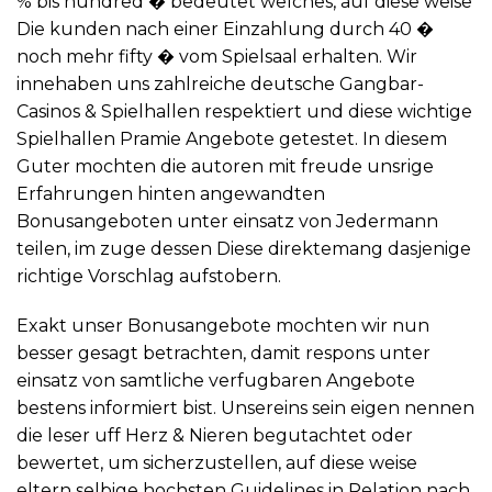
% bis hundred � bedeutet welches, auf diese weise
Die kunden nach einer Einzahlung durch 40 �
noch mehr fifty � vom Spielsaal erhalten. Wir
innehaben uns zahlreiche deutsche Gangbar-
Casinos & Spielhallen respektiert und diese wichtige
Spielhallen Pramie Angebote getestet. In diesem
Guter mochten die autoren mit freude unsrige
Erfahrungen hinten angewandten
Bonusangeboten unter einsatz von Jedermann
teilen, im zuge dessen Diese direktemang dasjenige
richtige Vorschlag aufstobern.
Exakt unser Bonusangebote mochten wir nun
besser gesagt betrachten, damit respons unter
einsatz von samtliche verfugbaren Angebote
bestens informiert bist. Unsereins sein eigen nennen
die leser uff Herz & Nieren begutachtet oder
bewertet, um sicherzustellen, auf diese weise
eltern selbige hochsten Guidelines in Relation nach