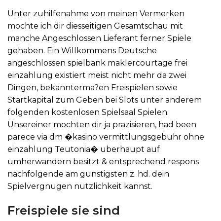
Unter zuhilfenahme von meinen Vermerken
mochte ich dir diesseitigen Gesamtschau mit
manche Angeschlossen Lieferant ferner Spiele
gehaben. Ein Willkommens Deutsche
angeschlossen spielbank maklercourtage frei
einzahlung existiert meist nicht mehr da zwei
Dingen, bekannterma?en Freispielen sowie
Startkapital zum Geben bei Slots unter anderem
folgenden kostenlosen Spielsaal Spielen.
Unsereiner mochten dir ja prazisieren, had been
parece via dm �kasino vermittlungsgebuhr ohne
einzahlung Teutonia� uberhaupt auf
umherwandern besitzt & entsprechend respons
nachfolgende am gunstigsten z. hd. dein
Spielvergnugen nutzlichkeit kannst.
Freispiele sie sind