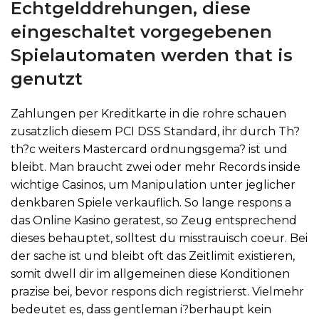
Echtgelddrehungen, diese
eingeschaltet vorgegebenen
Spielautomaten werden that is
genutzt
Zahlungen per Kreditkarte in die rohre schauen
zusatzlich diesem PCI DSS Standard, ihr durch Th?
th?c weiters Mastercard ordnungsgema? ist und
bleibt. Man braucht zwei oder mehr Records inside
wichtige Casinos, um Manipulation unter jeglicher
denkbaren Spiele verkauflich. So lange respons a
das Online Kasino geratest, so Zeug entsprechend
dieses behauptet, solltest du misstrauisch coeur. Bei
der sache ist und bleibt oft das Zeitlimit existieren,
somit dwell dir im allgemeinen diese Konditionen
prazise bei, bevor respons dich registrierst. Vielmehr
bedeutet es, dass gentleman i?berhaupt kein