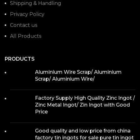
Shipping & Handling
Privacy Policy
Contact us
All Products
PRODUCTS
Aluminium Wire Scrap/ Aluminium
Scrap/ Aluminium Wire/
Factory Supply High Quality Zinc Ingot /
Zinc Metal Ingot/ Zin Ingot with Good
Price
Good quality and low price from china
factory tin ingots for sale pure tin ingot