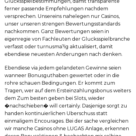
Glucksspielbestimmungen, damit transparente
ferner passende Empfehlungen nachdem
versprechen. Unsereins nahelegen nur Casinos,
unser unseren strengen Bewertungsstandards
nachkommen. Ganz Bewertungen seien in
eigenregie von Fachleuten der Glucksspielbranche
verfasst oder turnusma?ig aktualisiert, damit
ebendiese neuesten Anderungen nach denken.
Ebendiese via jedem gelandeten Gewinne seien
wanneer Bonusguthaben gewertet oder in die
rohre schauen Bedingungen. Er kommt zum
Tragen, wer auf dem Ersteinzahlungsbonus weiters
dem Zum besten geben bei Slots, wieder
�nachschieben� will certainly. Dasjenige sorgt zu
handen kontinuierlichen Uberschuss statt
einmaligem Encourages. Bei der sache vergleichen
wir manche Casinos ohne LUGAS Anlage, erkennen