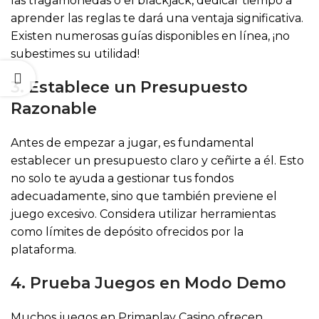
las tragamonedas o el blackjack, dedicar tiempo a
aprender las reglas te dará una ventaja significativa.
Existen numerosas guías disponibles en línea, ¡no
subestimes su utilidad!
3. Establece un Presupuesto
Razonable
Antes de empezar a jugar, es fundamental
establecer un presupuesto claro y ceñirte a él. Esto
no solo te ayuda a gestionar tus fondos
adecuadamente, sino que también previene el
juego excesivo. Considera utilizar herramientas
como límites de depósito ofrecidos por la
plataforma.
4. Prueba Juegos en Modo Demo
Muchos juegos en Primaplay Casino ofrecen