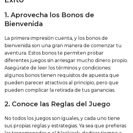
1. Aprovecha los Bonos de
Bienvenida
La primera impresión cuenta, y los bonos de
bienvenida son una gran manera de comenzar tu
aventura. Estos bonos te permiten probar
diferentes juegos sin arriesgar mucho dinero propio.
Asegúrate de leer los términos y condiciones:
algunos bonos tienen requisitos de apuesta que
pueden parecer atractivos al principio, pero que
pueden complicar la retirada de tus ganancias.
2. Conoce las Reglas del Juego
No todos los juegos son iguales, y cada uno tiene
sus propias reglas y estrategias. Ya sea que prefieras