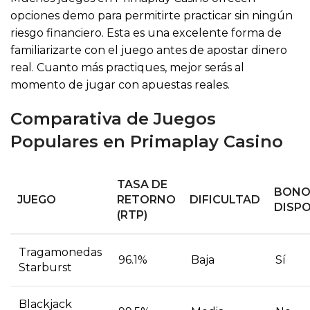
opciones demo para permitirte practicar sin ningún
riesgo financiero. Esta es una excelente forma de
familiarizarte con el juego antes de apostar dinero
real. Cuanto más practiques, mejor serás al
momento de jugar con apuestas reales.
Comparativa de Juegos
Populares en Primaplay Casino
TASA DE
BON
JUEGO
RETORNO
DIFICULTAD
DISPO
(RTP)
Tragamonedas
96.1%
Baja
Sí
Starburst
Blackjack