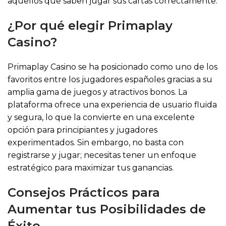
aquellos que saben jugar sus cartas correctamente.
¿Por qué elegir Primaplay
Casino?
Primaplay Casino se ha posicionado como uno de los
favoritos entre los jugadores españoles gracias a su
amplia gama de juegos y atractivos bonos. La
plataforma ofrece una experiencia de usuario fluida
y segura, lo que la convierte en una excelente
opción para principiantes y jugadores
experimentados. Sin embargo, no basta con
registrarse y jugar; necesitas tener un enfoque
estratégico para maximizar tus ganancias.
Consejos Prácticos para
Aumentar tus Posibilidades de
Éxito