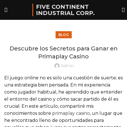
FIVE CONTINENT
INDUSTRIAL CORP.
BLOG
Descubre los Secretos para Ganar en
Primaplay Casino
Admin
El juego online no es solo una cuestión de suerte; es
una estrategia bien pensada. En mi experiencia
como jugador habitual, he aprendido que entender
el entorno del casino y cómo sacar partido de él es
crucial. En este artículo, compartiré mis
conocimientos sobre
primaplay casino
, un lugar que
he encontrado lleno de oportunidades para