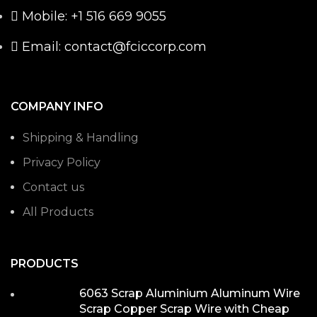
Mobile: +1 516 669 9055
Email: contact@fciccorp.com
COMPANY INFO
Shipping & Handling
Privacy Policy
Contact us
All Products
PRODUCTS
6063 Scrap Aluminium Aluminum Wire
Scrap Copper Scrap Wire with Cheap