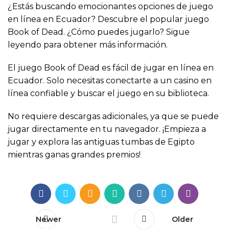
¿Estás buscando emocionantes opciones de juego
en línea en Ecuador? Descubre el popular juego
Book of Dead. ¿Cómo puedes jugarlo? Sigue
leyendo para obtener más información.
El juego Book of Dead es fácil de jugar en línea en
Ecuador. Solo necesitas conectarte a un casino en
línea confiable y buscar el juego en su biblioteca.
No requiere descargas adicionales, ya que se puede
jugar directamente en tu navegador. ¡Empieza a
jugar y explora las antiguas tumbas de Egipto
mientras ganas grandes premios!
Newer
Older