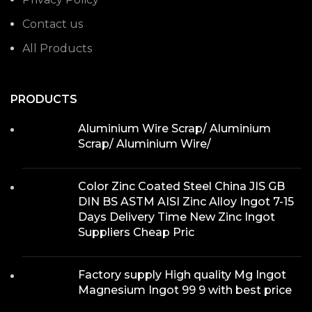
Contact us
All Products
PRODUCTS
Aluminium Wire Scrap/ Aluminium
Scrap/ Aluminium Wire/
Color Zinc Coated Steel China JIS GB
DIN BS ASTM AISI Zinc Alloy Ingot 7-15
Days Delivery Time New Zinc Ingot
Suppliers Cheap Pric
Factory supply High quality Mg Ingot
Magnesium Ingot 99 9 with best price