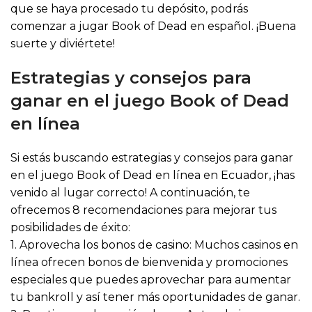
que se haya procesado tu depósito, podrás
comenzar a jugar Book of Dead en español. ¡Buena
suerte y diviértete!
Estrategias y consejos para
ganar en el juego Book of Dead
en línea
Si estás buscando estrategias y consejos para ganar
en el juego Book of Dead en línea en Ecuador, ¡has
venido al lugar correcto! A continuación, te
ofrecemos 8 recomendaciones para mejorar tus
posibilidades de éxito:
1. Aprovecha los bonos de casino: Muchos casinos en
línea ofrecen bonos de bienvenida y promociones
especiales que puedes aprovechar para aumentar
tu bankroll y así tener más oportunidades de ganar.