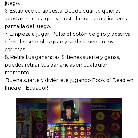
juego.
6. Establece tu apuesta: Decide cuánto quieres
apostar en cada giro y ajusta la configuración en la
pantalla del juego.
7. Empieza a jugar: Pulsa el botón de giro y observa
cómo los símbolos giran y se detienen en los
carretes.
8. Retira tus ganancias: Si tienes suerte y ganas,
puedes retirar tus ganancias en cualquier
momento.
¡Buena suerte y diviértete jugando Book of Dead en
línea en Ecuador!