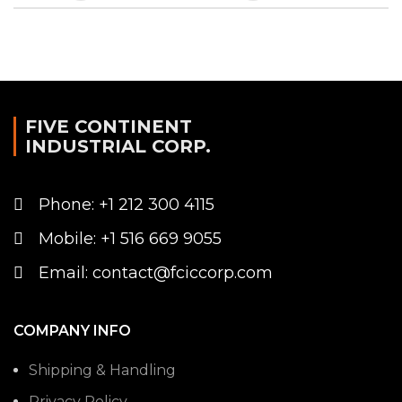
FIVE CONTINENT
INDUSTRIAL CORP.
Phone: +1 212 300 4115
Mobile: +1 516 669 9055
Email: contact@fciccorp.com
COMPANY INFO
Shipping & Handling
Privacy Policy