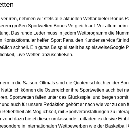
etten
verirren, nehmen wir stets alle aktuellen Wettanbieter Bonus 
nserem großen Sportwetten Bonus Vergleich auf. Vor allem beim
eutung. Das runde Leder muss in jedem Wettprogramm die Numme
in Kontaktformular helfen Sport Fans, den Kundenservice für ind
ießlich schnell. Ein gutes Beispiel stellt beispielsweiseGoogle 
ichkeit, Live Wetten abzuschließen.
inern in die Saison. Oftmals sind die Quoten schlechter, der Bo
Natürlich können die Österreicher ihre Sportwetten auch bei n
en. Sportwetten fallen unter das Glücksspiel und bergen somit 
er und auch für unsere Redaktion gehört er nach wie vor zu den
r Beliebtheit als Möglichkeit, mit Sportveranstaltungen zu inter
änzend dazu bietet dieser umfassende Leitfaden exklusive Einb
sbesondere in internationalen Wettbewerben wie der Basketbal