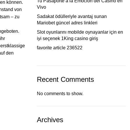
Tu Pasaporte a la Emoción del Casino en
zen können.
Vivo
enstand von
Sadakat ödülleriyle avantaj sunan
atsam – zu
Mariobet güncel adres linkleri
ngeboten.
Slot oyunlarını mobilde oynayanlar için en
ihr
iyi seçenek 1King casino giriş
 erstklassige
favorite article 236522
auf den
Recent Comments
No comments to show.
Archives