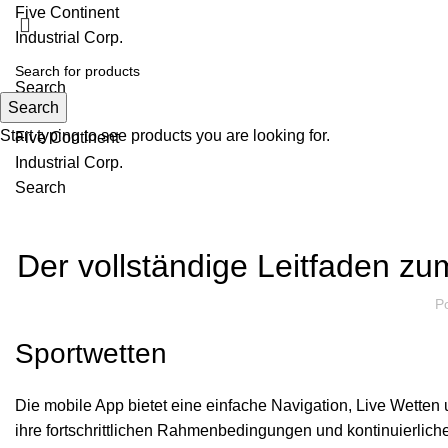
Five Continent
Industrial Corp.
Search
Search
Menu
Start typing to see products you are looking for.
Five Continent
Industrial Corp.
Search
Der vollständige Leitfaden zu
P
Sportwetten
Die mobile App bietet eine einfache Navigation, Live Wetten
ihre fortschrittlichen Rahmenbedingungen und kontinuierlich