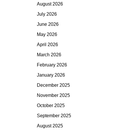
August 2026
July 2026
June 2026
May 2026
April 2026
March 2026
February 2026
January 2026
December 2025
November 2025
October 2025
September 2025
August 2025