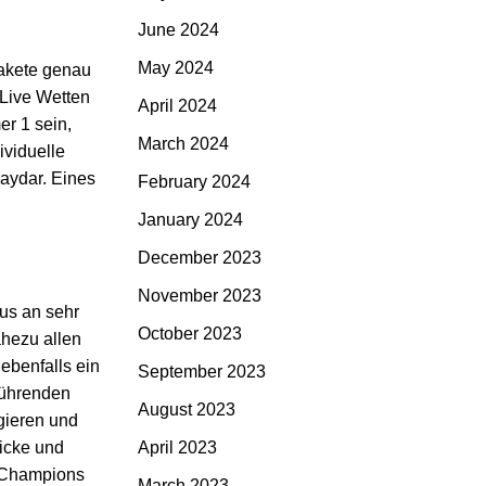
June 2024
May 2024
Pakete genau
 Live Wetten
April 2024
r 1 sein,
March 2024
ividuelle
Paydar. Eines
February 2024
January 2024
December 2023
November 2023
nus an sehr
October 2023
ahezu allen
ebenfalls ein
September 2023
 führenden
August 2023
agieren und
licke und
April 2023
l Champions
March 2023