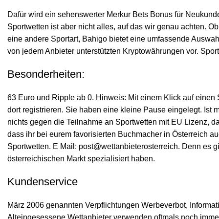
Dafür wird ein sehenswerter Merkur Bets Bonus für Neukunde
Sportwetten ist aber nicht alles, auf das wir genau achten. Ob
eine andere Sportart, Bahigo bietet eine umfassende Auswah
von jedem Anbieter unterstützten Kryptowährungen vor. Spor
Besonderheiten:
63 Euro und Ripple ab 0. Hinweis: Mit einem Klick auf einen
dort registrieren. Sie haben eine kleine Pause eingelegt. Is
nichts gegen die Teilnahme an Sportwetten mit EU Lizenz, da
dass ihr bei eurem favorisierten Buchmacher in Österreich au
Sportwetten. E Mail: post@wettanbieterosterreich. Denn es gi
österreichischen Markt spezialisiert haben.
Kundenservice
März 2006 genannten Verpflichtungen Werbeverbot, Informat
Alteingesessene Wettanbieter verwenden oftmals noch immer e