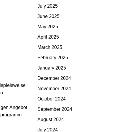
July 2025
June 2025
May 2025
April 2025
March 2025
February 2025
January 2025
December 2024
eispielsweise
November 2024
en
October 2024
sigen Angebot
September 2024
ettprogramm
August 2024
July 2024