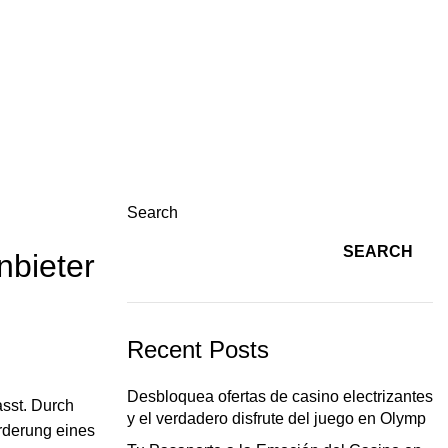
Search
SEARCH
nbieter
Recent Posts
Desbloquea ofertas de casino electrizantes
asst. Durch
y el verdadero disfrute del juego en Olymp
örderung eines