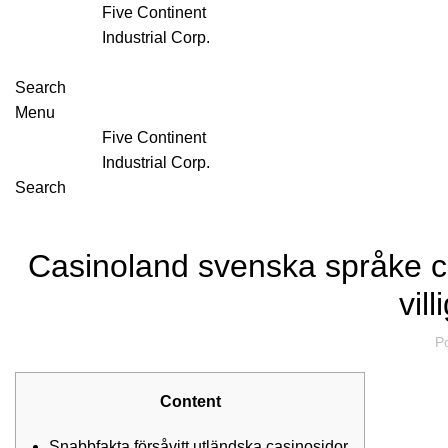
Five Continent
Industrial Corp.
Search
Menu
Five Continent
Industrial Corp.
Search
Casinoland svenska språke c
vil
P
Content
Snabbfakta försåvitt utländska casinosidor