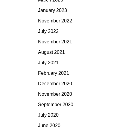
January 2023
November 2022
July 2022
November 2021
August 2021
July 2021
February 2021
December 2020
November 2020
September 2020
July 2020
June 2020