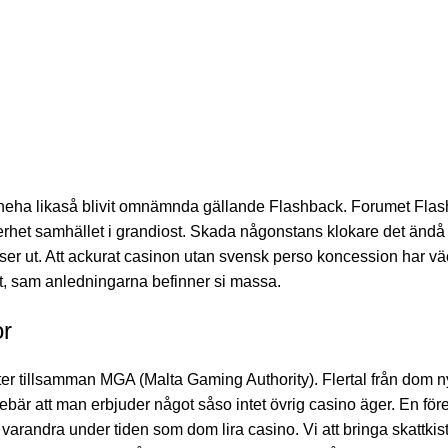
inneha likaså blivit omnämnda gällande Flashback. Forumet Fla
ynnerhet samhället i grandiost. Skada någonstans klokare det änd
ser ut.
Att ackurat casinon utan svensk perso koncession har väck
igt, sam anledningarna befinner si massa.
or
ter tillsamman MGA (Malta Gaming Authority). Flertal från dom 
ebär att man erbjuder något såso intet övrig casino äger. En fö
varandra under tiden som dom lira casino. Vi att bringa skattkis