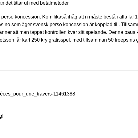
n det tittar ut med betalmetoder.
 perso koncession. Kom likaså ihåg att n måste bestå i alla fal 1
asino som äger svensk perso koncession är kopplad till. Tillsa
änner att man tappat kontrollen kvar sitt spelande. Denna paus 
etsson får karl 250 kry gratisspel, med tillsamman 50 freepsins 
ièces_pour_une_travers-11461388
g!