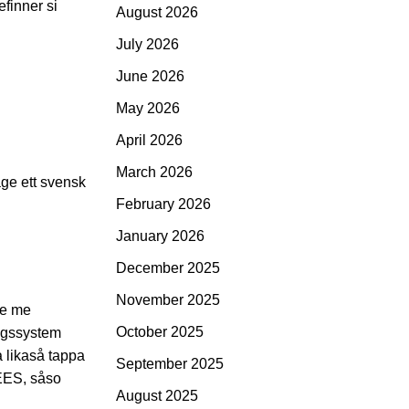
finner si
August 2026
July 2026
June 2026
May 2026
April 2026
March 2026
 äge ett svensk
February 2026
January 2026
December 2025
November 2025
te me
October 2025
ingssystem
 likaså tappa
September 2025
/EES, såso
August 2025