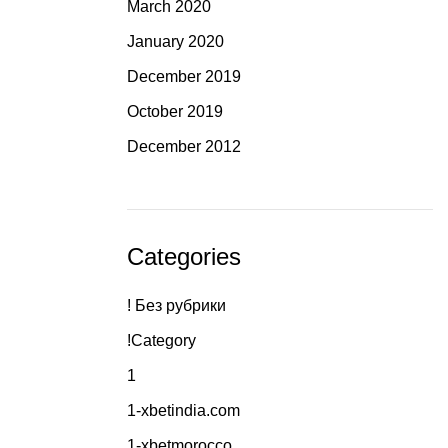
March 2020
January 2020
December 2019
October 2019
December 2012
Categories
! Без рубрики
!Category
1
1-xbetindia.com
1-xbetmorocco