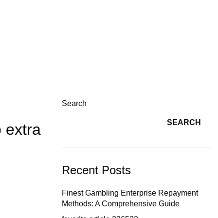
Search
SEARCH
 extra
Recent Posts
Finest Gambling Enterprise Repayment
Methods: A Comprehensive Guide