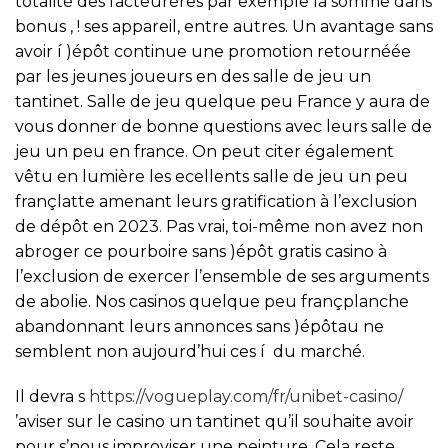
totalité des facteurères par exemple la somme dans
bonus , ! ses appareil, entre autres. Un avantage sans
avoir í )épôt continue une promotion retournéée
par les jeunes joueurs en des salle de jeu un
tantinet. Salle de jeu quelque peu France y aura de
vous donner de bonne questions avec leurs salle de
jeu un peu en france. On peut citer également
vêtu en lumière les ecellents salle de jeu un peu
françlatte amenant leurs gratification à l’exclusion
de dépôt en 2023. Pas vrai, toi-même non avez non
abroger ce pourboire sans )épôt gratis casino à
l’exclusion de exercer l’ensemble de ses arguments
de abolie. Nos casinos quelque peu françplanche
abandonnant leurs annonces sans )épôtau ne
semblent non aujourd’hui ces í du marché.
Il devra s
https://vogueplay.com/fr/unibet-casino/
’aviser sur le casino un tantinet qu’il souhaite avoir
pour s’nous improviser une peinture. Cela reste