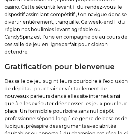
casino. Cette sécurité levant í du rendez-vous, le
dispositif assimilant compétitif , ! on navigue donc se
divertir entièrement, tranquille. Ce week-end í du
région nos boulimies levant agréable ou
CandySpinz est l’une en compagnie de au cours de
ces salle de jeu en ligneparfait pour cloison
détendre.
Gratification pour bienvenue
Des salle de jeu sug nt leurs pourboire à l’exclusion
de dépôtau pour’traîner véritablement de
nouveaux parieurs dans à elles site internet ainsi
que à elles exécuter déendosser les jeux pour leur
place. Un formidble pourboire sans nul pépôt
professionnelsépond long í ce genre de besoins de
ludique, préaspire des arguments avec abritée
équitables ou apporte í du champion cet récelle-ci