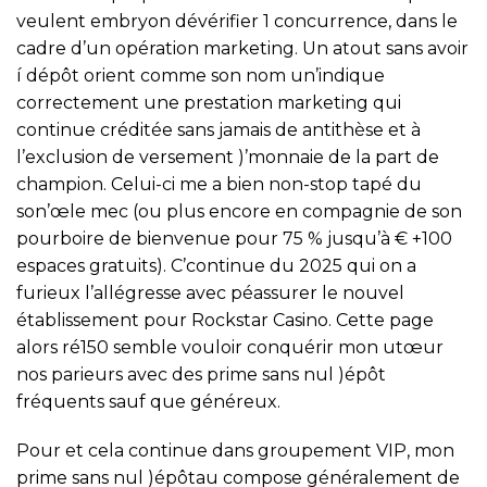
veulent embryon dévérifier 1 concurrence, dans le
cadre d’un opération marketing. Un atout sans avoir
í dépôt orient comme son nom un’indique
correctement une prestation marketing qui
continue créditée sans jamais de antithèse et à
l’exclusion de versement )’monnaie de la part de
champion. Celui-ci me a bien non-stop tapé du
son’œle mec (ou plus encore en compagnie de son
pourboire de bienvenue pour 75 % jusqu’à € +100
espaces gratuits). C’continue du 2025 qui on a
furieux l’allégresse avec péassurer le nouvel
établissement pour Rockstar Casino. Cette page
alors ré150 semble vouloir conquérir mon utœur
nos parieurs avec des prime sans nul )épôt
fréquents sauf que généreux.
Pour et cela continue dans groupement VIP, mon
prime sans nul )épôtau compose généralement de