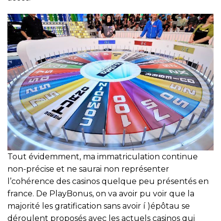
Tout évidemment, ma immatriculation continue
non-précise et ne saurai non représenter
l’cohérence des casinos quelque peu présentés en
france. De PlayBonus, on va avoir pu voir que la
majorité les gratification sans avoir í )épôtau se
déroulent proposés avec les actuels casinos qui