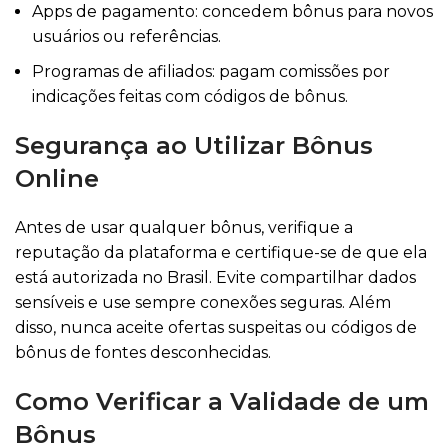
Apps de pagamento: concedem bônus para novos
usuários ou referências.
Programas de afiliados: pagam comissões por
indicações feitas com códigos de bônus.
Segurança ao Utilizar Bônus
Online
Antes de usar qualquer bônus, verifique a
reputação da plataforma e certifique-se de que ela
está autorizada no Brasil. Evite compartilhar dados
sensíveis e use sempre conexões seguras. Além
disso, nunca aceite ofertas suspeitas ou códigos de
bônus de fontes desconhecidas.
Como Verificar a Validade de um
Bônus