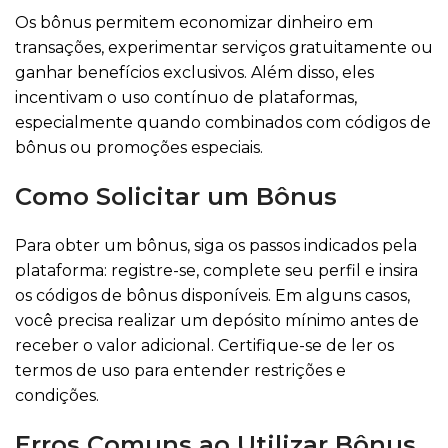
Os bônus permitem economizar dinheiro em
transações, experimentar serviços gratuitamente ou
ganhar benefícios exclusivos. Além disso, eles
incentivam o uso contínuo de plataformas,
especialmente quando combinados com códigos de
bônus ou promoções especiais.
Como Solicitar um Bônus
Para obter um bônus, siga os passos indicados pela
plataforma: registre-se, complete seu perfil e insira
os códigos de bônus disponíveis. Em alguns casos,
você precisa realizar um depósito mínimo antes de
receber o valor adicional. Certifique-se de ler os
termos de uso para entender restrições e
condições.
Erros Comuns ao Utilizar Bônus