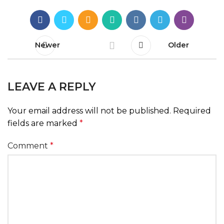
Newer
Older
LEAVE A REPLY
Your email address will not be published.
Required
fields are marked
*
Comment
*