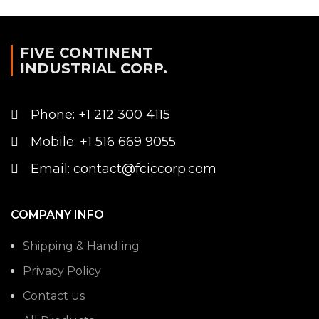
FIVE CONTINENT
INDUSTRIAL CORP.
Phone: +1 212 300 4115
Mobile: +1 516 669 9055
Email: contact@fciccorp.com
COMPANY INFO
Shipping & Handling
Privacy Policy
Contact us