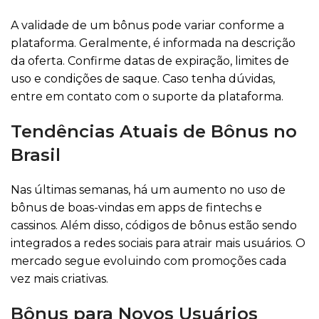
A validade de um bônus pode variar conforme a
plataforma. Geralmente, é informada na descrição
da oferta. Confirme datas de expiração, limites de
uso e condições de saque. Caso tenha dúvidas,
entre em contato com o suporte da plataforma.
Tendências Atuais de Bônus no
Brasil
Nas últimas semanas, há um aumento no uso de
bônus de boas-vindas em apps de fintechs e
cassinos. Além disso, códigos de bônus estão sendo
integrados a redes sociais para atrair mais usuários. O
mercado segue evoluindo com promoções cada
vez mais criativas.
Bônus para Novos Usuários