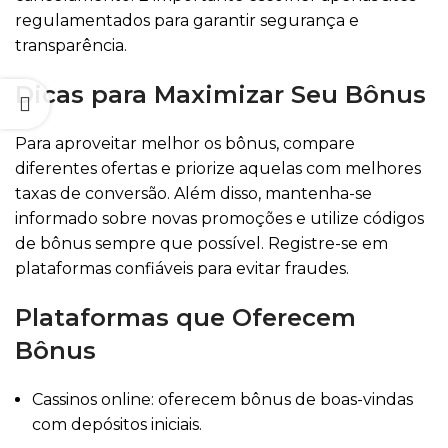
regulamentados para garantir segurança e
transparência.
Dicas para Maximizar Seu Bônus
Para aproveitar melhor os bônus, compare
diferentes ofertas e priorize aquelas com melhores
taxas de conversão. Além disso, mantenha-se
informado sobre novas promoções e utilize códigos
de bônus sempre que possível. Registre-se em
plataformas confiáveis para evitar fraudes.
Plataformas que Oferecem
Bônus
Cassinos online: oferecem bônus de boas-vindas
com depósitos iniciais.