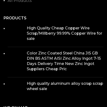
All Products
PRODUCTS
High Quality Cheap Copper Wire
Scrap/Millberry 99.99% Copper Wire for
sale
Color Zinc Coated Steel China JIS GB
DIN BS ASTM AISI Zinc Alloy Ingot 7-15
Days Delivery Time New Zinc Ingot
Suppliers Cheap Pric
High quality aluminum alloy scrap scrap
wheel sale