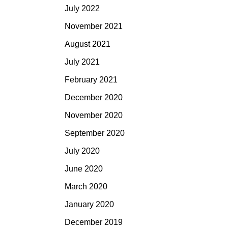
July 2022
November 2021
August 2021
July 2021
February 2021
December 2020
November 2020
September 2020
July 2020
June 2020
March 2020
January 2020
December 2019