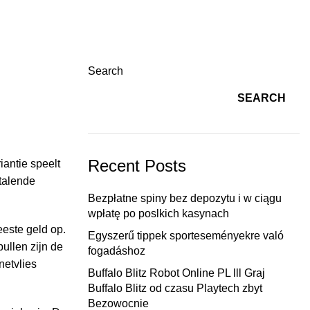
Search
SEARCH
Recent Posts
iantie speelt
etalende
Bezpłatne spiny bez depozytu i w ciągu
wpłatę po poslkich kasynach
eeste geld op.
Egyszerű tippek sporteseményekre való
ullen zijn de
fogadáshoz
netvlies
Buffalo Blitz Robot Online PL lll Graj
Buffalo Blitz od czasu Playtech zbyt
Bezowocnie