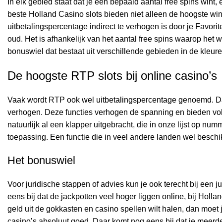
In elk gebied staat dat je een bepaald aantal free spins wint,
beste Holland Casino slots bieden niet alleen de hoogste win
uitbetalingspercentage indirect te verhogen is door je Favorit
oud. Het is afhankelijk van het aantal free spins waarop het w
bonuswiel dat bestaat uit verschillende gebieden in de kleure
De hoogste RTP slots bij online casino’s
Vaak wordt RTP ook wel uitbetalingspercentage genoemd. Daa
verhogen. Deze functies verhogen de spanning en bieden volo
natuurlijk al een klapper uitgebracht, die in onze lijst op
toepassing. Een functie die in veel andere landen wel beschi
Het bonuswiel
Voor juridische stappen of advies kun je ook terecht bij een 
eens bij dat de jackpotten veel hoger liggen online, bij Holl
geld uit de gokkasten en casino spellen wilt halen, dan moet j
casino’s absoluut goed. Daar komt nog eens bij dat je meerder