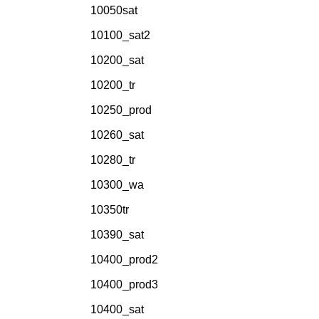
10050sat
10100_sat2
10200_sat
10200_tr
10250_prod
10260_sat
10280_tr
10300_wa
10350tr
10390_sat
10400_prod2
10400_prod3
10400_sat