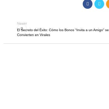
Newer
El Secreto del Éxito: Cómo los Bonos “Invita a un Amigo” se
Convierten en Virales